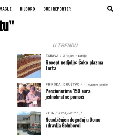
MACIJE
BILBORD
BUDI REPORTER
tu"
U TRENDU
ZABAVA
3 године ranije
Recept nedjelje: Čoko-plazma
torta
PRIRODA I DRUŠTVO
4 године ranije
Penzionerima 150 eura
jednokratne pomoći
ZETA
4 године ranije
Neuobičajen događaj u Domu
zdravlja Golubovci