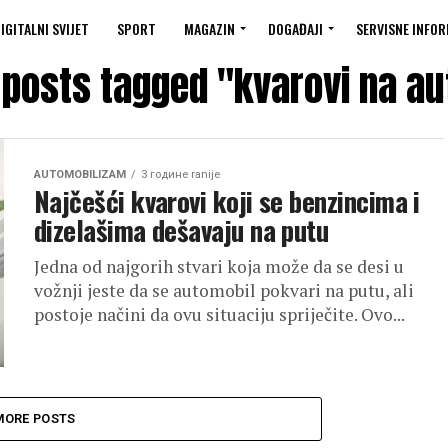
IGITALNI SVIJET
SPORT
MAGAZIN
DOGAĐAJI
SERVISNE INFOR
l posts tagged "kvarovi na au
AUTOMOBILIZAM
3 године ranije
Najčešći kvarovi koji se benzincima i
dizelašima dešavaju na putu
Jedna od najgorih stvari koja može da se desi u
vožnji jeste da se automobil pokvari na putu, ali
postoje načini da ovu situaciju spriječite. Ovo...
MORE POSTS