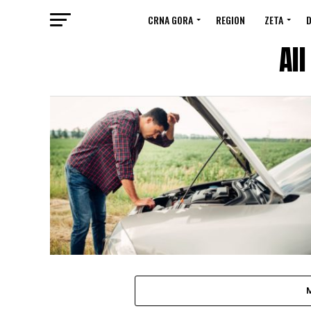
CRNA GORA
REGION
ZETA
D
Al