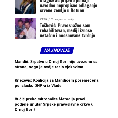
navodno nepropisno odlaganje
crvene zemlje u Botunu
ZETA
2 седмице ranije
Tošković: Pravosnažno sam
rehabilitovan, mediji iznose
netačne i neosnovane tvrdnje
NAJNOVIJE
Mandić: Srpstvo u Crnoj Gori nije uvezeno sa
strane, nego je ovdje raslo vjekovima
Knežević: Koalicija sa Mandićem poremećena
po izlasku DNP-a iz Vlade
Vučić preko mitropolita Metodija pravi
podjele unutar Srpske pravoslavne crkve u
Crnoj Gori?