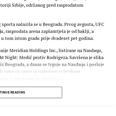
toriji Srbije, održanog pred rasprodatom
 sporta nalazila se u Beogradu. Prvog avgusta, UFC
iju, rasprodata arena zaplamtjela je od baklji, a
je u tom istom gradu prije dvadeset pet godina.
ije Meridian Holdings Inc., listirane na Nasdaqu,
ht Night: Medić protiv Rodrigeza. Savršena je slika
iz Beograda, a danas se trguje na Nasdaqu i posluje
toji rame uz rame sa najvećom svjetskom
ada je ona konačno stigla kući.
došla — i dobila je to brzo. Srbinu Urošu Mediću
TINUE READING
avrši meč, i arena je pukla od euforije.
elo veče prenošeno je uživo obožavaocima na svim