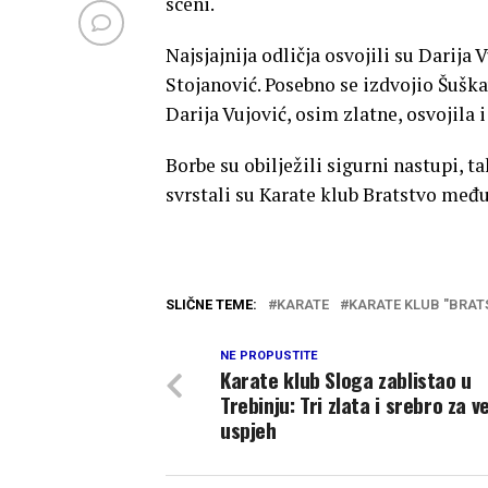
sceni.
Najsjajnija odličja osvojili su Darija
Stojanović. Posebno se izdvojio Šuškav
Darija Vujović, osim zlatne, osvojila
Borbe su obilježili sigurni nastupi, t
svrstali su Karate klub Bratstvo među
SLIČNE TEME:
KARATE
KARATE KLUB "BRAT
NE PROPUSTITE
Karate klub Sloga zablistao u
Trebinju: Tri zlata i srebro za ve
uspjeh