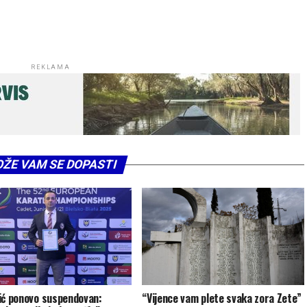
REKLAMA
ŽE VAM SE DOPASTI
ić ponovo suspendovan:
“Vijence vam plete svaka zora Zete”