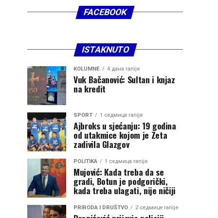
FACEBOOK
ISTAKNUTO
KOLUMNE
4 дана ranije
Vuk Bačanović: Sultan i knjaz
na kredit
SPORT
1 седмица ranije
Ajbroks u sjećanju: 19 godina
od utakmice kojom je Zeta
zadivila Glazgov
POLITIKA
1 седмица ranije
Mujović: Kada treba da se
gradi, Botun je podgorički,
kada treba ulagati, nije ničiji
PRIRODA I DRUŠTVO
2 седмице ranije
Dragićević prijavio policiji