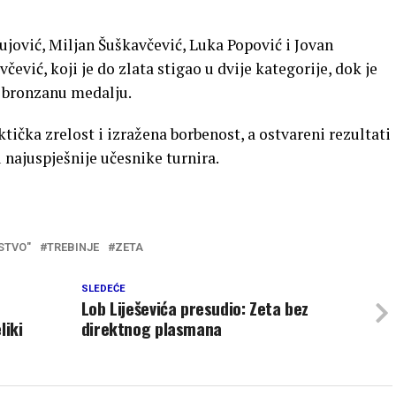
 Vujović, Miljan Šuškavčević, Luka Popović i Jovan
čević, koji je do zlata stigao u dvije kategorije, dok je
 i bronzanu medalju.
aktička zrelost i izražena borbenost, a ostvareni rezultati
 najuspješnije učesnike turnira.
STVO"
TREBINJE
ZETA
SLEDEĆE
Lob Liješevića presudio: Zeta bez
liki
direktnog plasmana