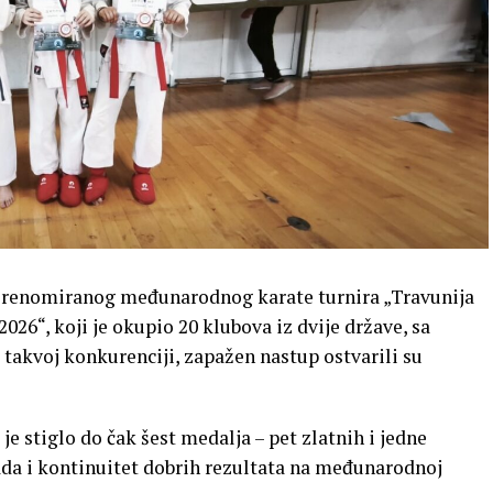
in renomiranog međunarodnog karate turnira „Travunija
026“, koji je okupio 20 klubova iz dvije države, sa
 takvoj konkurenciji, zapažen nastup ostvarili su
je stiglo do čak šest medalja – pet zlatnih i jedne
rada i kontinuitet dobrih rezultata na međunarodnoj