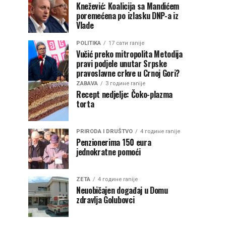
Knežević: Koalicija sa Mandićem
poremećena po izlasku DNP-a iz
Vlade
POLITIKA
17 сати ranije
Vučić preko mitropolita Metodija
pravi podjele unutar Srpske
pravoslavne crkve u Crnoj Gori?
ZABAVA
3 године ranije
Recept nedjelje: Čoko-plazma
torta
PRIRODA I DRUŠTVO
4 године ranije
Penzionerima 150 eura
jednokratne pomoći
ZETA
4 године ranije
Neuobičajen događaj u Domu
zdravlja Golubovci