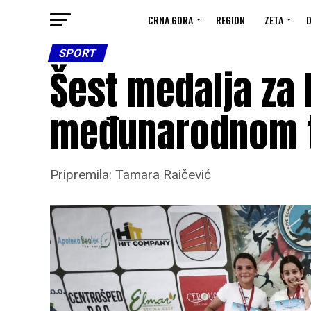
CRNA GORA
REGION
ZETA
D
SPORT
Šest medalja za 
međunarodnom tu
Pripremila: Tamara Raičević