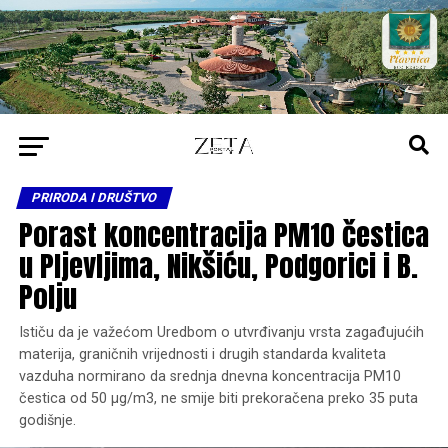
PRIRODA I DRUŠTVO
Porast koncentracija PM10 čestica
u Pljevljima, Nikšiću, Podgorici i B.
Polju
Ističu da je važećom Uredbom o utvrđivanju vrsta zagađujućih
materija, graničnih vrijednosti i drugih standarda kvaliteta
vazduha normirano da srednja dnevna koncentracija PM10
čestica od 50 μg/m3, ne smije biti prekoračena preko 35 puta
godišnje.