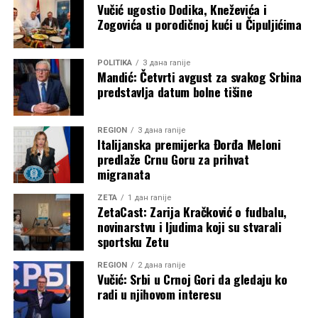
Vučić ugostio Dodika, Kneževića i
Zogovića u porodičnoj kući u Čipuljićima
POLITIKA
3 дана ranije
Mandić: Četvrti avgust za svakog Srbina
predstavlja datum bolne tišine
REGION
3 дана ranije
Italijanska premijerka Đorđa Meloni
predlaže Crnu Goru za prihvat
migranata
ZETA
1 дан ranije
ZetaCast: Zarija Kračković o fudbalu,
novinarstvu i ljudima koji su stvarali
sportsku Zetu
REGION
2 дана ranije
Vučić: Srbi u Crnoj Gori da gledaju ko
radi u njihovom interesu