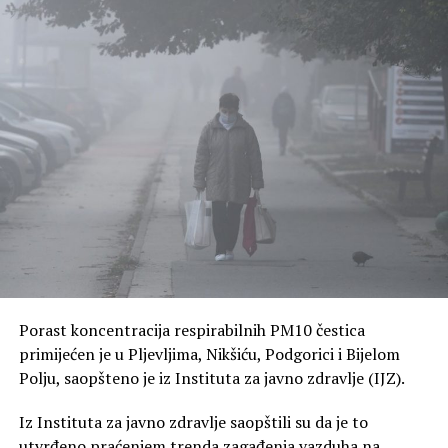
Porast koncentracija respirabilnih PM10 čestica
primijećen je u Pljevljima, Nikšiću, Podgorici i Bijelom
Polju, saopšteno je iz Instituta za javno zdravlje (IJZ).
Iz Instituta za javno zdravlje saopštili su da je to
utvrđeno praćenjem trenda zagađenja vazduha na