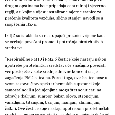
drugim opštinama koje pripadaju centralnoj i sjevernoj
regiji, a u kojima nijesu instalirane mjerne stanice za
praćenje kvaliteta vazduha, slično stanje”, navodi se u
saopštenju IJZ-a.
Iz IJZ su istakli da su nastupajući praznici vrijeme kada
se očekuje povećani promet i potrošnja pirotehničkih
sredstava.
“Respirabilne PM10 i PM2,5 čestice koje nastaju nakon
upotrebe pirotehničkih sredstava će značajno povećati
već postojeće visoke srednje dnevne koncentracije
zagađenja PM česticama. Pored toga, ove čestice nose u
svom sastavu čitav spektar hemijskih supstanci koje
samostalno ili u jedinjenjima mogu štetno uticati na
zdravlje (kalijum, sumpor, bakar, olovo, stroncijum,
vanadijum, titanijum, barijum, mangan, aluminijum,
čađ…). Ove čestice koje nastaju upotrebom pirotehničkih
sredstava mogu se zadržati u vazduhu u trajanju duže od