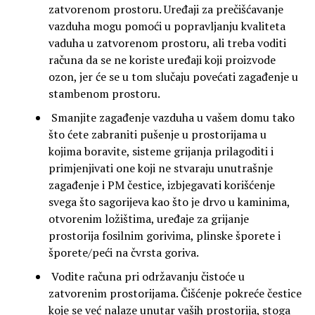
zatvorenom prostoru. Uređaji za prečišćavanje
vazduha mogu pomoći u popravljanju kvaliteta
vaduha u zatvorenom prostoru, ali treba voditi
računa da se ne koriste uređaji koji proizvode
ozon, jer će se u tom slučaju povećati zagađenje u
stambenom prostoru.
Smanjite zagađenje vazduha u vašem domu tako
što ćete zabraniti pušenje u prostorijama u
kojima boravite, sisteme grijanja prilagoditi i
primjenjivati one koji ne stvaraju unutrašnje
zagađenje i PM čestice, izbjegavati korišćenje
svega što sagorijeva kao što je drvo u kaminima,
otvorenim ložištima, uređaje za grijanje
prostorija fosilnim gorivima, plinske šporete i
šporete/peći na čvrsta goriva.
Vodite računa pri održavanju čistoće u
zatvorenim prostorijama. Čišćenje pokreće čestice
koje se već nalaze unutar vaših prostorija, stoga