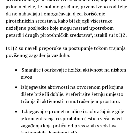
jedne nedjelje, te molimo građane, prvenstveno roditelje
da ne nabavljaju i omogućavaju djeci korišćenje
pirotehničkih sredstava, kako bi izbjegli višestruke
neželjene posljedice koje mogu nastati upotrebom
petardi i drugih pirotehničkih sredstava”, istakli su iz IJZ.
Iz IJZ su naveli preporuke za postupanje tokom trajanja
povišenog zagađenja vazduha:
Smanjite i održavajte fizičku aktivnost na niskom
nivou.
Izbjegavajte aktivnosti na otvorenom pri kojima
dišete brže ili dublje. Preferirajte šetnju umjesto
trčanja ili aktivnosti u unutrašenjem prostoru.
Izbjegavajte prometne ulice i saobraćajnice gdje
je koncentracija respirabilnih čestica veća usled
zagađenja koja potiču od prevoznih sredstava
(automobila, kamiona i sl.).