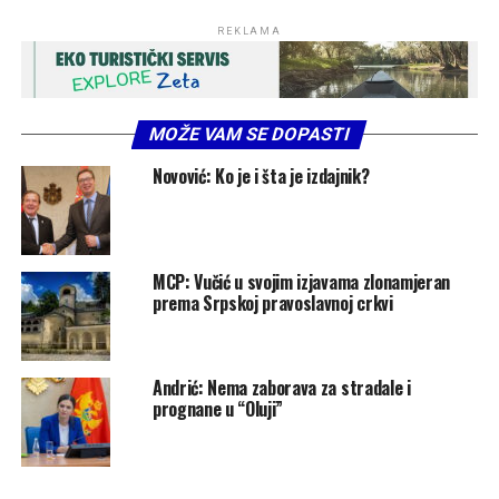
REKLAMA
MOŽE VAM SE DOPASTI
Novović: Ko je i šta je izdajnik?
MCP: Vučić u svojim izjavama zlonamjeran
prema Srpskoj pravoslavnoj crkvi
Andrić: Nema zaborava za stradale i
prognane u “Oluji”