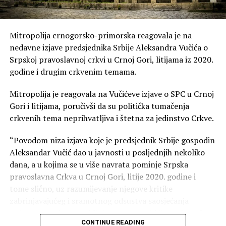
Mitropolija crnogorsko-primorska reagovala je na
nedavne izjave predsjednika Srbije Aleksandra Vučića o
Srpskoj pravoslavnoj crkvi u Crnoj Gori, litijama iz 2020.
godine i drugim crkvenim temama.
Mitropolija je reagovala na Vučićeve izjave o SPC u Crnoj
Gori i litijama, poručivši da su politička tumačenja
crkvenih tema neprihvatljiva i štetna za jedinstvo Crkve.
“Povodom niza izjava koje je predsjednik Srbije gospodin
Aleksandar Vučić dao u javnosti u posljednjih nekoliko
dana, a u kojima se u više navrata pominje Srpska
pravoslavna Crkva u Crnoj Gori, litije 2020. godine i
tome slično, uz razumijevanje njegove kritike
zabrinjavajućeg i sramotnog odsustva saosjećanja
pokazanog od strane Ministarstva vanjskih poslova Crne
CONTINUE READING
Gore prema stradanju srpskog naroda u akciji „Oluja“