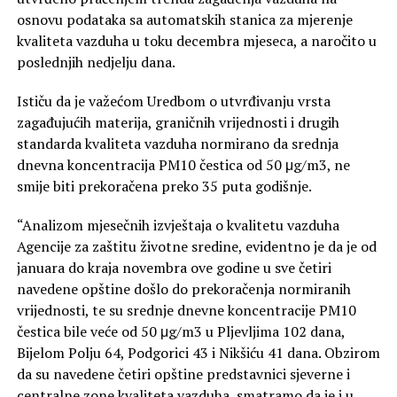
osnovu podataka sa automatskih stanica za mjerenje
kvaliteta vazduha u toku decembra mjeseca, a naročito u
poslednjih nedjelju dana.
Ističu da je važećom Uredbom o utvrđivanju vrsta
zagađujućih materija, graničnih vrijednosti i drugih
standarda kvaliteta vazduha normirano da srednja
dnevna koncentracija PM10 čestica od 50 μg/m3, ne
smije biti prekoračena preko 35 puta godišnje.
“Analizom mjesečnih izvještaja o kvalitetu vazduha
Agencije za zaštitu životne sredine, evidentno je da je od
januara do kraja novembra ove godine u sve četiri
navedene opštine došlo do prekoračenja normiranih
vrijednosti, te su srednje dnevne koncentracije PM10
čestica bile veće od 50 μg/m3 u Pljevljima 102 dana,
Bijelom Polju 64, Podgorici 43 i Nikšiću 41 dana. Obzirom
da su navedene četiri opštine predstavnici sjeverne i
centralne zone kvaliteta vazduha, smatramo da je i u