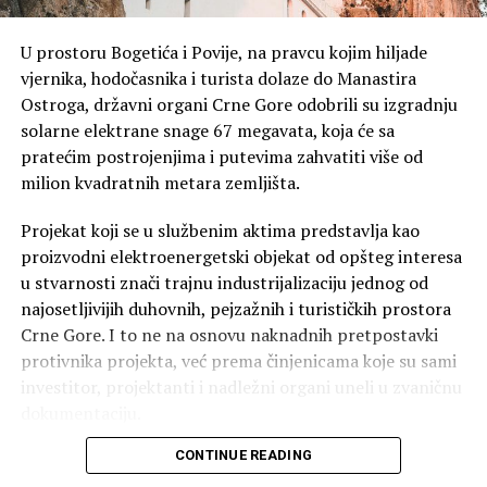
ulazimo u zonu beskorisnih i štetnih nejasnoća, koje bi se
mogle tolerisati nekom sa manje odgovornosti i značaja
U prostoru Bogetića i Povije, na pravcu kojim hiljade
u javnosti, ali ne i predsjedniku Srbije “, naveli u iz MCP.
vjernika, hodočasnika i turista dolaze do Manastira
Ostroga, državni organi Crne Gore odobrili su izgradnju
Iz Mitropolije crnogorsko-primorske poručuju da
solarne elektrane snage 67 megavata, koja će sa
nemaju pozitivno iskustvo sa političkim usmjeravanjima i
pratećim postrojenjima i putevima zahvatiti više od
tumačenjima crkvenih djelatnosti.
milion kvadratnih metara zemljišta.
“Uz naše najbolje želje i molitve Bogu da politički lideri
Projekat koji se u službenim aktima predstavlja kao
Srbije vrše svoj posao na napredak te države i njenih
proizvodni elektroenergetski objekat od opšteg interesa
građana, i da, koliko je to u njihovoj moći, budu od
u stvarnosti znači trajnu industrijalizaciju jednog od
pomoći i podrške svim Srbima, ma gdje da žive i rade,
najosetljivijih duhovnih, pejzažnih i turističkih prostora
moramo podsjetiti da nemamo pozitivno iskustvo sa
Crne Gore. I to ne na osnovu naknadnih pretpostavki
političkim usmjeravanjima i tumačenjima crkvenih
protivnika projekta, već prema činjenicama koje su sami
djelatnosti. Niti je to posao koji političarima pripada, niti
investitor, projektanti i nadležni organi uneli u zvaničnu
njihovo nepozvano miješanje u crkvene stvari donosi
dokumentaciju.
dobro državi i Crkvi. U tom smislu, smatramo
CONTINUE READING
nedopustivim da se ove konfuzne, a ipak glasne optužbe
Ministarstvo prostornog planiranja, urbanizma i
na račun „opakih i opasnih ideja u Crkvi“ ponavljaju u
državne imovine izdalo je 2. jula 2026. godine kompaniji