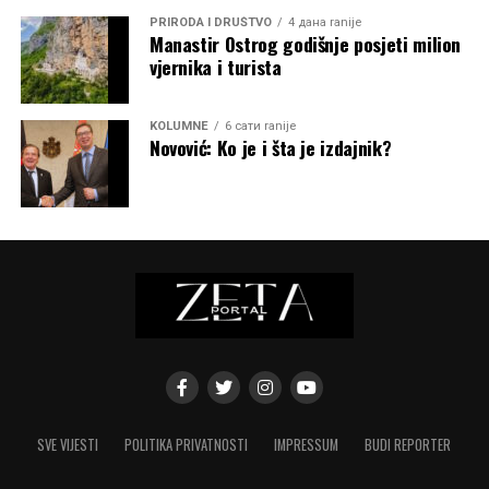
PRIRODA I DRUŠTVO
4 дана ranije
Manastir Ostrog godišnje posjeti milion
vjernika i turista
KOLUMNE
6 сати ranije
Novović: Ko je i šta je izdajnik?
SVE VIJESTI
POLITIKA PRIVATNOSTI
IMPRESSUM
BUDI REPORTER