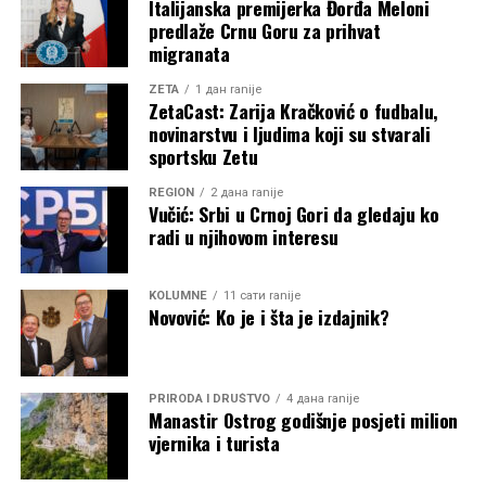
Italijanska premijerka Đorđa Meloni
predlaže Crnu Goru za prihvat
migranata
ZETA
1 дан ranije
ZetaCast: Zarija Kračković o fudbalu,
novinarstvu i ljudima koji su stvarali
sportsku Zetu
REGION
2 дана ranije
Vučić: Srbi u Crnoj Gori da gledaju ko
radi u njihovom interesu
KOLUMNE
11 сати ranije
Novović: Ko je i šta je izdajnik?
PRIRODA I DRUŠTVO
4 дана ranije
Manastir Ostrog godišnje posjeti milion
vjernika i turista