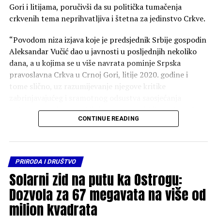
Gori i litijama, poručivši da su politička tumačenja
crkvenih tema neprihvatljiva i štetna za jedinstvo Crkve.
“Povodom niza izjava koje je predsjednik Srbije gospodin
Aleksandar Vučić dao u javnosti u posljednjih nekoliko
dana, a u kojima se u više navrata pominje Srpska
pravoslavna Crkva u Crnoj Gori, litije 2020. godine i
tome slično, uz razumijevanje njegove kritike
zabrinjavajućeg i sramotnog odsustva saosjećanja
pokazanog od strane Ministarstva vanjskih poslova Crne
CONTINUE READING
Gore prema stradanju srpskog naroda u akciji „Oluja“
slanjem predstavnika naše zemlje na „proslavu“
obilježavanja godišnjice tog etničkog čišćenja, osjećamo
pastirsku obavezu da reagujemo na neka politička
PRIRODA I DRUŠTVO
tumačenja crkvenih tema, ostavljajući one političke i
Solarni zid na putu ka Ostrogu:
ideološke teme političarima i ideolozima”, piše u
Dozvola za 67 megavata na više od
saopštenju.
milion kvadrata
Smatraju da je velika šteta po crkveno i narodno