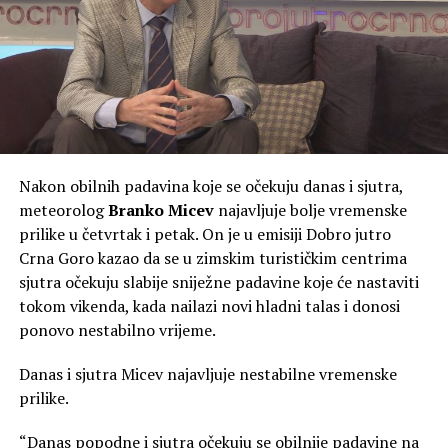
Nakon obilnih padavina koje se očekuju danas i sjutra,
meteorolog
Branko Micev
najavljuje bolje vremenske
prilike u četvrtak i petak. On je u emisiji Dobro jutro
Crna Goro kazao da se u zimskim turističkim centrima
sjutra očekuju slabije sniježne padavine koje će nastaviti
tokom vikenda, kada nailazi novi hladni talas i donosi
ponovo nestabilno vrijeme.
Danas i sjutra Micev najavljuje nestabilne vremenske
prilike.
“Danas popodne i sjutra očekuju se obilnije padavine na