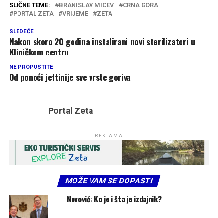
SLIČNE TEME:
BRANISLAV MICEV
CRNA GORA
PORTAL ZETA
VRIJEME
ZETA
SLEDEĆE
Nakon skoro 20 godina instalirani novi sterilizatori u
Kliničkom centru
NE PROPUSTITE
Od ponoći jeftinije sve vrste goriva
Portal Zeta
REKLAMA
MOŽE VAM SE DOPASTI
Novović: Ko je i šta je izdajnik?