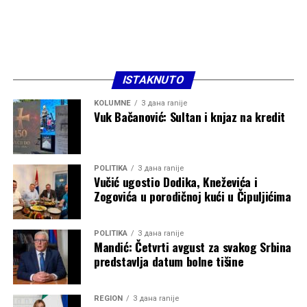
ISTAKNUTO
KOLUMNE
3 дана ranije
Vuk Bačanović: Sultan i knjaz na kredit
POLITIKA
3 дана ranije
Vučić ugostio Dodika, Kneževića i
Zogovića u porodičnoj kući u Čipuljićima
POLITIKA
3 дана ranije
Mandić: Četvrti avgust za svakog Srbina
predstavlja datum bolne tišine
REGION
3 дана ranije