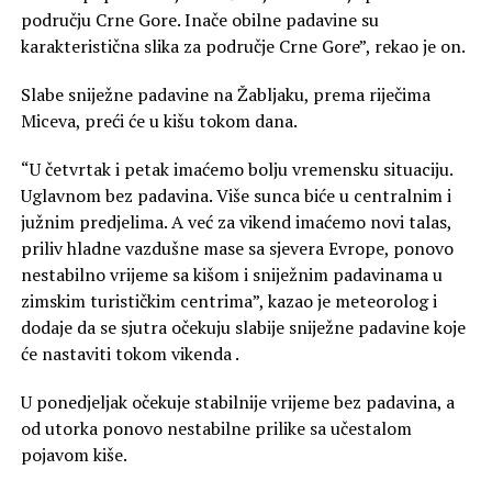
području Crne Gore. Inače obilne padavine su
karakteristična slika za područje Crne Gore”, rekao je on.
Slabe sniježne padavine na Žabljaku, prema riječima
Miceva, preći će u kišu tokom dana.
“U četvrtak i petak imaćemo bolju vremensku situaciju.
Uglavnom bez padavina. Više sunca biće u centralnim i
južnim predjelima. A već za vikend imaćemo novi talas,
priliv hladne vazdušne mase sa sjevera Evrope, ponovo
nestabilno vrijeme sa kišom i sniježnim padavinama u
zimskim turističkim centrima”, kazao je meteorolog i
dodaje da se sjutra očekuju slabije sniježne padavine koje
će nastaviti tokom vikenda .
U ponedjeljak očekuje stabilnije vrijeme bez padavina, a
od utorka ponovo nestabilne prilike sa učestalom
pojavom kiše.