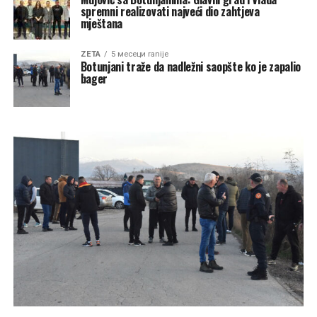
spremni realizovati najveći dio zahtjeva
mještana
ZETA
5 месеци ranije
Botunjani traže da nadležni saopšte ko je zapalio
bager