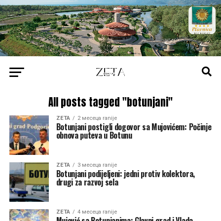
All posts tagged "botunjani"
ZETA
2 месеца ranije
Botunjani postigli dogovor sa Mujovićem: Počinje
obnova puteva u Botunu
ZETA
3 месеца ranije
Botunjani podijeljeni: jedni protiv kolektora,
drugi za razvoj sela
ZETA
4 месеца ranije
Mujović sa Botunjanima: Glavni grad i Vlada