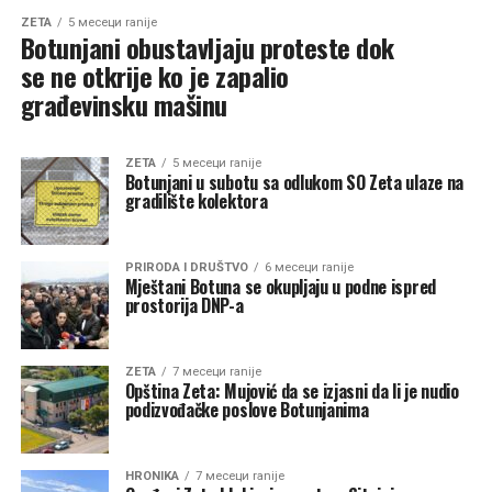
ZETA
5 месеци ranije
Botunjani obustavljaju proteste dok
se ne otkrije ko je zapalio
građevinsku mašinu
ZETA
5 месеци ranije
Botunjani u subotu sa odlukom SO Zeta ulaze na
gradilište kolektora
PRIRODA I DRUŠTVO
6 месеци ranije
Mještani Botuna se okupljaju u podne ispred
prostorija DNP-a
ZETA
7 месеци ranije
Opština Zeta: Mujović da se izjasni da li je nudio
podizvođačke poslove Botunjanima
HRONIKA
7 месеци ranije