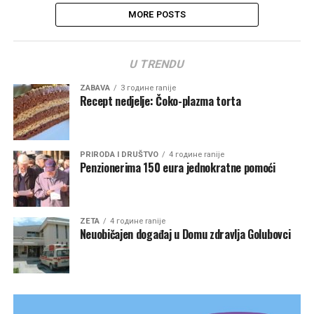
MORE POSTS
U TRENDU
ZABAVA
3 године ranije
Recept nedjelje: Čoko-plazma torta
PRIRODA I DRUŠTVO
4 године ranije
Penzionerima 150 eura jednokratne pomoći
ZETA
4 године ranije
Neuobičajen događaj u Domu zdravlja Golubovci