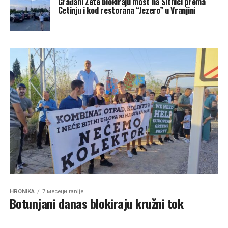
Građani Zete blokiraju most na Sitnici prema
Cetinju i kod restorana “Jezero” u Vranjini
HRONIKA
7 месеци ranije
Botunjani danas blokiraju kružni tok