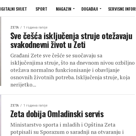
IGITALNI SVIJET
SPORT
MAGAZIN
DOGAĐAJI
SERVISNE INFOR
ZETA
1 година ranije
Sve češća isključenja struje otežavaju
svakodnevni život u Zeti
Građani Zete sve češće se suočavaju sa
isključenjima struje, što na dnevnom nivou ozbiljno
otežava normalno funkcionisanje i obavljanje
osnovnih životnih potreba. Isključenja struje, koja
nerijetko...
ZETA
1 година ranije
Zeta dobija Omladinski servis
Ministarstvo sporta i mladih i Opština Zeta
potpisali su Sporazum o saradnji na otvaranju i