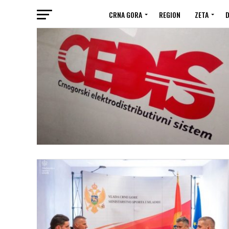
CRNA GORA
REGION
ZETA
D