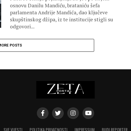
osnovu Danilu Mandiću, brataniću šefa
parlamenta Andrije Mandića, dao ključeve
skupštinskog džipa, iz te institucije stigli su
odgovori...
MORE POSTS
SVE VIJESTI
POLITIKA PRIVATNOSTI
IMPRESSUM
BUDI REPORTER