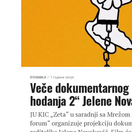
DOGAĐAJI
1 година ranije
Veče dokumentarnog f
hodanja 2“ Jelene Nov
JU KIC „Zeta“ u saradnji sa Mrežom
forum“ organizuje projekciju dokum
rediteljke Jelene Novaković. Film će