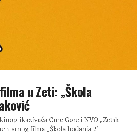
ilma u Zeti: „Škola
aković
 kinoprikazivača Crne Gore i NVO „Zetski
entarnog filma „Škola hodanja 2“
...