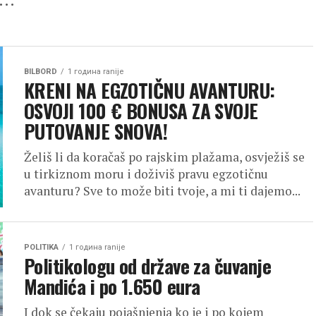
BILBORD
1 година ranije
KRENI NA EGZOTIČNU AVANTURU:
OSVOJI 100 € BONUSA ZA SVOJE
PUTOVANJE SNOVA!
Želiš li da koračaš po rajskim plažama, osvježiš se
u tirkiznom moru i doživiš pravu egzotičnu
avanturu? Sve to može biti tvoje, a mi ti dajemo...
POLITIKA
1 година ranije
Politikologu od države za čuvanje
Mandića i po 1.650 eura
I dok se čekaju pojašnjenja ko je i po kojem