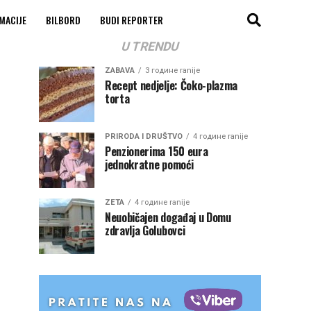
MACIJE
BILBORD
BUDI REPORTER
U TRENDU
ZABAVA
3 године ranije
Recept nedjelje: Čoko-plazma
torta
PRIRODA I DRUŠTVO
4 године ranije
Penzionerima 150 eura
jednokratne pomoći
ZETA
4 године ranije
Neuobičajen događaj u Domu
zdravlja Golubovci