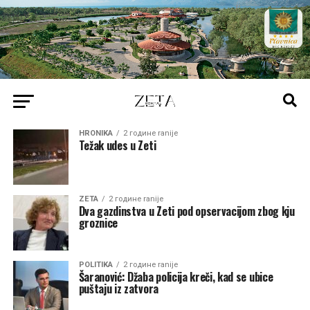
HRONIKA
2 године ranije
Težak udes u Zeti
ZETA
2 године ranije
Dva gazdinstva u Zeti pod opservacijom zbog kju
groznice
POLITIKA
2 године ranije
Šaranović: Džaba policija kreči, kad se ubice
puštaju iz zatvora