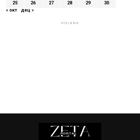
25
26
27
28
29
30
« окт
дец »
REKLAMA