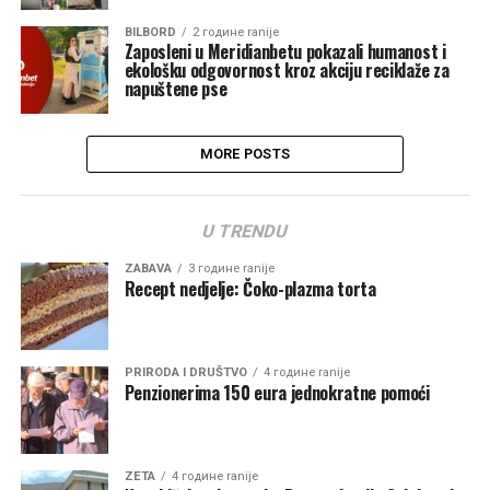
BILBORD
2 године ranije
Zaposleni u Meridianbetu pokazali humanost i
ekološku odgovornost kroz akciju reciklaže za
napuštene pse
MORE POSTS
U TRENDU
ZABAVA
3 године ranije
Recept nedjelje: Čoko-plazma torta
PRIRODA I DRUŠTVO
4 године ranije
Penzionerima 150 eura jednokratne pomoći
ZETA
4 године ranije