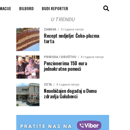
MACIJE
BILBORD
BUDI REPORTER
U TRENDU
ZABAVA
3 године ranije
Recept nedjelje: Čoko-plazma
torta
PRIRODA I DRUŠTVO
4 године ranije
Penzionerima 150 eura
jednokratne pomoći
ZETA
4 године ranije
Neuobičajen događaj u Domu
zdravlja Golubovci