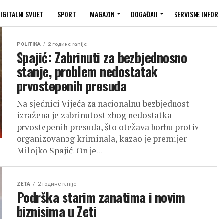
IGITALNI SVIJET
SPORT
MAGAZIN
DOGAĐAJI
SERVISNE INFOR
POLITIKA
2 године ranije
Spajić: Zabrinuti za bezbjednosno
stanje, problem nedostatak
prvostepenih presuda
Na sjednici Vijeća za nacionalnu bezbjednost
izražena je zabrinutost zbog nedostatka
prvostepenih presuda, što otežava borbu protiv
organizovanog kriminala, kazao je premijer
Milojko Spajić. On je...
ZETA
2 године ranije
Podrška starim zanatima i novim
biznisima u Zeti