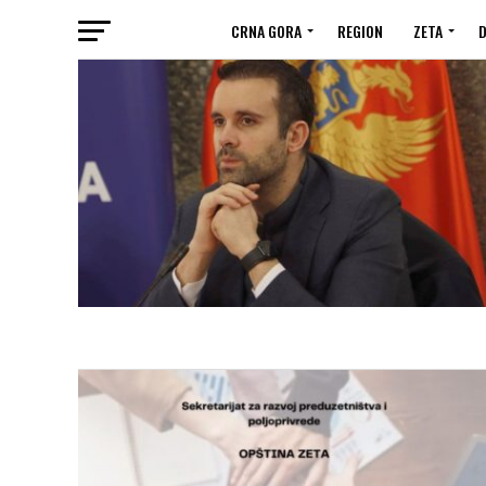
CRNA GORA
REGION
ZETA
D