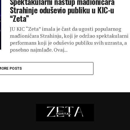
Spektakularni nastup mađioničara
Strahinje oduševio publiku u KIC-u
“Zeta”
JU KIC “Zeta” imala je čast da ugosti popularnog
mađioničara Strahinju, koji je održao spektakularni
performans koji je oduševio publiku svih uzrasta, a
posebno najmlađe. Ovaj...
MORE POSTS