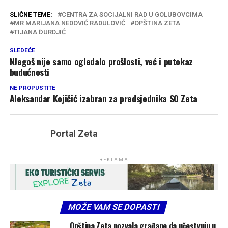
SLIČNE TEME:
CENTRA ZA SOCIJALNI RAD U GOLUBOVCIMA
MR MARIJANA NEDOVIĆ RADULOVIĆ
OPŠTINA ZETA
TIJANA ĐURDJIĆ
SLEDEĆE
NJegoš nije samo ogledalo prošlosti, već i putokaz
budućnosti
NE PROPUSTITE
Aleksandar Kojičić izabran za predsjednika SO Zeta
Portal Zeta
REKLAMA
MOŽE VAM SE DOPASTI
Opština Zeta pozvala građane da učestvuju u