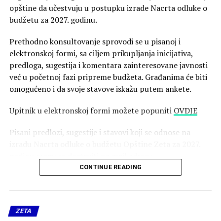
opštine da učestvuju u postupku izrade Nacrta odluke o
budžetu za 2027. godinu.
Prethodno konsultovanje sprovodi se u pisanoj i
elektronskoj formi, sa ciljem prikupljanja inicijativa,
predloga, sugestija i komentara zainteresovane javnosti
već u početnoj fazi pripreme budžeta. Građanima će biti
omogućeno i da svoje stavove iskažu putem ankete.
Upitnik u elektronskoj formi možete popuniti
OVDJE
Pisani predlozi, sugestije i stavovi koji se odnose na
izradu Nacrta odluke o budžetu Opštine Zeta za 2027.
godinu mogu se dostaviti na mejl adresu
zeta.budzet@podgorica.me
.
CONTINUE READING
Postupak konsultovanja počeo je 5. avgusta i trajaće do
5. septembra 2026. godine, do kada zainteresovani mogu
ZETA
dostaviti svoje predloge o tome koje bi projekte, oblasti i