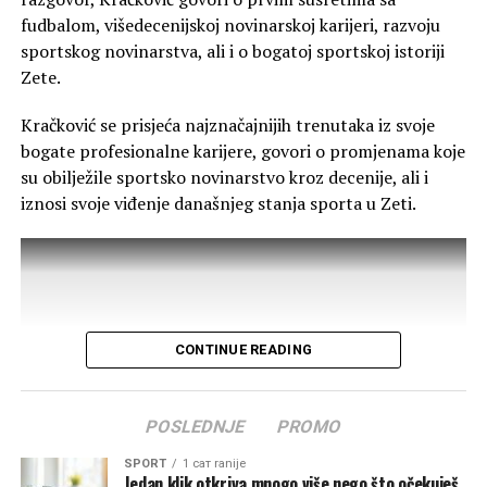
fudbalom, višedecenijskoj novinarskoj karijeri, razvoju
„Razumijemo problem deficita medicinskog kadra, ali
sportskog novinarstva, ali i o bogatoj sportskoj istoriji
smatramo da menadžment Doma zdravlja Glavnog
Zete.
grada ima obavezu da preraspodjelom ljekara obezbijedi
ravnopravan tretman za građane Zete. Mi ne tražimo
Kračković se prisjeća najznačajnijih trenutaka iz svoje
privilegije, već osnovno ljudsko i zakonsko pravo na
bogate profesionalne karijere, govori o promjenama koje
liječenje u našoj opštini“, poručile su.
su obilježile sportsko novinarstvo kroz decenije, ali i
iznosi svoje viđenje današnjeg stanja sporta u Zeti.
Od menadžmenta Doma zdravlja zahtijevaju redovno
ordiniranje ginekologa u ZO Golubovci, uz određivanje
tačnih dana i smjena tokom sedmice, kao i
obezbjeđivanje stalnog pedijatra u punom radnom
kapacitetu za potrebe najmlađih stanovnika Zete. Traže
i pisani odgovor o preduzetim koracima u zakonskom
CONTINUE READING
roku.
Grupa žena Zete najavila je i dalje aktivnosti ukoliko
POSLEDNJE
PROMO
problem ne bude hitno riješen.
SPORT
1 сат ranije
Jedan klik otkriva mnogo više nego što očekuješ