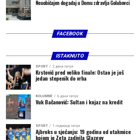
Neuobičajen događaj u Domu zdravlja Golubovci
FACEBOOK
ISTAKNUTO
SPORT
2 дана ranije
Krstović pred veliko finale: Ostao je još
jedan stepenik do vrha
KOLUMNE
6 дана ranije
Vuk Bačanović: Sultan i knjaz na kredit
SPORT
1 седмица ranije
Ajbroks u sjećanju: 19 godina od utakmice
kojom je Zeta zadivila Glazgov