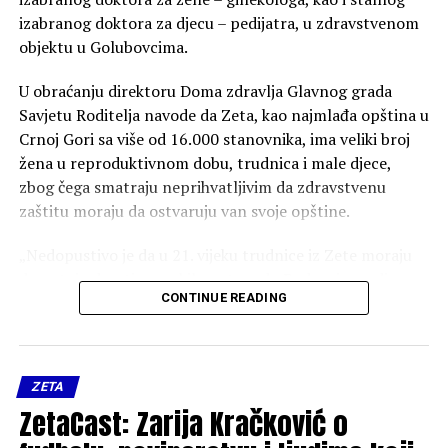
izabranog doktora za djecu – pedijatra, u zdravstvenom
objektu u Golubovcima.
U obraćanju direktoru Doma zdravlja Glavnog grada
Savjetu Roditelja navode da Zeta, kao najmlađa opština u
Crnoj Gori sa više od 16.000 stanovnika, ima veliki broj
žena u reproduktivnom dobu, trudnica i male djece,
zbog čega smatraju neprihvatljivim da zdravstvenu
zaštitu moraju da ostvaruju van svoje opštine.
„Nedopustivo je da u 21. vijeku trudnice iz Zete moraju
da putuju desetinama kilometara do Podgorice radi
CONTINUE READING
osnovnih pregleda, te da majke bolesnu djecu
transportuju u udaljene gradske domove zdravlja“,
navodi se u obraćanju Grupe žena Zete.
ZETA
One tvrde da je ovakvim stanjem ugrožena dostupnost i
ZetaCast: Zarija Kračković o
kontinuitet zdravstvene zaštite stanovnika Zete.