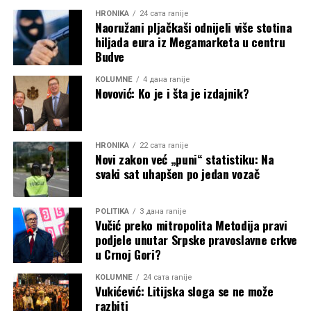
HRONIKA
24 сата ranije
Naoružani pljačkaši odnijeli više stotina
hiljada eura iz Megamarketa u centru
Budve
KOLUMNE
4 дана ranije
Novović: Ko je i šta je izdajnik?
HRONIKA
22 сата ranije
Novi zakon već „puni“ statistiku: Na
svaki sat uhapšen po jedan vozač
POLITIKA
3 дана ranije
Vučić preko mitropolita Metodija pravi
podjele unutar Srpske pravoslavne crkve
u Crnoj Gori?
KOLUMNE
24 сата ranije
Vukićević: Litijska sloga se ne može
razbiti