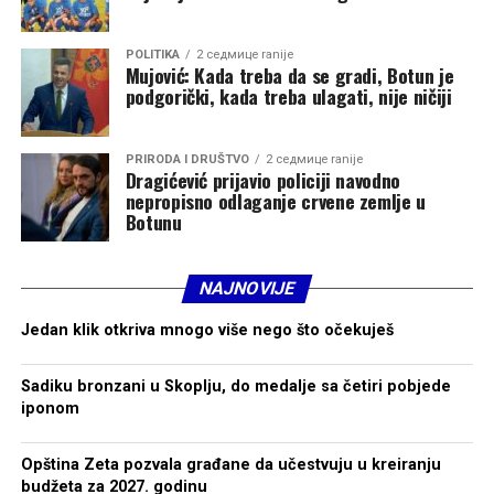
POLITIKA
2 седмице ranije
Mujović: Kada treba da se gradi, Botun je
podgorički, kada treba ulagati, nije ničiji
PRIRODA I DRUŠTVO
2 седмице ranije
Dragićević prijavio policiji navodno
nepropisno odlaganje crvene zemlje u
Botunu
NAJNOVIJE
Jedan klik otkriva mnogo više nego što očekuješ
Sadiku bronzani u Skoplju, do medalje sa četiri pobjede
iponom
Opština Zeta pozvala građane da učestvuju u kreiranju
budžeta za 2027. godinu