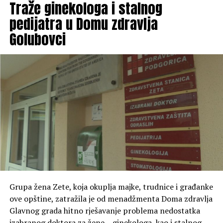
Traže ginekologa i stalnog
potrebe lokalne zajednice trebalo uzeti u obzir prilikom
planiranja opštinskog budžeta za narednu godinu.
pedijatra u Domu zdravlja
Golubovci
Nakon završetka konsultacija, Sekretarijat za finansije i
budžet objaviće izvještaj o rezultatima prethodnog
konsultovanja na sajtu Opštine Zeta, u roku od osam
dana od završetka postupka.
Dodatne informacije u vezi sa javnim pozivom građani
mogu dobiti svakog radnog dana, od 7 do 15 časova,
putem telefona 020 873 683.
Grupa žena Zete, koja okuplja majke, trudnice i građanke
ove opštine, zatražila je od menadžmenta Doma zdravlja
Glavnog grada hitno rješavanje problema nedostatka
izabranog doktora za žene – ginekologa, kao i stalnog