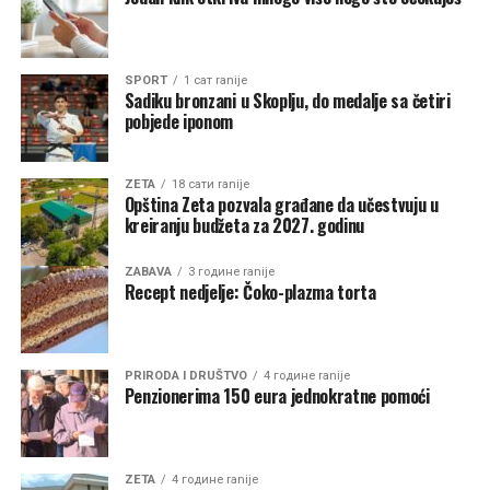
„Ukoliko se rješavanju ovog problema ne pristupi hitno,
Grupa žena Zete će iskoristiti sva demokratska i
zakonska prava, uključujući institucionalne proteste i
direktno pokretanje peticije prema Ministarstvu
SPORT
1 сат ranije
Sadiku bronzani u Skoplju, do medalje sa četiri
zdravlja. Očekujemo Vaš brz i konkretan odgovor“,
pobjede iponom
zaključuje se u obraćanju datiranom 8. juna 2026. godine.
ZETA
18 сати ranije
Opština Zeta pozvala građane da učestvuju u
kreiranju budžeta za 2027. godinu
Poseban dio razgovora posvećen je FK Zeta, Zetskim
sportskim igrama i knjizi „Fudbal u Zeti“, u kojoj je
ZABAVA
3 године ranije
Recept nedjelje: Čoko-plazma torta
sabrao gotovo cijeli vijek fudbalske tradicije ovog kraja.
PRIRODA I DRUŠTVO
4 године ranije
Penzionerima 150 eura jednokratne pomoći
ZETA
4 године ranije