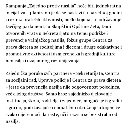
Kampanja „Zajedno protiv nasilja“ neće biti jednokratna
inicijativa – planirano je da se nastavi i u narednoj godini
kroz niz pratećih aktivnosti, među kojima su: održavanje
Dječijeg parlamenta u Skupštini Opštine Zeta, Dani
otvorenih vrata u Sekretarijatu na temu podrške i
prevencije vršnjačkog nasilja, fokus grupe Centra za
prava djeteta sa roditeljima i djecom i druge edukativne i
promotivne aktivnosti usmjerene ka izgradnji kulture
nenasilja i uzajamnog razumijevanja.
Zajednička poruka svih partnera – Sekretarijata, Centra
za socijalni rad, Uprave policije i Centra za prava djeteta
– jeste da prevencija nasilja nije odgovornost pojedinca,
već cijelog društva. Samo kroz zajedničko djelovanje
institucija, škola, roditelja i zajednice, moguće je izgraditi
sigurno, podržavajuće i empatično okruženje u kojem će
svako dijete moći da raste, uči i razvija se bez straha od
nasilja.