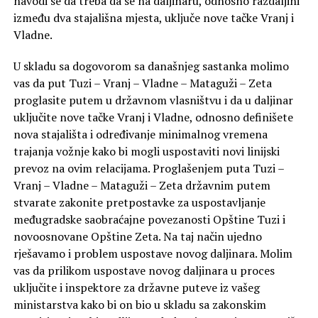
navodi se da treba da se na daljinaru, odnosno razdaljini
između dva stajališna mjesta, uključe nove tačke Vranj i
Vladne.
U skladu sa dogovorom sa današnjeg sastanka molimo
vas da put Tuzi – Vranj – Vladne – Mataguži – Zeta
proglasite putem u državnom vlasništvu i da u daljinar
uključite nove tačke Vranj i Vladne, odnosno definišete
nova stajališta i određivanje minimalnog vremena
trajanja vožnje kako bi mogli uspostaviti novi linijski
prevoz na ovim relacijama. Proglašenjem puta Tuzi –
Vranj – Vladne – Mataguži – Zeta državnim putem
stvarate zakonite pretpostavke za uspostavljanje
međugradske saobraćajne povezanosti Opštine Tuzi i
novoosnovane Opštine Zeta. Na taj način ujedno
rješavamo i problem uspostave novog daljinara. Molim
vas da prilikom uspostave novog daljinara u proces
uključite i inspektore za državne puteve iz vašeg
ministarstva kako bi on bio u skladu sa zakonskim