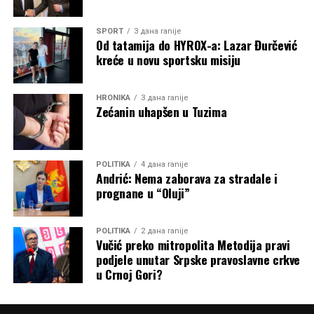
SPORT
3 дана ranije
Od tatamija do HYROX-a: Lazar Đurčević
kreće u novu sportsku misiju
HRONIKA
3 дана ranije
Zećanin uhapšen u Tuzima
POLITIKA
4 дана ranije
Andrić: Nema zaborava za stradale i
prognane u “Oluji”
POLITIKA
2 дана ranije
Vučić preko mitropolita Metodija pravi
podjele unutar Srpske pravoslavne crkve
u Crnoj Gori?