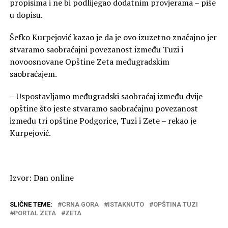
propisima i ne bi podlijegao dodatnim provjerama – piše
u dopisu.
Šefko Kurpejović kazao je da je ovo izuzetno značajno jer
stvaramo saobraćajni povezanost između Tuzi i
novoosnovane Opštine Zeta međugradskim
saobraćajem.
– Uspostavljamo međugradski saobraćaj između dvije
opštine što jeste stvaramo saobraćajnu povezanost
između tri opštine Podgorice, Tuzi i Zete – rekao je
Kurpejović.
Izvor: Dan online
SLIČNE TEME:
CRNA GORA
ISTAKNUTO
OPŠTINA TUZI
PORTAL ZETA
ZETA