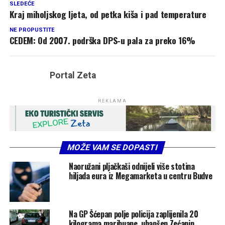
SLEDEĆE
Kraj miholjskog ljeta, od petka kiša i pad temperature
NE PROPUSTITE
CEDEM: Od 2007. podrška DPS-u pala za preko 16%
Portal Zeta
REKLAMA
MOŽE VAM SE DOPASTI
Naoružani pljačkaši odnijeli više stotina
hiljada eura iz Megamarketa u centru Budve
Na GP Šćepan polje policija zaplijenila 20
kilograma marihuane, uhapšen Zećanin