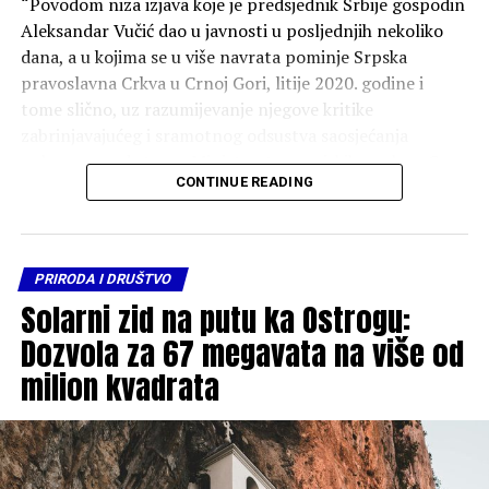
“Povodom niza izjava koje je predsjednik Srbije gospodin
Aleksandar Vučić dao u javnosti u posljednjih nekoliko
dana, a u kojima se u više navrata pominje Srpska
pravoslavna Crkva u Crnoj Gori, litije 2020. godine i
tome slično, uz razumijevanje njegove kritike
zabrinjavajućeg i sramotnog odsustva saosjećanja
pokazanog od strane Ministarstva vanjskih poslova Crne
CONTINUE READING
Gore prema stradanju srpskog naroda u akciji „Oluja“
slanjem predstavnika naše zemlje na „proslavu“
obilježavanja godišnjice tog etničkog čišćenja, osjećamo
pastirsku obavezu da reagujemo na neka politička
PRIRODA I DRUŠTVO
tumačenja crkvenih tema, ostavljajući one političke i
Solarni zid na putu ka Ostrogu:
ideološke teme političarima i ideolozima”, piše u
Dozvola za 67 megavata na više od
saopštenju.
milion kvadrata
Smatraju da je velika šteta po crkveno i narodno
jedinstvo, sa pozicije predsjednika Srbije mahati vrlo
neodređenim kritikama na račun Crkve.