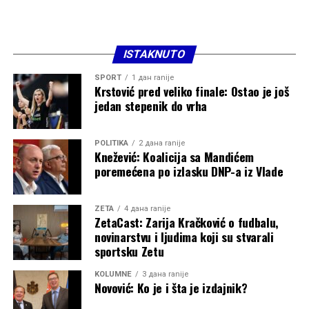
ISTAKNUTO
SPORT
1 дан ranije
Krstović pred veliko finale: Ostao je još
jedan stepenik do vrha
POLITIKA
2 дана ranije
Knežević: Koalicija sa Mandićem
poremećena po izlasku DNP-a iz Vlade
ZETA
4 дана ranije
ZetaCast: Zarija Kračković o fudbalu,
novinarstvu i ljudima koji su stvarali
sportsku Zetu
KOLUMNE
3 дана ranije
Novović: Ko je i šta je izdajnik?