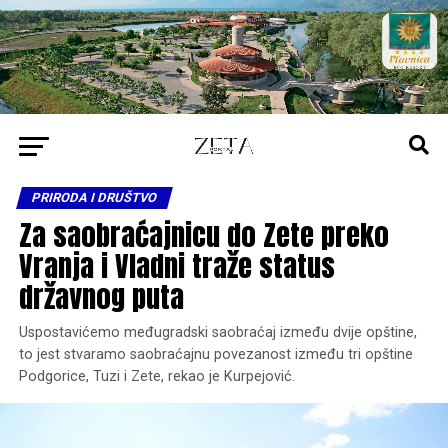
PRIRODA I DRUŠTVO
Za saobraćajnicu do Zete preko
Vranja i Vladni traže status
državnog puta
Uspostavićemo međugradski saobraćaj između dvije opštine,
to jest stvaramo saobraćajnu povezanost između tri opštine
Podgorice, Tuzi i Zete, rekao je Kurpejović.