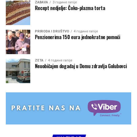
ZABAVA
3 године ranije
Recept nedjelje: Čoko-plazma torta
PRIRODA I DRUŠTVO
4 године ranije
Penzionerima 150 eura jednokratne pomoći
ZETA
4 године ranije
Neuobičajen događaj u Domu zdravlja Golubovci