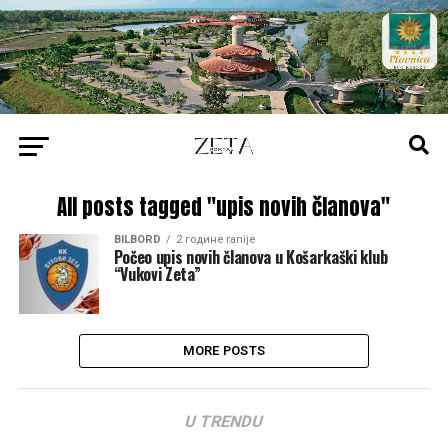
All posts tagged "upis novih članova"
BILBORD
2 године ranije
Počeo upis novih članova u Košarkaški klub
“Vukovi Zeta”
MORE POSTS
U TRENDU