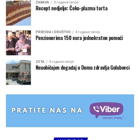
ZABAVA
3 године ranije
Recept nedjelje: Čoko-plazma torta
PRIRODA I DRUŠTVO
4 године ranije
Penzionerima 150 eura jednokratne pomoći
ZETA
4 године ranije
Neuobičajen događaj u Domu zdravlja Golubovci