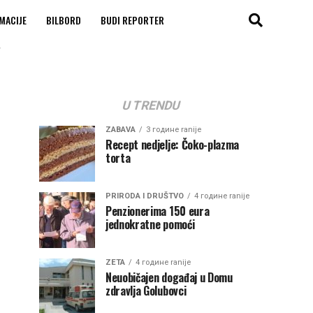
MACIJE
BILBORD
BUDI REPORTER
"
U TRENDU
ZABAVA
3 године ranije
Recept nedjelje: Čoko-plazma
torta
PRIRODA I DRUŠTVO
4 године ranije
Penzionerima 150 eura
jednokratne pomoći
ZETA
4 године ranije
Neuobičajen događaj u Domu
zdravlja Golubovci