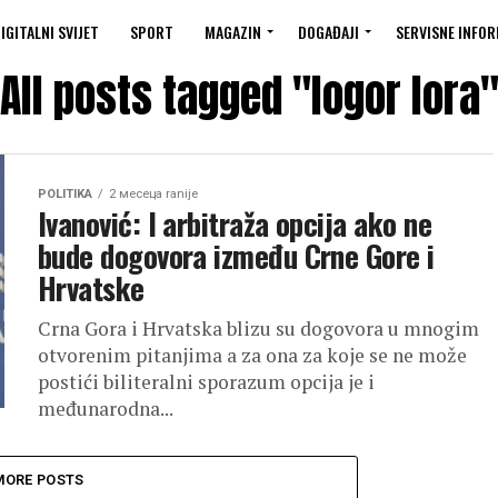
IGITALNI SVIJET
SPORT
MAGAZIN
DOGAĐAJI
SERVISNE INFOR
All posts tagged "logor lora
POLITIKA
2 месеца ranije
Ivanović: I arbitraža opcija ako ne
bude dogovora između Crne Gore i
Hrvatske
Crna Gora i Hrvatska blizu su dogovora u mnogim
otvorenim pitanjima a za ona za koje se ne može
postići biliteralni sporazum opcija je i
međunarodna...
MORE POSTS