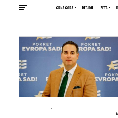
CRNA GORA
REGION
ZETA
D