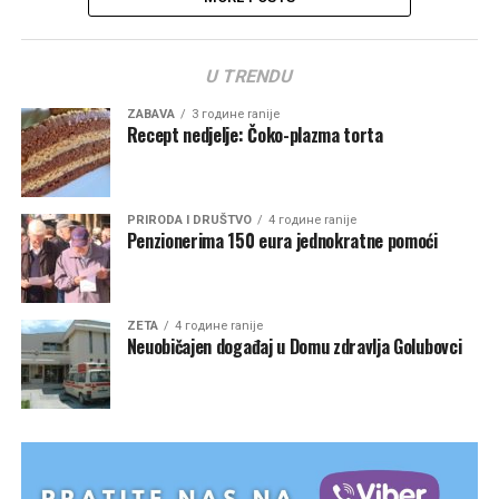
U TRENDU
ZABAVA
3 године ranije
Recept nedjelje: Čoko-plazma torta
PRIRODA I DRUŠTVO
4 године ranije
Penzionerima 150 eura jednokratne pomoći
ZETA
4 године ranije
Neuobičajen događaj u Domu zdravlja Golubovci