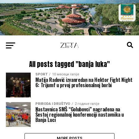
All posts tagged "banja luka"
SPORT
10 месеци ranije
Matija Radović izvanredan na Hektor Fight Night
6: Trijumf u prvoj profesionalnoj borbi
PRIRODA I DRUŠTVO
2 године ranije
Nastavnica SMŠ “Golubovci” nagrađena na
Šestoj regionalnoj konferenciji nastavnika u
Banja Luci
MORE POSTS