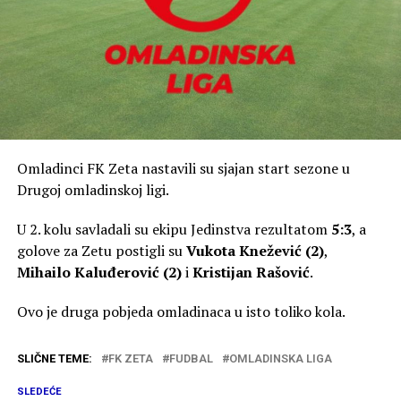
Omladinci FK Zeta nastavili su sjajan start sezone u
Drugoj omladinskoj ligi.
U 2. kolu savladali su ekipu Jedinstva rezultatom
5:3
, a
golove za Zetu postigli su
Vukota Knežević (2)
,
Mihailo Kaluđerović (2)
i
Kristijan Rašović
.
Ovo je druga pobjeda omladinaca u isto toliko kola.
SLIČNE TEME:
FK ZETA
FUDBAL
OMLADINSKA LIGA
SLEDEĆE