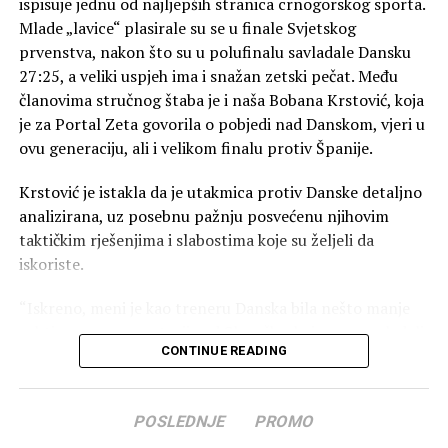
ispisuje jednu od najljepših stranica crnogorskog sporta.
Mlade „lavice“ plasirale su se u finale Svjetskog
prvenstva, nakon što su u polufinalu savladale Dansku
27:25, a veliki uspjeh ima i snažan zetski pečat. Među
članovima stručnog štaba je i naša Bobana Krstović, koja
je za Portal Zeta govorila o pobjedi nad Danskom, vjeri u
ovu generaciju, ali i velikom finalu protiv Španije.
Krstović je istakla da je utakmica protiv Danske detaljno
analizirana, uz posebnu pažnju posvećenu njihovim
taktičkim rješenjima i slabostima koje su željeli da
iskoriste.
“Iskreno, meni je kao treneru Danska bila nešto manje
zahtjevna reprezentacija od Slovačke, koju smo savladali
CONTINUE READING
u borbi za polufinale. Prije svega, Danska nije ekipa koja
igra brzi centar i koja se tako brzo vraća u odbranu, što
nam je otvorilo određene mogućnosti koje smo željeli
POSLEDNJE
PROMO
iskoristiti. Pripremili smo se za sve njihove slabosti i