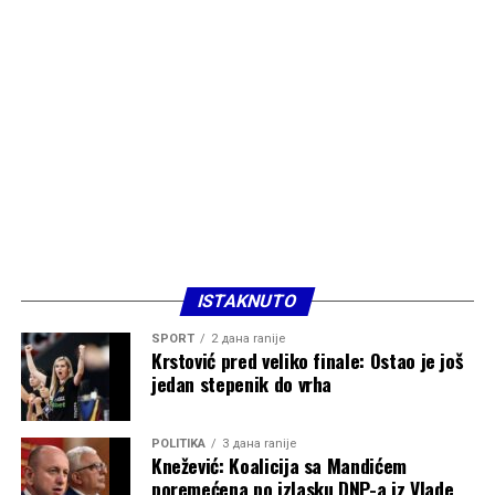
ISTAKNUTO
SPORT
2 дана ranije
Krstović pred veliko finale: Ostao je još
jedan stepenik do vrha
POLITIKA
3 дана ranije
Knežević: Koalicija sa Mandićem
poremećena po izlasku DNP-a iz Vlade