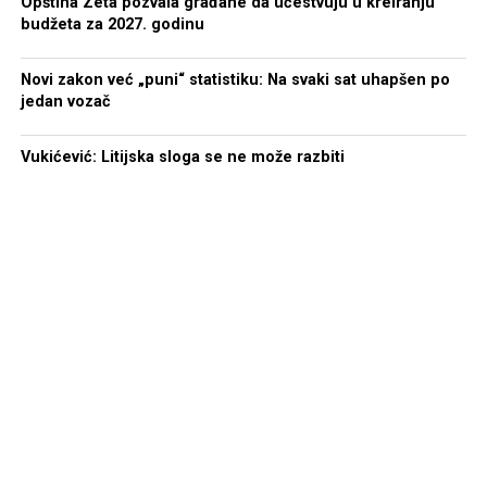
Opština Zeta pozvala građane da učestvuju u kreiranju
budžeta za 2027. godinu
Krstović je uputila riječi podrške i optimizma za
utakmicu odluke koja je pred njima.
Novi zakon već „puni“ statistiku: Na svaki sat uhapšen po
jedan vozač
“Za kraj, djevojkama bih poručila ono što nas prati od
samog početka – „Uspjećemo.“ To nije samo naš slogan,
Vukićević: Litijska sloga se ne može razbiti
već način na koji smo radili sve ove godine, ali i
razmišljali i vjerovali jedni u druge tokom cijelog
prvenstva. Prvo moramo biti mi, zajedno, kao ekipa, kao
jedno, i onda možemo odgovoriti svakom protivniku”,
poručila je Krstović.
Ona navodi da je pred jednom od najtalentovnijih
generacija rukometašica Crne Gore utakmica u koju
treba ući hrabro, ponosno i bez straha. Takođe, navodi
da ne smiju zaboraviti da uživaju u trenutku, te da
moraju biti svjesni prilike koju imaju.
“Ne dolazi se svaki dan do finala Svjetskog prvenstva i