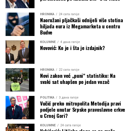
HRONIKA
24 сата ranije
Naoružani pljačkaši odnijeli više stotina
hiljada eura iz Megamarketa u centru
Budve
KOLUMNE
4 дана ranije
Novović: Ko je i šta je izdajnik?
HRONIKA
22 сата ranije
Novi zakon već „puni“ statistiku: Na
svaki sat uhapšen po jedan vozač
POLITIKA
3 дана ranije
Vučić preko mitropolita Metodija pravi
podjele unutar Srpske pravoslavne crkve
u Crnoj Gori?
KOLUMNE
24 сата ranije
Vukićević: Litijska sloga se ne može