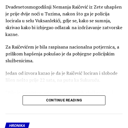
Dvadesetosmogodišnji Nemanja Raičević iz Zete uhapšen
je prije dvije noći u Tuzima, nakon što ga je policija
locirala u selu Vuksanlekići, gdje se, kako se sumnja,
skrivao kako bi izbjegao odlazak na izdržavanje zatvorske
kazne.
Za Raičevićem je bila raspisana nacionalna potjernica, a
prilikom hapšenja pokušao je da pobjegne policijskim
službenicima.
Jedan od izvora kazao je da je Raičević lociran i slobode
lišen nešto prije 22 sata, na putu ka Sukuruću.
“Bilo je primjetno prisustvo policijskih službenika – i
uniformisanih, koji su kontrolisali svako vozilo, ali i
CONTINUE READING
službenika kriminalističke policije u civilu. Nešto prije 22
sata, Raičević je uhapšen u selu Vuksanlekići, na putu za
Sukurć”, kazao je taj sagovornik.
HRONIKA