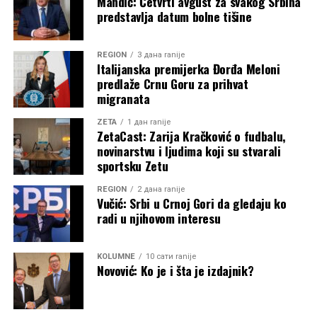
Mandić: Četvrti avgust za svakog Srbina
predstavlja datum bolne tišine
REGION
3 дана ranije
Italijanska premijerka Đorđa Meloni
predlaže Crnu Goru za prihvat
migranata
ZETA
1 дан ranije
ZetaCast: Zarija Kračković o fudbalu,
novinarstvu i ljudima koji su stvarali
sportsku Zetu
REGION
2 дана ranije
Vučić: Srbi u Crnoj Gori da gledaju ko
radi u njihovom interesu
KOLUMNE
10 сати ranije
Novović: Ko je i šta je izdajnik?