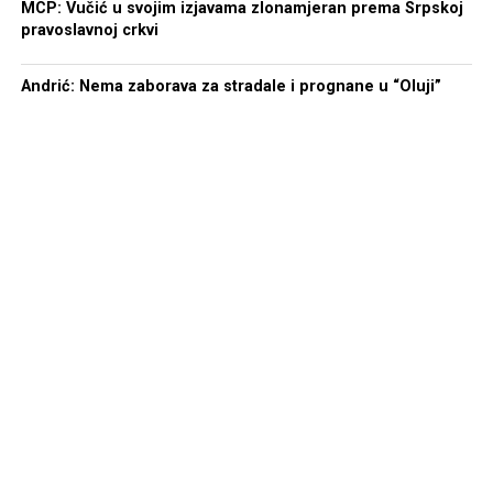
postoji organizovana kriminalna grupa koja neće biti na
MCP: Vučić u svojim izjavama zlonamjeran prema Srpskoj
pravoslavnoj crkvi
udaru organa za sprovođenje zakona“, zaključio je
Šćepanović.
Andrić: Nema zaborava za stradale i prognane u “Oluji”