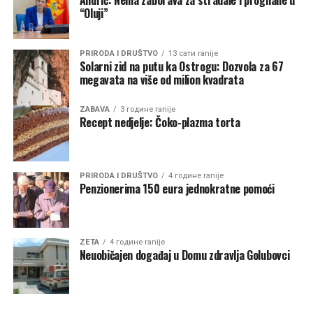
Crnu Goru za prihvat
“Oluji”
migranata
PRIRODA I DRUŠTVO
13 сати ranije
Solarni zid na putu ka Ostrogu: Dozvola za 67
megavata na više od milion kvadrata
On je rekao da Crna Gora ostaje pouzdan partner EU u
zaštiti zajedničkih granica, kao i upravljanjem
ZABAVA
3 године ranije
migratornih kretanja.
Recept nedjelje: Čoko-plazma torta
“Međutim, svaka odluka koja se tiče naše države biće
donijeta odgovorno, transparentno i isključivo u skladu
PRIRODA I DRUŠTVO
4 године ranije
sa interesima građana Crne Gore”, poručio je Spajić.
Penzionerima 150 eura jednokratne pomoći
ZETA
4 године ranije
Neuobičajen događaj u Domu zdravlja Golubovci