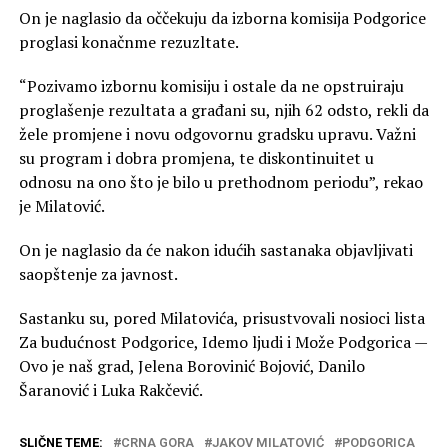
On je naglasio da oččekuju da izborna komisija Podgorice
proglasi konačnme rezuzltate.
“Pozivamo izbornu komisiju i ostale da ne opstruiraju
proglašenje rezultata a građani su, njih 62 odsto, rekli da
žele promjene i novu odgovornu gradsku upravu. Važni
su program i dobra promjena, te diskontinuitet u
odnosu na ono što je bilo u prethodnom periodu”, rekao
je Milatović.
On je naglasio da će nakon idućih sastanaka objavljivati
saopštenje za javnost.
Sastanku su, pored Milatovića, prisustvovali nosioci lista
Za budućnost Podgorice, Idemo ljudi i Može Podgorica —
Ovo je naš grad, Jelena Borovinić Bojović, Danilo
Šaranović i Luka Rakčević.
SLIČNE TEME:
CRNA GORA
JAKOV MILATOVIĆ
PODGORICA