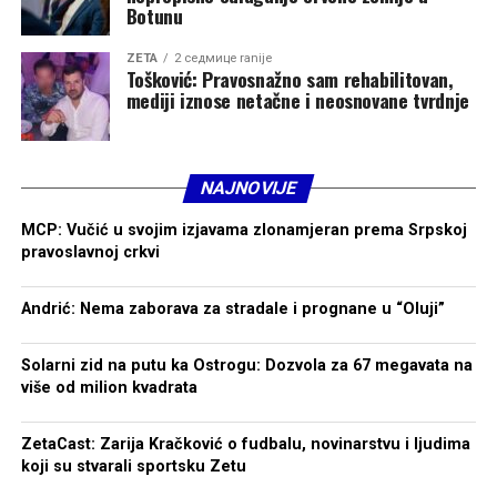
Botunu
ZETA
2 седмице ranije
Tošković: Pravosnažno sam rehabilitovan,
mediji iznose netačne i neosnovane tvrdnje
NAJNOVIJE
MCP: Vučić u svojim izjavama zlonamjeran prema Srpskoj
pravoslavnoj crkvi
Andrić: Nema zaborava za stradale i prognane u “Oluji”
Solarni zid na putu ka Ostrogu: Dozvola za 67 megavata na
više od milion kvadrata
ZetaCast: Zarija Kračković o fudbalu, novinarstvu i ljudima
koji su stvarali sportsku Zetu