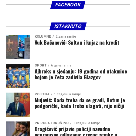
FACEBOOK
ISTAKNUTO
KOLUMNE
2 дана ranije
Vuk Bačanović: Sultan i knjaz na kredit
SPORT
6 дана ranije
Ajbroks u sjećanju: 19 godina od utakmice
kojom je Zeta zadivila Glazgov
POLITIKA
1 седмица ranije
Mujović: Kada treba da se gradi, Botun je
podgorički, kada treba ulagati, nije ničiji
PRIRODA I DRUŠTVO
1 седмица ranije
Dragićević prijavio policiji navodno
nepropisno odlaganje crvene zemlje u