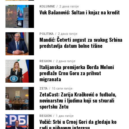
KOLUMNE
2 дана ranije
Vuk Bačanović: Sultan i knjaz na kredit
POLITIKA
2 дана ranije
Mandić: Četvrti avgust za svakog Srbina
predstavlja datum bolne tišine
REGION
2 дана ranije
Italijanska premijerka Đorđa Meloni
predlaže Crnu Goru za prihvat
migranata
ZETA
15 сати ranije
ZetaCast: Zarija Kračković o fudbalu,
novinarstvu i ljudima koji su stvarali
sportsku Zetu
REGION
1 дан ranije
Vučić: Srbi u Crnoj Gori da gledaju ko
radi u njihovom interesu