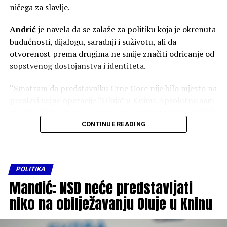
ničega za slavlje.
Andrić
je navela da se zalaže za politiku koja je okrenuta
budućnosti, dijalogu, saradnji i suživotu, ali da
otvorenost prema drugima ne smije značiti odricanje od
sopstvenog dostojanstva i identiteta.
“Smatram da predstavniku Crne Gore nije bilo mjesto na
proslavi vojne operacije “Oluja” u Kninu. Apsolutno sam
protiv odluke Ervina Ibrahimovića i Ministarstva vanjskih
poslova da pošalje predstavnika na proslavu”, kazala je
CONTINUE READING
Andrić.
Prema njenim riječima, Hrvatska ima pravo da gradi
POLITIKA
sopstvenu politiku sjećanja, ali Crna Gora nema obavezu
Mandić: NSD neće predstavljati
da učestvuje u obilježavanju događaja koji je za desetine
hiljada ljudi značio smrt, progon, gubitak doma i trajno
niko na obilježavanju Oluje u Kninu
raseljavanje.