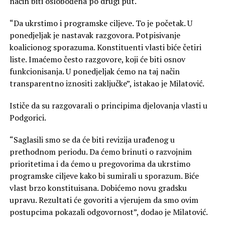
način biti oslobođena po drugi put.
“Da ukrstimo i programske ciljeve. To je početak. U
ponedjeljak je nastavak razgovora. Potpisivanje
koalicionog sporazuma. Konstituenti vlasti biće četiri
liste. Imaćemo često razgovore, koji će biti osnov
funkcionisanja. U ponedjeljak ćemo na taj način
transparentno iznositi zaključke”, istakao je Milatović.
Ističe da su razgovarali o principima djelovanja vlasti u
Podgorici.
“Saglasili smo se da će biti revizija urađenog u
prethodnom periodu. Da ćemo brinuti o razvojnim
prioritetima i da ćemo u pregovorima da ukrstimo
programske ciljeve kako bi sumirali u sporazum. Biće
vlast brzo konstituisana. Dobićemo novu gradsku
upravu. Rezultati će govoriti a vjerujem da smo ovim
postupcima pokazali odgovornost”, dodao je Milatović.