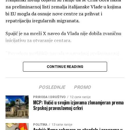
na preliminarnoj listi zemalja italijanske Vlade u kojima
bi EU mogla da osnuje nove centre za prihvat i
repatrijaciju iregularnih migranata.
Spajić je na mreži X naveo da Vlada nije dobila zvaničnu
inicijativu za otvaranje centara.
“Povodom medijskih navoda o navodnoj preliminarnoj
listi zemalja u kojima bi EU mogla da uspostavi centre za
prihvat i repatrijaciju iregularnih migranata iz zemalja
CONTINUE READING
EU, želim jasno da saopštim da Crna Gora nije vodila
pregovore o uspostavljanju takvih centara na svojoj
POSLEDNJE
PROMO
teritoriji, kao i da Vlada nije dobila zvaničnu inicijativu za
njihovo otvaranje – a kad bude ta inicijativa na stolu –
PRIRODA I DRUŠTVO
12 сати ranije
naš odgovor će biti negativan”, kazao je Spajić.
MCP: Vučić u svojim izjavama zlonamjeran prema
Srpskoj pravoslavnoj crkvi
Italijanska premijerka
Đorđa Meloni predlaže
POLITIKA
13 сати ranije
Andrić: Nema zaborava za stradale i prognane u