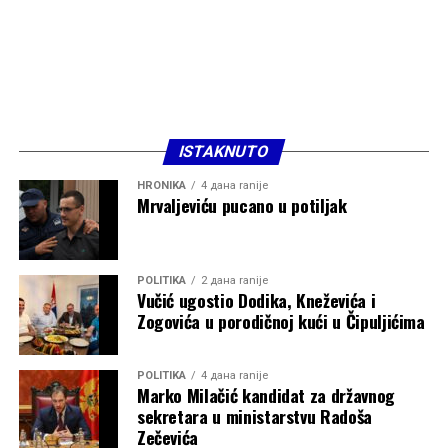
ISTAKNUTO
HRONIKA
4 дана ranije
Mrvaljeviću pucano u potiljak
POLITIKA
2 дана ranije
Vučić ugostio Dodika, Kneževića i
Zogovića u porodičnoj kući u Čipuljićima
POLITIKA
4 дана ranije
Marko Milačić kandidat za državnog
sekretara u ministarstvu Radoša
Zečevića