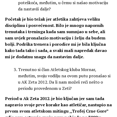
poteškoća, međutim, u čemu si našao motivaciju
da nastaviš dalje?
Početak je bio težak jer atletika zahtjeva veliku
disciplinu i posvećenost. Bilo je mnogo napornih
trenutaka i treninga kada sam sumnjao u sebe, ali
sam uvjek pronalazio motivaciju i želju da budem
bolji. Podrška trenera i porodice mi je bila ključna
kako tada tako i sada, a svaki mali napredak davao
mi je dodatnu snagu da nastavim dalje.
Trenutno si član Atletskog kluba Mornar,
međutim, svoju vodilju na ovom putu pronašao si
u AK Zeta 2012. Da li nam možeš reći nešto o
periodu provedenom u Zeti?
Period u Ak Zeta 2012. je bio ključan jer sam tada
napravio svoje prve korake kao atletičar, nastupio na
prvom svom atletskom mitingu ,,Trofej Crne Gore”