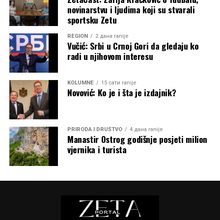
novinarstvu i ljudima koji su stvarali
sportsku Zetu
REGION
2 дана ranije
Vučić: Srbi u Crnoj Gori da gledaju ko
radi u njihovom interesu
KOLUMNE
15 сати ranije
Novović: Ko je i šta je izdajnik?
PRIRODA I DRUŠTVO
4 дана ranije
Manastir Ostrog godišnje posjeti milion
vjernika i turista