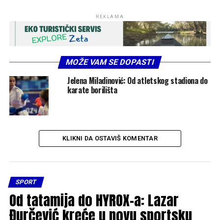
REKLAMA
MOŽE VAM SE DOPASTI
Jelena Miladinović: Od atletskog stadiona do
karate borilišta
KLIKNI DA OSTAVIŠ KOMENTAR
SPORT
Od tatamija do HYROX-a: Lazar
Đurčević kreće u novu sportsku