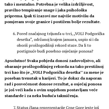
tako i mentalno. Potrebna je velika izdržljivost,
pravilno tempiranje snage i jaka psihološka
priprema. Ipak ti izazovi me najviše motivišu da
pomjeram svoje granice i postižem bolje rezultate.
Pored značajnog trijumfa u trci, „VOLI Podgorička
desetka“, održanoj krajem januara, uspio si i da
oboriš prošlogodišnji rekord staze. Da li to
postignuće budi posebno osjećanje ponosa?
Apsolutno! Svaka pobjeda donosi zadovoljstvo, ali
obaranje prošlogodišnjeg rekorda na tako prestižnoj
trci kao što je ,,VOLI Podgorička desetka’’ za mene je
poseban trenutak u karijeri. To je dokaz da naporan
rad i posvećenost donose rezultat, a osjećaj ponosa
je još veći kada s ovim uspjehom postavljam veće
standarde i za neka buduća takmičenja.
Status člana reprezentacije Crne Gore jeste još