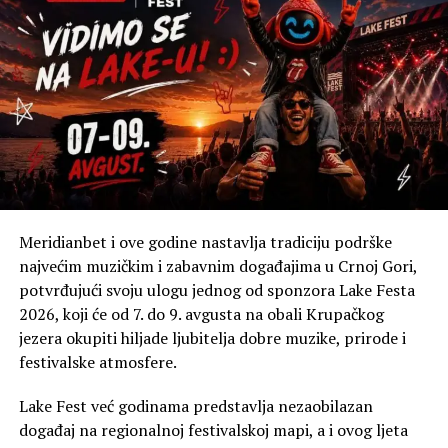
Za sada sebe vidim u HYROX-u, naravno ukoliko budem
mogao da uskladim obaveze i nastavim na pravi način.
Plan je da se prijavim na nekoliko takmičenja sa svojom
HYROX partnerkom Dijanom i da zajedno pokušamo da
ostvarimo plasman na Svjetskom prvenstvu.
Koliko ti je bilo važno da, i nakon završetka karate
karijere, ostaneš aktivan i pronađeš novu sportsku
motivaciju?
Meridianbet i ove godine nastavlja tradiciju podrške
Poslije svih dešavanja u posljednjoj sezoni, u kojoj sam
najvećim muzičkim i zabavnim događajima u Crnoj Gori,
ostvario najbolji rezultat u karijeri, prošao sam kroz
potvrđujući svoju ulogu jednog od sponzora Lake Festa
težak mentalni period. Nisam želio da sav trud, iskustvo i
2026, koji će od 7. do 9. avgusta na obali Krupačkog
forma koju sam godinama gradio jednostavno nestanu.
jezera okupiti hiljade ljubitelja dobre muzike, prirode i
Osjećao sam da sam i dalje fizički i psihički spreman za
festivalske atmosfere.
novi izazov, a ideja za HYROX je došla kao prava prilika
da nastavim da se dokazujem i pokažem u najboljem
Lake Fest već godinama predstavlja nezaobilazan
mogućem svjetlu.
događaj na regionalnoj festivalskoj mapi, a i ovog ljeta