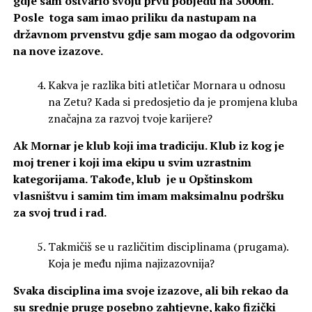
gdje sam ostvario svoju prvu pobjedu na 3000m.
Posle toga sam imao priliku da nastupam na
državnom prvenstvu gdje sam mogao da odgovorim
na nove izazove.
Kakva je razlika biti atletičar Mornara u odnosu
na Zetu? Kada si predosjetio da je promjena kluba
značajna za razvoj tvoje karijere?
Ak Mornar je klub koji ima tradiciju. Klub iz kog je
moj trener i koji ima ekipu u svim uzrastnim
kategorijama. Takođe, klub je u Opštinskom
vlasništvu i samim tim imam maksimalnu podršku
za svoj trud i rad.
Takmičiš se u različitim disciplinama (prugama).
Koja je među njima najizazovnija?
Svaka disciplina ima svoje izazove, ali bih rekao da
su srednje pruge posebno zahtjevne, kako fizički