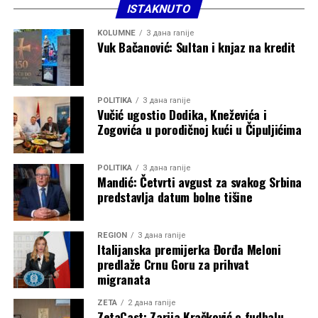
ISTAKNUTO
KOLUMNE
3 дана ranije
Vuk Bačanović: Sultan i knjaz na kredit
POLITIKA
3 дана ranije
Vučić ugostio Dodika, Kneževića i
Zogovića u porodičnoj kući u Čipuljićima
POLITIKA
3 дана ranije
Mandić: Četvrti avgust za svakog Srbina
predstavlja datum bolne tišine
REGION
3 дана ranije
Italijanska premijerka Đorđa Meloni
predlaže Crnu Goru za prihvat
migranata
ZETA
2 дана ranije
ZetaCast: Zarija Kračković o fudbalu,