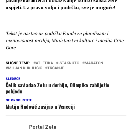
jačanje karaktera i dokazivanje koliko zaista žele
uspjeti. Uz pravu volju i podršku, sve je moguće!
Tekst je nastao uz podršku Fonda za pluralizam i
raznovrsnost medija, Ministarstva kulture i medija Crne
Gore
SLIČNE TEME:
ATLETIKA
ISTAKNUTO
MARATON
MILJAN KUKULIČIĆ
TRČANJE
SLEDEĆE
Čelik savladao Zetu u derbiju, Olimpiko zabilježio
pobjedu
NE PROPUSTITE
Matija Radović zasijao u Veneciji
Portal Zeta