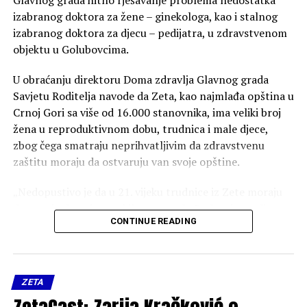
Glavnog grada hitno rješavanje problema nedostatka
izabranog doktora za žene – ginekologa, kao i stalnog
izabranog doktora za djecu – pedijatra, u zdravstvenom
objektu u Golubovcima.
U obraćanju direktoru Doma zdravlja Glavnog grada
Savjetu Roditelja navode da Zeta, kao najmlađa opština u
Crnoj Gori sa više od 16.000 stanovnika, ima veliki broj
žena u reproduktivnom dobu, trudnica i male djece,
zbog čega smatraju neprihvatljivim da zdravstvenu
zaštitu moraju da ostvaruju van svoje opštine.
„Nedopustivo je da u 21. vijeku trudnice iz Zete moraju
da putuju desetinama kilometara do Podgorice radi
CONTINUE READING
osnovnih pregleda, te da majke bolesnu djecu
transportuju u udaljene gradske domove zdravlja“,
navodi se u obraćanju Grupe žena Zete.
ZETA
One tvrde da je ovakvim stanjem ugrožena dostupnost i
kontinuitet zdravstvene zaštite stanovnika Zete.