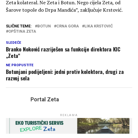
Zeta kolateral. Ne Zeta i Botun. Nego cijela Zeta, od
Šarove topole do Drpa Mandića”, zaključuje Krstović.
SLIČNE TEME:
BOTUN
CRNA GORA
LIKA KRSTOVIĆ
OPŠTINA ZETA
SLEDEĆE
Branko Noković razriješen sa funkcije direktora KIC
„Zeta“
NE PROPUSTITE
Botunjani podijeljeni: jedni protiv kolektora, drugi za
razvoj sela
Portal Zeta
REKLAMA