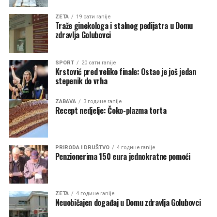
značajnog projekta. Smatrali smo da nije bilo razloga da
čekamo završetak procesa razgraničenja kada su planski
ZETA
19 сати ranije
Traže ginekologa i stalnog pedijatra u Domu
i zakonski uslovi za izgradnju već bili obezbijeđeni”, rekao
zdravlja Golubovci
je Asanović.
Asanović je kazao da su u fazi planiranja analizirane
SPORT
20 сати ranije
Krstović pred veliko finale: Ostao je još jedan
različite mogućnosti.
stepenik do vrha
“U fazi planiranja analizirane su različite mogućnosti,
ZABAVA
3 године ranije
međutim upravo je ova lokacija bila definisana planskom
Recept nedjelje: Čoko-plazma torta
dokumentacijom kao odgovarajuća za ovu namjenu”,
kaže Asanović.
Lokacija na kojoj se gradi Vatrogasni dom je početna
PRIRODA I DRUŠTVO
4 године ranije
Penzionerima 150 eura jednokratne pomoći
tačka teritorije opštine, te recimo u slučaju intervencija
u priobalju jezera mora se proći čitava Zeta.
Vatrogascima će recimo, biti bliže Zelenika nego
Golubovci. Asanović ne smatra da će to predstavljati
ZETA
4 године ranije
Neuobičajen događaj u Domu zdravlja Golubovci
problem u radu vatrogasaca.