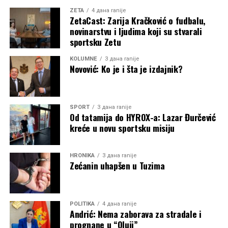
ZETA
4 дана ranije
ZetaCast: Zarija Kračković o fudbalu,
novinarstvu i ljudima koji su stvarali
sportsku Zetu
KOLUMNE
3 дана ranije
Novović: Ko je i šta je izdajnik?
SPORT
3 дана ranije
Od tatamija do HYROX-a: Lazar Đurčević
kreće u novu sportsku misiju
HRONIKA
3 дана ranije
Zećanin uhapšen u Tuzima
POLITIKA
4 дана ranije
Andrić: Nema zaborava za stradale i
prognane u “Oluji”