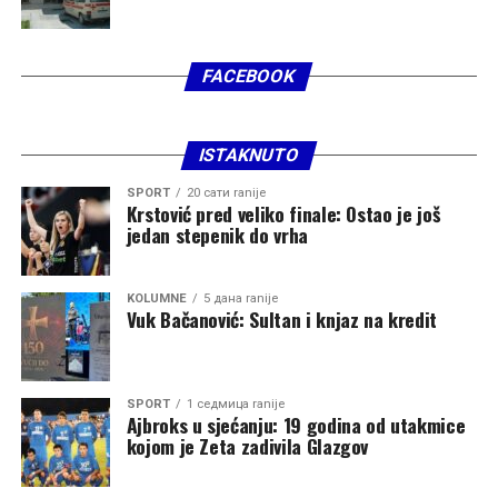
“Ne smatramo da će lokacija predstavljati prepreku za
efikasno djelovanje Službe zaštite i spašavanja. Prilikom
FACEBOOK
planiranja vodilo se računa o saobraćajnoj povezanosti i
mogućnosti brzog izlaska vozila na glavne putne pravce.
Cilj nije da objekat bude u administrativnom centru, već
ISTAKNUTO
na lokaciji sa koje će se moći efikasno pokrivati cijela
teritorija opštine i omogućiti brz odgovor u svim
SPORT
20 сати ranije
Krstović pred veliko finale: Ostao je još
dijelovima Zete”, kazao je Asanović.
jedan stepenik do vrha
KOLUMNE
5 дана ranije
Izvor:
DAN
Vuk Bačanović: Sultan i knjaz na kredit
SPORT
1 седмица ranije
Ajbroks u sjećanju: 19 godina od utakmice
kojom je Zeta zadivila Glazgov