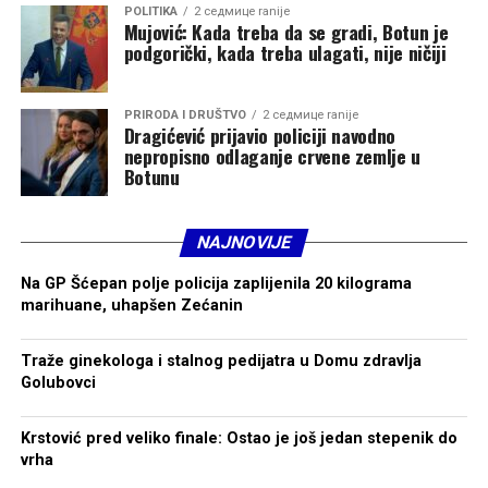
POLITIKA
2 седмице ranije
Mujović: Kada treba da se gradi, Botun je
podgorički, kada treba ulagati, nije ničiji
PRIRODA I DRUŠTVO
2 седмице ranije
Dragićević prijavio policiji navodno
nepropisno odlaganje crvene zemlje u
Botunu
NAJNOVIJE
Na GP Šćepan polje policija zaplijenila 20 kilograma
marihuane, uhapšen Zećanin
Traže ginekologa i stalnog pedijatra u Domu zdravlja
Golubovci
Krstović pred veliko finale: Ostao je još jedan stepenik do
vrha