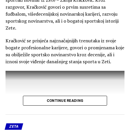
sportski novinar iz Zete – Zarija Kračković. Kroz
drugih područja.
razgovor, Kračković govori o prvim susretima sa
fudbalom, višedecenijskoj novinarskoj karijeri, razvoju
„Razumijemo problem deficita medicinskog kadra, ali
sportskog novinarstva, ali i o bogatoj sportskoj istoriji
smatramo da menadžment Doma zdravlja Glavnog
Zete.
grada ima obavezu da preraspodjelom ljekara obezbijedi
ravnopravan tretman za građane Zete. Mi ne tražimo
Kračković se prisjeća najznačajnijih trenutaka iz svoje
privilegije, već osnovno ljudsko i zakonsko pravo na
bogate profesionalne karijere, govori o promjenama koje
liječenje u našoj opštini“, poručile su.
su obilježile sportsko novinarstvo kroz decenije, ali i
iznosi svoje viđenje današnjeg stanja sporta u Zeti.
Od menadžmenta Doma zdravlja zahtijevaju redovno
ordiniranje ginekologa u ZO Golubovci, uz određivanje
tačnih dana i smjena tokom sedmice, kao i
obezbjeđivanje stalnog pedijatra u punom radnom
kapacitetu za potrebe najmlađih stanovnika Zete. Traže
i pisani odgovor o preduzetim koracima u zakonskom
CONTINUE READING
roku.
Grupa žena Zete najavila je i dalje aktivnosti ukoliko
problem ne bude hitno riješen.
ZETA