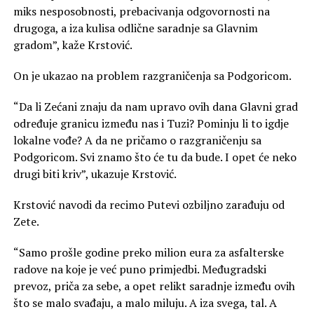
miks nesposobnosti, prebacivanja odgovornosti na
drugoga, a iza kulisa odlične saradnje sa Glavnim
gradom”, kaže Krstović.
On je ukazao na problem razgraničenja sa Podgoricom.
“Da li Zećani znaju da nam upravo ovih dana Glavni grad
određuje granicu između nas i Tuzi? Pominju li to igdje
lokalne vođe? A da ne pričamo o razgraničenju sa
Podgoricom. Svi znamo što će tu da bude. I opet će neko
drugi biti kriv”, ukazuje Krstović.
Krstović navodi da recimo Putevi ozbiljno zarađuju od
Zete.
“Samo prošle godine preko milion eura za asfalterske
radove na koje je već puno primjedbi. Međugradski
prevoz, priča za sebe, a opet relikt saradnje između ovih
što se malo svađaju, a malo miluju. A iza svega, tal. A