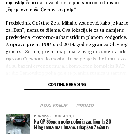
nije isključeno da i ovaj dio nije pod sporom odnosno
„čije je ovo naše Ćemovsko polje“.
Predsjednik Opštine Zeta Mihailo Asanović, kako je kazao
za „Dan“, nema te dileme. Ova lokacija je za tu namjenu
predviđena Prostorno-urbanističkim planom Podgorice.
A upravo prema PUP-u od 2014. godine granica Glavnog
grada sa Zetom, prema mapama iz ovog dokumenta, ide
rijekom Cijevnom do mosta i tu se penje ka Botunu tako
da su bazeni crvenog mulja, i kompletan kompleks KAP-
a i dio Ćemovskog polja gdje se planira stanica u sastavu
Podgorice. Ovo je sadržano u karti o administartivnoj
CONTINUE READING
podjeli i označeno kao opštinska granica između
Podgorice i Zete.
POSLEDNJE
PROMO
“Lokacija nije odabrana slučajno. Ona je već bila
predviđena važećom planskom dokumentacijom,
HRONIKA
16 сати ranije
Na GP Šćepan polje policija zaplijenila 20
odnosno Prostorno-urbanističkim planom, što nam je
kilograma marihuane, uhapšen Zećanin
omogućilo da bez odlaganja pristupimo realizaciji ovog