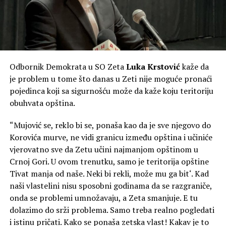
Odbornik Demokrata u SO Zeta
Luka Krstović
kaže da
je problem u tome što danas u Zeti nije moguće pronaći
pojedinca koji sa sigurnošću može da kaže koju teritoriju
obuhvata opština.
“Mujović se, reklo bi se, ponaša kao da je sve njegovo do
Korovića murve, ne vidi granicu između opština i učiniće
vjerovatno sve da Zetu učini najmanjom opštinom u
Crnoj Gori. U ovom trenutku, samo je teritorija opštine
Tivat manja od naše. Neki bi rekli, može mu ga bit‘. Kad
naši vlastelini nisu sposobni godinama da se razgraniče,
onda se problemi umnožavaju, a Zeta smanjuje. E tu
dolazimo do srži problema. Samo treba realno pogledati
i istinu pričati. Kako se ponaša zetska vlast! Kakav je to