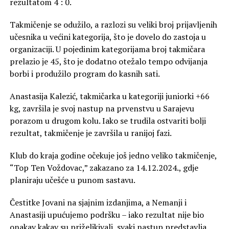
rezultatom 4 : 0.
Takmičenje se odužilo, a razlozi su veliki broj prijavljenih
učesnika u većini kategorija, što je dovelo do zastoja u
organizaciji. U pojedinim kategorijama broj takmičara
prelazio je 45, što je dodatno otežalo tempo odvijanja
borbi i produžilo program do kasnih sati.
Anastasija Kalezić, takmičarka u kategoriji juniorki +66
kg, završila je svoj nastup na prvenstvu u Sarajevu
porazom u drugom kolu. Iako se trudila ostvariti bolji
rezultat, takmičenje je završila u ranijoj fazi.
Klub do kraja godine očekuje još jedno veliko takmičenje,
“Top Ten Voždovac,” zakazano za 14.12.2024., gdje
planiraju učešće u punom sastavu.
Čestitke Jovani na sjajnim izdanjima, a Nemanji i
Anastasiji upućujemo podršku – iako rezultat nije bio
onakav kakav su priželjkivali, svaki nastup predstavlja