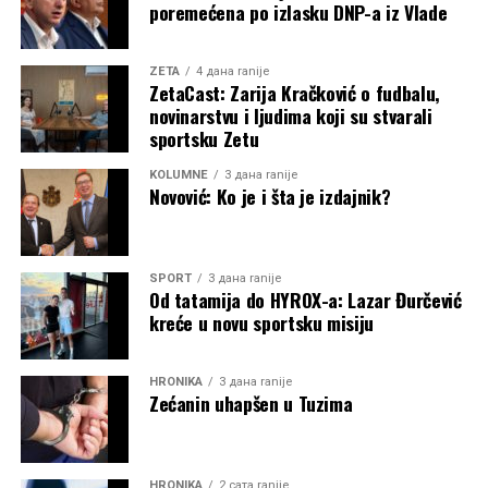
poremećena po izlasku DNP-a iz Vlade
ZETA
4 дана ranije
ZetaCast: Zarija Kračković o fudbalu,
novinarstvu i ljudima koji su stvarali
sportsku Zetu
KOLUMNE
3 дана ranije
Novović: Ko je i šta je izdajnik?
SPORT
3 дана ranije
Od tatamija do HYROX-a: Lazar Đurčević
kreće u novu sportsku misiju
HRONIKA
3 дана ranije
Zećanin uhapšen u Tuzima
HRONIKA
2 сата ranije