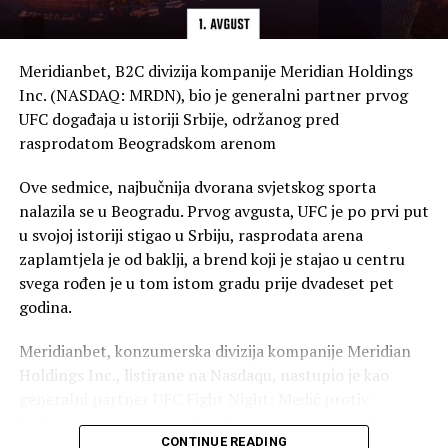
“Mi smo zaista mnogo vjerovali… Kao treneri sa
iskustvom, možete osjetiti i prepoznati koliko je neka
reprezentacija zaista zahtjevna i koliko vam određeni
Meridianbet, B2C divizija kompanije Meridian Holdings
protivnik igrački odgovara. Mi smo vjerovali u ono što
Inc. (NASDAQ: MRDN), bio je generalni partner prvog
radimo, vjerovali smo u naš sistem rada, ali prije svega
UFC događaja u istoriji Srbije, održanog pred
vjerovali smo u naše djevojke. One su tokom cijelog
rasprodatom Beogradskom arenom
turnira maksimalno ispoštovale sve što smo od njih
tražili i zbog toga im zaista pripadaju najveće zasluge”,
Ove sedmice, najbučnija dvorana svjetskog sporta
dodaje ona.
nalazila se u Beogradu. Prvog avgusta, UFC je po prvi put
u svojoj istoriji stigao u Srbiju, rasprodata arena
Krstović nije krila emocije zbog plasmana u finale,
zaplamtjela je od baklji, a brend koji je stajao u centru
istakavši da je to ostvarenje sna za svakog trenera.
svega rođen je u tom istom gradu prije dvadeset pet
godina.
“Ponosni smo, presrećni i svjesni veličine onoga što smo
napravili. Ali, isto tako, svjesni smo zašto smo došli ovdje
Meridianbet, konzumerska divizija kompanije Meridian
i šta je naš krajnji cilj. Napravili smo još jedan veliki
Holdings Inc., listirane na Nasdaqu, nastupio je kao
korak, ali ostao je još jedan stepenik do samog vrha. Uz
generalni partner UFC Fight Night: Medić protiv
Božiju pomoć, vjerujem da možemo napraviti i taj
Rodrigeza. Savršena je slika da kompanija koja je 2001.
posljednji korak”, poručila je ona.
CONTINUE READING
godine krenula iz Beograda, a danas se trguje na