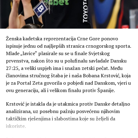
Ženska kadetska reprezentacija Crne Gore ponovo
ispisuje jednu od najljepših stranica crnogorskog sporta.
Mlade „lavice“ plasirale su se u finale Svjetskog
prvenstva, nakon što su u polufinalu savladale Dansku
27:25, a veliki uspjeh ima i snažan zetski pečat. Među
članovima stručnog štaba je i naša Bobana Krstović, koja
je za Portal Zeta govorila o pobjedi nad Danskom, vjeri u
ovu generaciju, ali i velikom finalu protiv Španije.
Krstović je istakla da je utakmica protiv Danske detaljno
analizirana, uz posebnu pažnju posvećenu njihovim
taktičkim rješenjima i slabostima koje su željeli da
iskoriste.