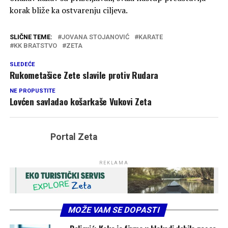
korak bliže ka ostvarenju ciljeva.
SLIČNE TEME:
JOVANA STOJANOVIĆ
KARATE
KK BRATSTVO
ZETA
SLEDEĆE
Rukometašice Zete slavile protiv Rudara
NE PROPUSTITE
Lovćen savladao košarkaše Vukovi Zeta
Portal Zeta
REKLAMA
MOŽE VAM SE DOPASTI