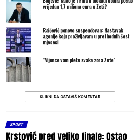
Boljević: Kako je firma u blokadi dobila posao
vrijedan 1,7 miliona eura u Zeti?
Raičević ponovo suspendovan: Nastavak
agonije koju proživljavam u prethodnih šest
mjeseci
“Vijence vam plete svaka zora Zete”
KLIKNI DA OSTAVIŠ KOMENTAR
SPORT
Krstović pred veliko finale: Ostao