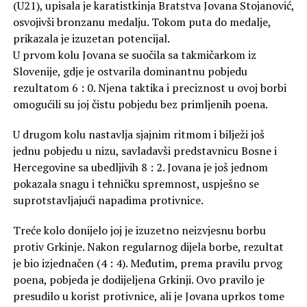
(U21), upisala je karatistkinja Bratstva Jovana Stojanović,
osvojivši bronzanu medalju. Tokom puta do medalje,
prikazala je izuzetan potencijal.
U prvom kolu Jovana se suočila sa takmičarkom iz
Slovenije, gdje je ostvarila dominantnu pobjedu
rezultatom 6 : 0. Njena taktika i preciznost u ovoj borbi
omogućili su joj čistu pobjedu bez primljenih poena.
U drugom kolu nastavlja sjajnim ritmom i bilježi još
jednu pobjedu u nizu, savladavši predstavnicu Bosne i
Hercegovine sa ubedljivih 8 : 2. Jovana je još jednom
pokazala snagu i tehničku spremnost, uspješno se
suprotstavljajući napadima protivnice.
Treće kolo donijelo joj je izuzetno neizvjesnu borbu
protiv Grkinje. Nakon regularnog dijela borbe, rezultat
je bio izjednačen (4 : 4). Međutim, prema pravilu prvog
poena, pobjeda je dodijeljena Grkinji. Ovo pravilo je
presudilo u korist protivnice, ali je Jovana uprkos tome