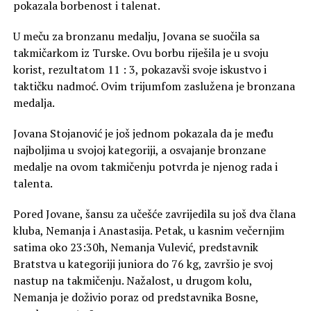
pokazala borbenost i talenat.
U meču za bronzanu medalju, Jovana se suočila sa
takmičarkom iz Turske. Ovu borbu riješila je u svoju
korist, rezultatom 11 : 3, pokazavši svoje iskustvo i
taktičku nadmoć. Ovim trijumfom zaslužena je bronzana
medalja.
Jovana Stojanović je još jednom pokazala da je među
najboljima u svojoj kategoriji, a osvajanje bronzane
medalje na ovom takmičenju potvrda je njenog rada i
talenta.
Pored Jovane, šansu za učešće zavrijedila su još dva člana
kluba, Nemanja i Anastasija. Petak, u kasnim večernjim
satima oko 23:30h, Nemanja Vulević, predstavnik
Bratstva u kategoriji juniora do 76 kg, završio je svoj
nastup na takmičenju. Nažalost, u drugom kolu,
Nemanja je doživio poraz od predstavnika Bosne,