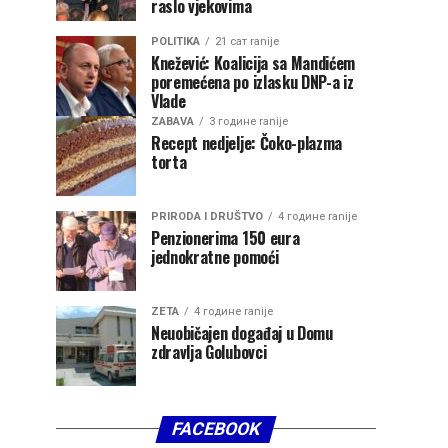
raslo vjekovima
POLITIKA
21 сат ranije
Knežević: Koalicija sa Mandićem
poremećena po izlasku DNP-a iz
Vlade
ZABAVA
3 године ranije
Recept nedjelje: Čoko-plazma
torta
PRIRODA I DRUŠTVO
4 године ranije
Penzionerima 150 eura
jednokratne pomoći
ZETA
4 године ranije
Neuobičajen događaj u Domu
zdravlja Golubovci
FACEBOOK