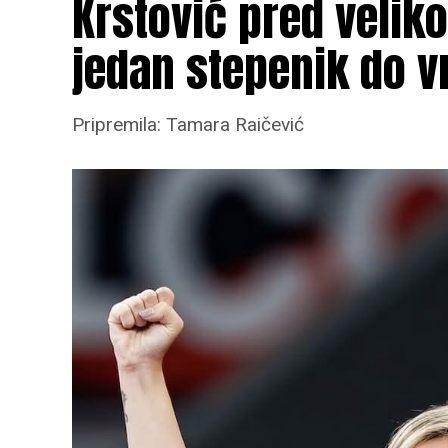
Krstović pred veliko 
jedan stepenik do v
Pripremila: Tamara Raičević