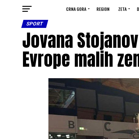
CRNA GORA
REGION
ZETA
D
SPORT
Jovana Stojanov
Evrope malih ze