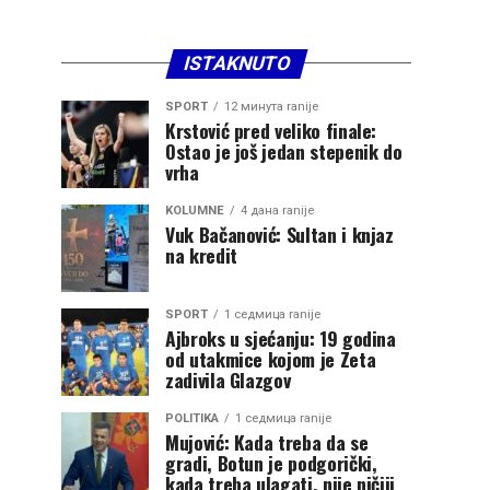
ISTAKNUTO
SPORT
12 минута ranije
Krstović pred veliko finale:
Ostao je još jedan stepenik do
vrha
KOLUMNE
4 дана ranije
Vuk Bačanović: Sultan i knjaz
na kredit
SPORT
1 седмица ranije
Ajbroks u sjećanju: 19 godina
od utakmice kojom je Zeta
zadivila Glazgov
POLITIKA
1 седмица ranije
Mujović: Kada treba da se
gradi, Botun je podgorički,
kada treba ulagati, nije ničiji