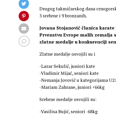
Drugog takmičarskog dana crnogorski k
3 srebrne i 9 bronzanih.
Jovana Stojanović članica karate 
Prvenstvu Evrope malih zemalja sa
zlatne medalje u konkurenciji sen
Zlatne medalje osvojili su i
-Lazar Sekulić, juniori kate
-Vladimir Mijać, seniori kate
-Nemanja Jovović u kategorijama U21
-Mariam Zahrane, juniori +66kg
Srebrne medalje osvojili su:
-Vasilisa Bujić, seniori -68kg