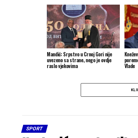
Mandić: Srpstvo u Crnoj Gori nije
Knežev
uvezeno sa strane, nego je ovdje
poreme
raslo vjekovima
Vlade
KLI
SPORT