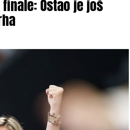
finale: Ostao je još
rha