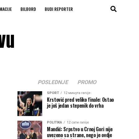
MACIJE
BILBORD
BUDI REPORTER
vu
POSLEDNJE
PROMO
SPORT
12 минута ranije
Krstović pred veliko finale: Ostao
je još jedan stepenik do vrha
POLITIKA
12 сати ranije
Mandić: Srpstvo u Crnoj Gori nije
uvezeno sa strane, nego je ovdje