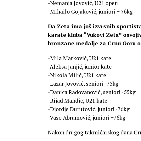
-Nemanja Jovović, U21 open
-Mihailo Gojaković, juniori + 76kg
Da Zeta ima još izvrsnih sportist
karate kluba “Vukovi Zeta” osvoji
bronzane medalje za Crnu Goru osv
-Mila Marković, U21 kate
-Aleksa Janjić, junior kate
-Nikola Milić, U21 kate
-Lazar Jovović, seniori -75kg
-Danica Radovanović, seniori -55kg
-Rijad Mandic, U21 kate
-Djordje Durutović, juniori -76kg
-Vaso Abramović, juniori +76kg
Nakon drugog takmičarskog dana Crn