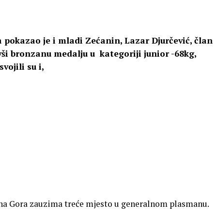
a pokazao je i mladi Zećanin, Lazar Djurčević, član
vši bronzanu medalju u kategoriji junior -68kg,
ojili su i,
a Gora zauzima treće mjesto u generalnom plasmanu.