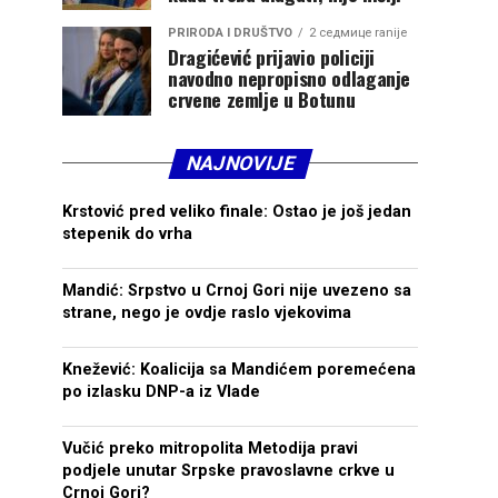
PRIRODA I DRUŠTVO
2 седмице ranije
Dragićević prijavio policiji
navodno nepropisno odlaganje
crvene zemlje u Botunu
NAJNOVIJE
Krstović pred veliko finale: Ostao je još jedan
stepenik do vrha
Mandić: Srpstvo u Crnoj Gori nije uvezeno sa
strane, nego je ovdje raslo vjekovima
Knežević: Koalicija sa Mandićem poremećena
po izlasku DNP-a iz Vlade
Vučić preko mitropolita Metodija pravi
podjele unutar Srpske pravoslavne crkve u
Crnoj Gori?