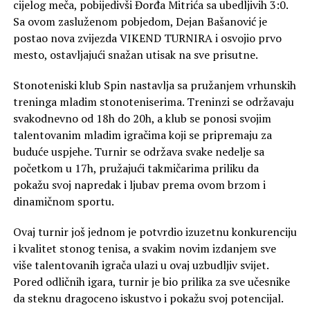
cijelog meča, pobijedivši Đorđa Mitrića sa ubedljivih 3:0.
Sa ovom zasluženom pobjedom, Dejan Bašanović je
postao nova zvijezda VIKEND TURNIRA i osvojio prvo
mesto, ostavljajući snažan utisak na sve prisutne.
Stonoteniski klub Spin nastavlja sa pružanjem vrhunskih
treninga mladim stonoteniserima. Treninzi se održavaju
svakodnevno od 18h do 20h, a klub se ponosi svojim
talentovanim mladim igračima koji se pripremaju za
buduće uspjehe. Turnir se održava svake nedelje sa
početkom u 17h, pružajući takmičarima priliku da
pokažu svoj napredak i ljubav prema ovom brzom i
dinamičnom sportu.
Ovaj turnir još jednom je potvrdio izuzetnu konkurenciju
i kvalitet stonog tenisa, a svakim novim izdanjem sve
više talentovanih igrača ulazi u ovaj uzbudljiv svijet.
Pored odličnih igara, turnir je bio prilika za sve učesnike
da steknu dragoceno iskustvo i pokažu svoj potencijal.