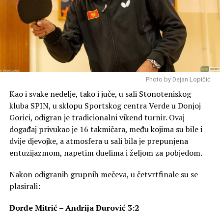
Photo by Dejan Lopičić
Kao i svake nedelje, tako i juče, u sali Stonoteniskog
kluba SPIN, u sklopu Sportskog centra Verde u Donjoj
Gorici, odigran je tradicionalni vikend turnir. Ovaj
događaj privukao je 16 takmičara, među kojima su bile i
dvije djevojke, a atmosfera u sali bila je prepunjena
entuzijazmom, napetim duelima i željom za pobjedom.
Nakon odigranih grupnih mečeva, u četvrtfinale su se
plasirali:
Đorđe Mitrić – Andrija Đurović 3:2