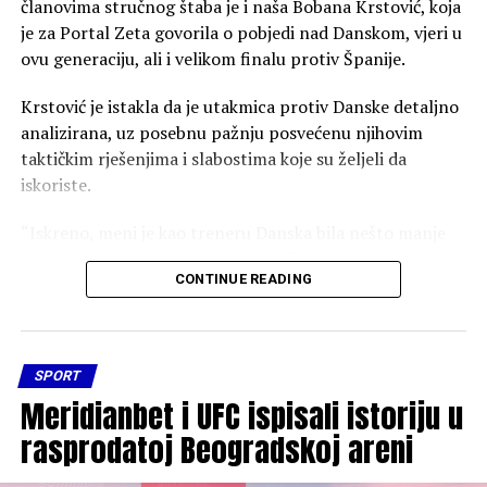
članovima stručnog štaba je i naša Bobana Krstović, koja
je za Portal Zeta govorila o pobjedi nad Danskom, vjeri u
ovu generaciju, ali i velikom finalu protiv Španije.
Krstović je istakla da je utakmica protiv Danske detaljno
analizirana, uz posebnu pažnju posvećenu njihovim
taktičkim rješenjima i slabostima koje su željeli da
iskoriste.
“Iskreno, meni je kao treneru Danska bila nešto manje
zahtjevna reprezentacija od Slovačke, koju smo savladali
CONTINUE READING
u borbi za polufinale. Prije svega, Danska nije ekipa koja
igra brzi centar i koja se tako brzo vraća u odbranu, što
nam je otvorilo određene mogućnosti koje smo željeli
iskoristiti. Pripremili smo se za sve njihove slabosti i
SPORT
pokušali da napadnemo njihove najslabije karike u
Meridianbet i UFC ispisali istoriju u
odbrani. To se na terenu jako dobro vidjelo, posebno u
rasprodatoj Beogradskoj areni
prvih 25 minuta, kada smo odigrali zaista fantastično i u
jednom trenutku imali prednost od čak 11 golova”,