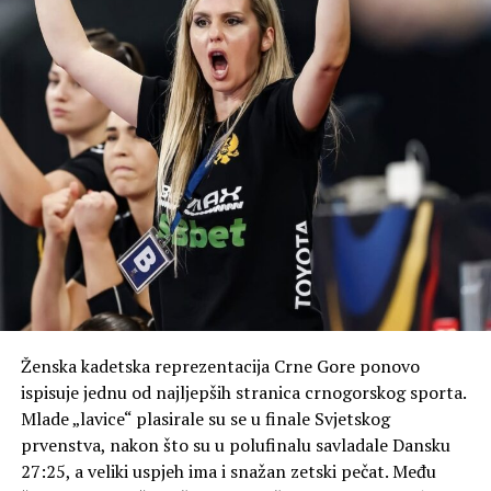
Ženska kadetska reprezentacija Crne Gore ponovo
ispisuje jednu od najljepših stranica crnogorskog sporta.
Mlade „lavice“ plasirale su se u finale Svjetskog
prvenstva, nakon što su u polufinalu savladale Dansku
27:25, a veliki uspjeh ima i snažan zetski pečat. Među