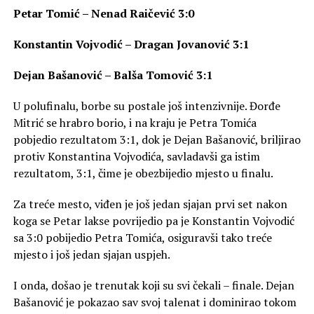
Petar Tomić – Nenad Raičević 3:0
Konstantin Vojvodić – Dragan Jovanović 3:1
Dejan Bašanović – Balša Tomović 3:1
U polufinalu, borbe su postale još intenzivnije. Đorđe
Mitrić se hrabro borio, i na kraju je Petra Tomića
pobjedio rezultatom 3:1, dok je Dejan Bašanović, briljirao
protiv Konstantina Vojvodića, savladavši ga istim
rezultatom, 3:1, čime je obezbijedio mjesto u finalu.
Za treće mesto, viđen je još jedan sjajan prvi set nakon
koga se Petar lakse povrijedio pa je Konstantin Vojvodić
sa 3:0 pobijedio Petra Tomića, osiguravši tako treće
mjesto i još jedan sjajan uspjeh.
I onda, došao je trenutak koji su svi čekali – finale. Dejan
Bašanović je pokazao sav svoj talenat i dominirao tokom