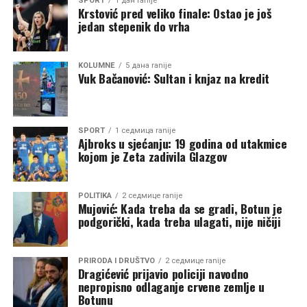
SPORT
1 дан ranije
Krstović pred veliko finale: Ostao je još
Karate mi je mnogo pomogao, prije svega kroz
jedan stepenik do vrha
disciplinu, radne navike i mentalnu snagu. Godine
provedene u vrhunskom sportu naučile su me kako da
KOLUMNE
5 дана ranije
treniram, kako da podnesem napor i kako da ostanem
Vuk Bačanović: Sultan i knjaz na kredit
fokusiran kada je najteže. Naravno, HYROX zahtijeva
drugačiju specifičnu pripremu, ali baza koju sam izgradio
kroz karate bila je velika prednost.
SPORT
1 седмица ranije
Ajbroks u sjećanju: 19 godina od utakmice
Koliko se razlikuje mentalna priprema za HYROX u
kojom je Zeta zadivila Glazgov
odnosu na karate, gdje su taktika i koncentracija
često presudni?
POLITIKA
2 седмице ranije
Mujović: Kada treba da se gradi, Botun je
Mentalna priprema ima dosta sličnosti, ali i razlika. U
podgorički, kada treba ulagati, nije ničiji
karateu su taktika, koncentracija i sposobnost donošenja
odluka u djeliću sekunde često presudni, dok je kod
HYROX-a veći fokus na izdržljivost, kontrolu uma i
PRIRODA I DRUŠTVO
2 седмице ranije
Dragićević prijavio policiji navodno
sposobnost da nastaviš kada tijelo počne da se umara.
nepropisno odlaganje crvene zemlje u
Ipak, iskustvo iz karatea mi je pomoglo da naučim da
Botunu