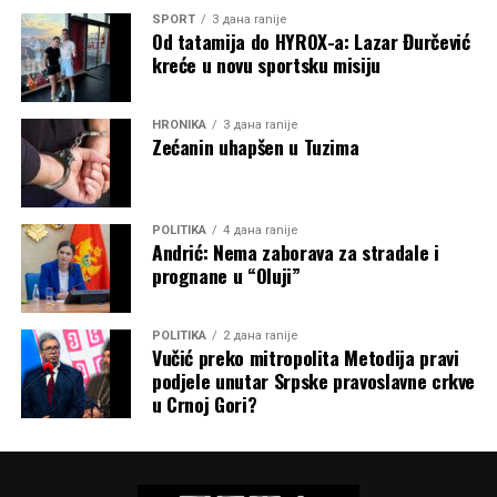
SPORT
3 дана ranije
Od tatamija do HYROX-a: Lazar Đurčević
kreće u novu sportsku misiju
HRONIKA
3 дана ranije
Zećanin uhapšen u Tuzima
POLITIKA
4 дана ranije
Andrić: Nema zaborava za stradale i
prognane u “Oluji”
POLITIKA
2 дана ranije
Vučić preko mitropolita Metodija pravi
podjele unutar Srpske pravoslavne crkve
u Crnoj Gori?