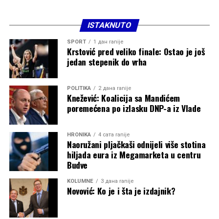
Poručio bih im da se ne plaše novih izazova i da vjeruju u
ISTAKNUTO
sebe. Karate im daje odličnu osnovu kroz disciplinu,
radne navike i mentalnu snagu, a prelazak u novi sport
SPORT
1 дан ranije
nije lak – znam kakav je to pritisak i kroz šta sportista
Krstović pred veliko finale: Ostao je još
jedan stepenik do vrha
prolazi. Uvijek ću biti tu za njih, da pomognem i
prenesem svoje iskustvo.
POLITIKA
2 дана ranije
Knežević: Koalicija sa Mandićem
poremećena po izlasku DNP-a iz Vlade
HRONIKA
4 сата ranije
Naoružani pljačkaši odnijeli više stotina
hiljada eura iz Megamarketa u centru
Budve
KOLUMNE
3 дана ranije
Novović: Ko je i šta je izdajnik?