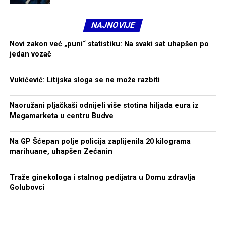
ostanem miran pod pritiskom, da vjerujem u sebe i da
izdržim teške trenutke, što je i u HYROX-u veoma važno.
NAJNOVIJE
Šta ti je trenutno veći izazov – fizička priprema ili
Novi zakon već „puni“ statistiku: Na svaki sat uhapšen po
prilagođavanje potpuno drugačijem načinu
jedan vozač
takmičenja?
Vukićević: Litijska sloga se ne može razbiti
Trenutno je veći izazov prilagođavanje drugačijem
načinu takmičenja. Fizička baza koju sam izgradio kroz
Naoružani pljačkaši odnijeli više stotina hiljada eura iz
karate mi mnogo pomaže, ali HYROX zahtijeva drugačiju
Megamarketa u centru Budve
specifičnu pripremu, posebno kada je u pitanju
kombinacija trčanja i funkcionalnih vježbi.
Na GP Šćepan polje policija zaplijenila 20 kilograma
marihuane, uhapšen Zećanin
Da li misliš da će iskustvo vrhunskog karatiste biti
prednost u odnosu na rekreativce koji ulaze u
Traže ginekologa i stalnog pedijatra u Domu zdravlja
HYROX?
Golubovci
Iskustvo vrhunskog sportiste sigurno je prednost, prije
svega zbog discipline, radnih navika i mentalne snage
koju sam izgradio kroz karate. Ipak, HYROX je nova