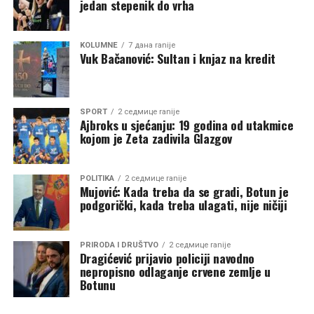
jedan stepenik do vrha
imenima, mladim igračima koji tek treba da grade svoje
👉 brini o sebi.
ime, ali i podijelio par savjeta koje svi sportisti treba da
čuju, a sve što je rekao možete saznati u videu ispod.
Završni kadar donosi zajednički glas svih učesnika:
KOLUMNE
7 дана ranije
Vuk Bačanović: Sultan i knjaz na kredit
„Mi smo uz tebe. Brini o sebi.“
SPORT
2 седмице ranije
Ajbroks u sjećanju: 19 godina od utakmice
kojom je Zeta zadivila Glazgov
POLITIKA
2 седмице ranije
Mujović: Kada treba da se gradi, Botun je
podgorički, kada treba ulagati, nije ničiji
PRIRODA I DRUŠTVO
2 седмице ranije
Dragićević prijavio policiji navodno
nepropisno odlaganje crvene zemlje u
Botunu