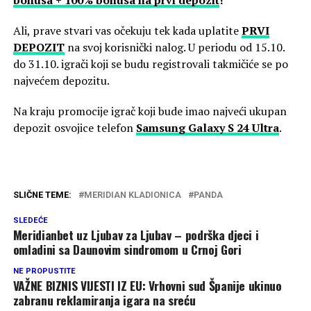
bonusa + 100% bonusa na prvi depozit
!
Ali, prave stvari vas očekuju tek kada uplatite
PRVI
DEPOZIT
na svoj korisnički nalog. U periodu od 15.10.
do 31.10. igrači koji se budu registrovali takmičiće se po
najvećem depozitu.
Na kraju promocije igrač koji bude imao najveći ukupan
depozit osvojice telefon
Samsung Galaxy S 24 Ultra
.
SLIČNE TEME:
MERIDIAN KLADIONICA
PANDA
SLEDEĆE
Meridianbet uz Ljubav za Ljubav – podrška djeci i
omladini sa Daunovim sindromom u Crnoj Gori
NE PROPUSTITE
VAŽNE BIZNIS VIJESTI IZ EU: Vrhovni sud Španije ukinuo
zabranu reklamiranja igara na sreću