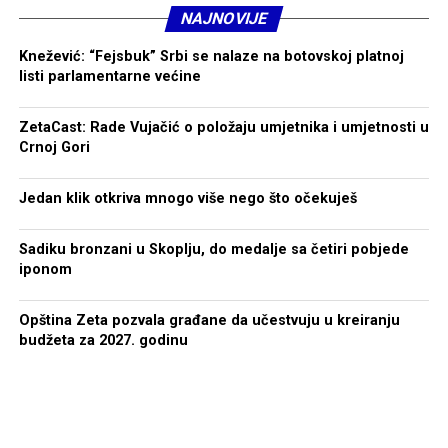
NAJNOVIJE
Knežević: “Fejsbuk” Srbi se nalaze na botovskoj platnoj
listi parlamentarne većine
ZetaCast: Rade Vujačić o položaju umjetnika i umjetnosti u
Crnoj Gori
Jedan klik otkriva mnogo više nego što očekuješ
Sadiku bronzani u Skoplju, do medalje sa četiri pobjede
iponom
Opština Zeta pozvala građane da učestvuju u kreiranju
budžeta za 2027. godinu