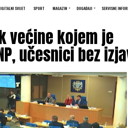
IGITALNI SVIJET
SPORT
MAGAZIN
DOGAĐAJI
SERVISNE INFOR
k većine kojem je
NP, učesnici bez izj