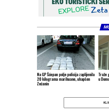
MO
Na GP Šćepan polje policija zaplijenila
Traže 
20 kilograma marihuane, uhapšen
u Domu
Zećanin
KLI