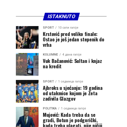
ISTAKNUTO
SPORT
10 сати ranije
Krstović pred veliko finale:
Ostao je još jedan stepenik do
vrha
KOLUMNE
4 дана ranije
Vuk Bačanović: Sultan i knjaz
na kredit
SPORT
1 седмица ranije
Ajbroks u sjećanju: 19 godina
od utakmice kojom je Zeta
zadivila Glazgov
POLITIKA
1 седмица ranije
Mujović: Kada treba da se
gradi, Botun je podgorički,
kada treba ulagati, nije ničiji