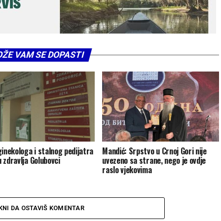
ŽE VAM SE DOPASTI
ginekologa i stalnog pedijatra
Mandić: Srpstvo u Crnoj Gori nije
 zdravlja Golubovci
uvezeno sa strane, nego je ovdje
raslo vjekovima
KNI DA OSTAVIŠ KOMENTAR