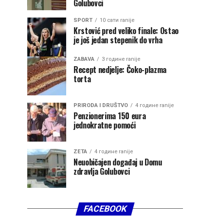
Golubovci
SPORT
10 сати ranije
Krstović pred veliko finale: Ostao
je još jedan stepenik do vrha
ZABAVA
3 године ranije
Recept nedjelje: Čoko-plazma
torta
PRIRODA I DRUŠTVO
4 године ranije
Penzionerima 150 eura
jednokratne pomoći
ZETA
4 године ranije
Neuobičajen događaj u Domu
zdravlja Golubovci
FACEBOOK