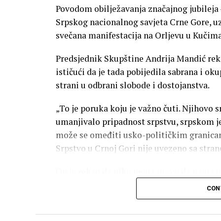
Povodom obilježavanja značajnog jubileja –
Srpskog nacionalnog savjeta Crne Gore, uz
svečana manifestacija na Orljevu u Kučima
Predsjednik Skupštine Andrija Mandić reka
ističući da je tada pobijedila sabrana i ok
strani u odbrani slobode i dostojanstva.
„To je poruka koju je važno čuti. Njihovo s
umanjivalo pripadnost srpstvu, srpskom jezi
može se omeđiti usko-političkim granica
Srpstvo u Crnoj Gori nije uvezeno sa stran
On je rekao da niko nema pravo da nama u 
ispravnosti, koliko god bio moćan i snaža
CON
„Ljubav prema svome rodu mjeri se bratsk