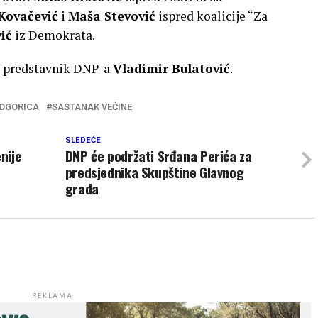
Kovačević
i
Maša Stevović
ispred koalicije “Za
ić
iz Demokrata.
 i predstavnik DNP-a
Vladimir Bulatović
.
ODGORICA
SASTANAK VEĆINE
SLEDEĆE
nije
DNP će podržati Srđana Perića za
predsjednika Skupštine Glavnog
grada
REKLAMA