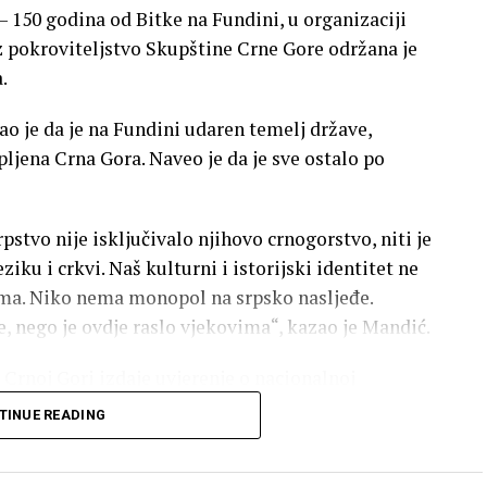
 150 godina od Bitke na Fundini, u organizaciji
 pokroviteljstvo Skupštine Crne Gore održana je
.
o je da je na Fundini udaren temelj države,
upljena Crna Gora. Naveo je da je sve ostalo po
rpstvo nije isključivalo njihovo crnogorstvo, niti je
ku i crkvi. Naš kulturni i istorijski identitet ne
ma. Niko nema monopol na srpsko nasljeđe.
e, nego je ovdje raslo vjekovima“, kazao je Mandić.
Crnoj Gori izdaje uvjerenje o nacionalnoj
n.
TINUE READING
im dogovorima. Odluke o Crnoj Gori donosiće se