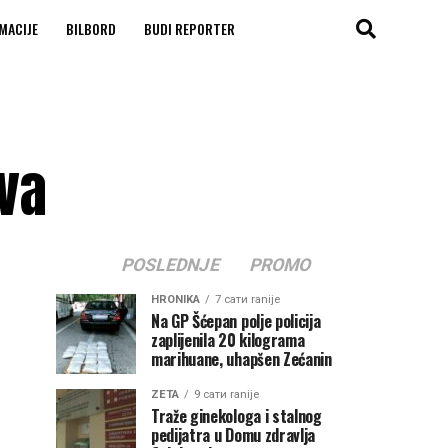
MACIJE
BILBORD
BUDI REPORTER
ava
POSLEDNJE
PROMO
HRONIKA
7 сати ranije
Na GP Šćepan polje policija
zaplijenila 20 kilograma
marihuane, uhapšen Zećanin
ZETA
9 сати ranije
Traže ginekologa i stalnog
pedijatra u Domu zdravlja