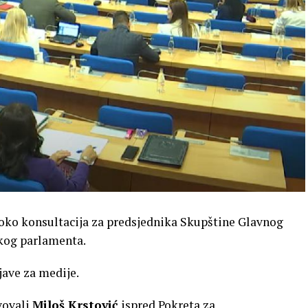
oko konsultacija za predsjednika Skupštine Glavnog
skog parlamenta.
jave za medije.
vovali
Miloš Krstović
ispred Pokreta za