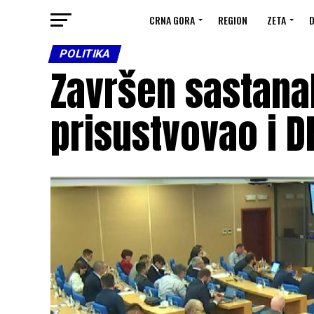
CRNA GORA
REGION
ZETA
D
POLITIKA
Završen sastana
prisustvovao i D