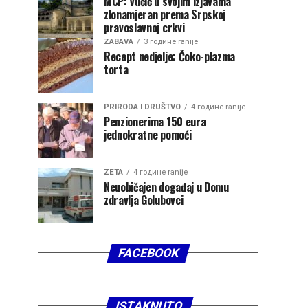
MCP: Vučić u svojim izjavama
zlonamjeran prema Srpskoj
pravoslavnoj crkvi
ZABAVA
3 године ranije
Recept nedjelje: Čoko-plazma
torta
PRIRODA I DRUŠTVO
4 године ranije
Penzionerima 150 eura
jednokratne pomoći
ZETA
4 године ranije
Neuobičajen događaj u Domu
zdravlja Golubovci
FACEBOOK
ISTAKNUTO