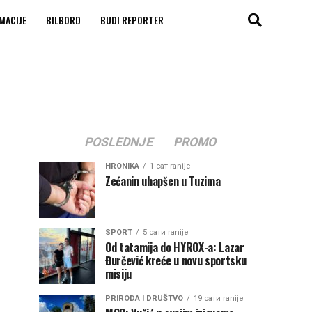
MACIJE
BILBORD
BUDI REPORTER
POSLEDNJE
PROMO
HRONIKA
1 сат ranije
Zećanin uhapšen u Tuzima
SPORT
5 сати ranije
Od tatamija do HYROX-a: Lazar
Đurčević kreće u novu sportsku
misiju
PRIRODA I DRUŠTVO
19 сати ranije