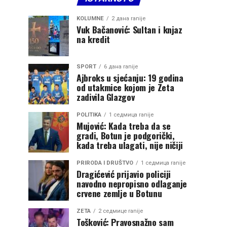
KOLUMNE
2 дана ranije
Vuk Bačanović: Sultan i knjaz
na kredit
SPORT
6 дана ranije
Ajbroks u sjećanju: 19 godina
od utakmice kojom je Zeta
zadivila Glazgov
POLITIKA
1 седмица ranije
Mujović: Kada treba da se
gradi, Botun je podgorički,
kada treba ulagati, nije ničiji
PRIRODA I DRUŠTVO
1 седмица ranije
Dragićević prijavio policiji
navodno nepropisno odlaganje
crvene zemlje u Botunu
ZETA
2 седмице ranije
Tošković: Pravosnažno sam