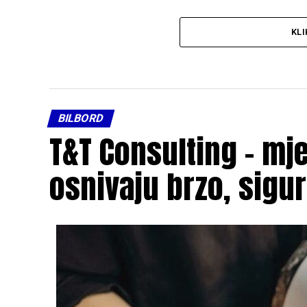
KLI
BILBORD
T&T Consulting – mje
osnivaju brzo, sigu