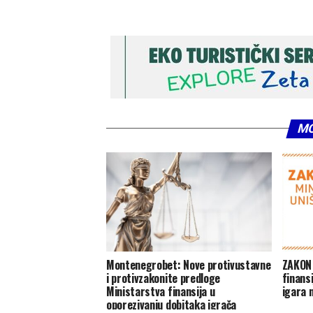
MO
Montenegrobet: Nove protivustavne
ZAKON 
i protivzakonite predloge
finansi
Ministarstva finansija u
igara 
oporezivanju dobitaka igrača