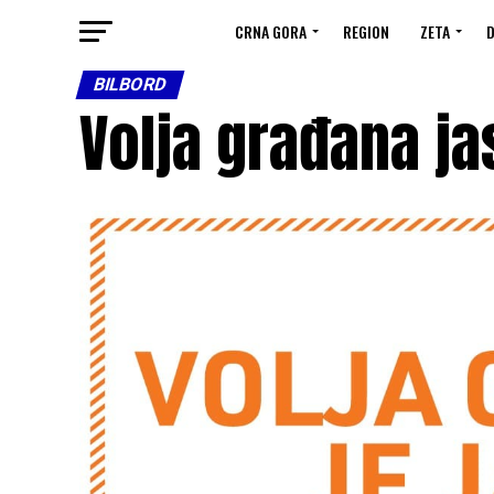
CRNA GORA
REGION
ZETA
D
BILBORD
Volja građana ja