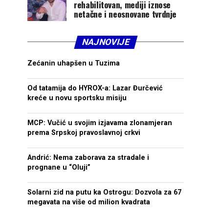
rehabilitovan, mediji iznose
netačne i neosnovane tvrdnje
NAJNOVIJE
Zećanin uhapšen u Tuzima
Od tatamija do HYROX-a: Lazar Đurčević
kreće u novu sportsku misiju
MCP: Vučić u svojim izjavama zlonamjeran
prema Srpskoj pravoslavnoj crkvi
Andrić: Nema zaborava za stradale i
prognane u “Oluji”
Solarni zid na putu ka Ostrogu: Dozvola za 67
megavata na više od milion kvadrata