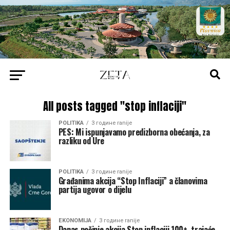
All posts tagged "stop inflaciji"
POLITIKA
3 године ranije
PES: Mi ispunjavamo predizborna obećanja, za
razliku od Ure
POLITIKA
3 године ranije
Građanima akcija “Stop Inflaciji” a članovima
partija ugovor o dijelu
EKONOMIJA
3 године ranije
Danas počinje akcija Stop inflaciji 100+, trajaće