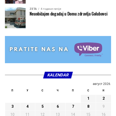
ZETA
4 године ranije
Neuobičajen događaj u Domu zdravlja Golubovci
KALENDAR
август 2026.
П
У
С
Ч
П
С
Н
1
2
3
4
5
6
7
8
9
10
11
12
13
14
15
16