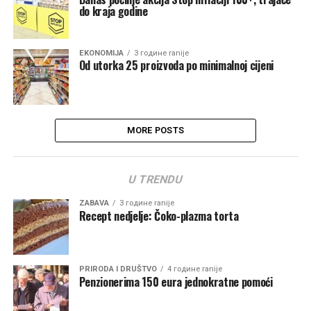
do kraja godine
EKONOMIJA
3 године ranije
Od utorka 25 proizvoda po minimalnoj cijeni
MORE POSTS
U TRENDU
ZABAVA
3 године ranije
Recept nedjelje: Čoko-plazma torta
PRIRODA I DRUŠTVO
4 године ranije
Penzionerima 150 eura jednokratne pomoći