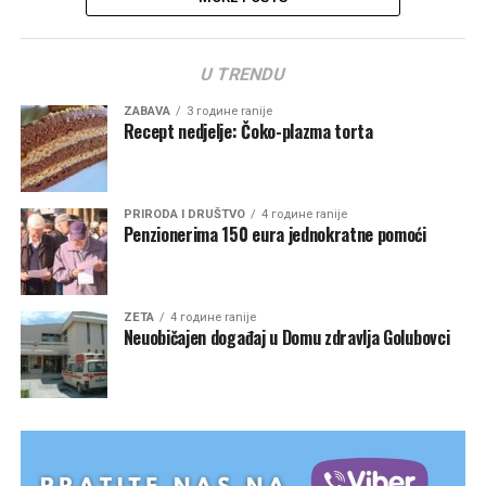
U TRENDU
ZABAVA
3 године ranije
Recept nedjelje: Čoko-plazma torta
PRIRODA I DRUŠTVO
4 године ranije
Penzionerima 150 eura jednokratne pomoći
ZETA
4 године ranije
Neuobičajen događaj u Domu zdravlja Golubovci