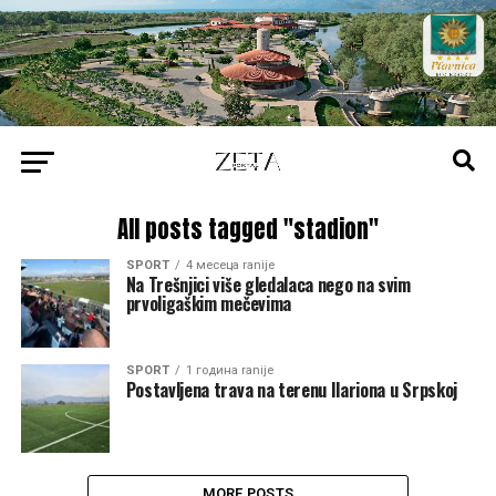
All posts tagged "stadion"
SPORT
4 месеца ranije
Na Trešnjici više gledalaca nego na svim
prvoligaškim mečevima
SPORT
1 година ranije
Postavljena trava na terenu Ilariona u Srpskoj
MORE POSTS