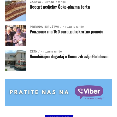
ZABAVA
3 године ranije
Recept nedjelje: Čoko-plazma torta
PRIRODA I DRUŠTVO
4 године ranije
Penzionerima 150 eura jednokratne pomoći
ZETA
4 године ranije
Neuobičajen događaj u Domu zdravlja Golubovci