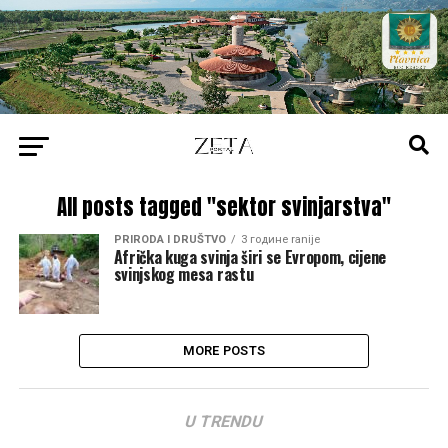
All posts tagged "sektor svinjarstva"
PRIRODA I DRUŠTVO
3 године ranije
Afrička kuga svinja širi se Evropom, cijene
svinjskog mesa rastu
MORE POSTS
U TRENDU