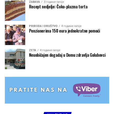
ZABAVA
3 године ranije
Recept nedjelje: Čoko-plazma torta
PRIRODA I DRUŠTVO
4 године ranije
Penzionerima 150 eura jednokratne pomoći
ZETA
4 године ranije
Neuobičajen događaj u Domu zdravlja Golubovci