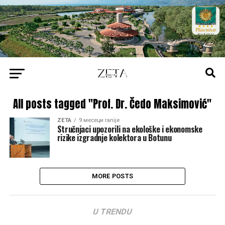
All posts tagged "Prof. Dr. Čedo Maksimović"
ZETA
9 месеци ranije
Stručnjaci upozorili na ekološke i ekonomske
rizike izgradnje kolektora u Botunu
MORE POSTS
U TRENDU