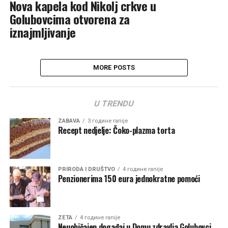
Nova kapela kod Nikolj crkve u
Golubovcima otvorena za
iznajmljivanje
MORE POSTS
U TRENDU
ZABAVA
3 године ranije
Recept nedjelje: Čoko-plazma torta
PRIRODA I DRUŠTVO
4 године ranije
Penzionerima 150 eura jednokratne pomoći
ZETA
4 године ranije
Neuobičajen događaj u Domu zdravlja Golubovci