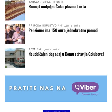
ZABAVA
3 године ranije
Recept nedjelje: Čoko-plazma torta
PRIRODA I DRUŠTVO
4 године ranije
Penzionerima 150 eura jednokratne pomoći
ZETA
4 године ranije
Neuobičajen događaj u Domu zdravlja Golubovci