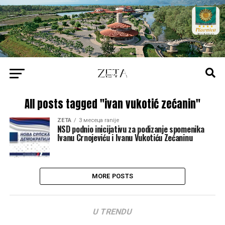
All posts tagged "ivan vukotić zećanin"
ZETA
3 месеца ranije
NSD podnio inicijativu za podizanje spomenika
Ivanu Crnojeviću i Ivanu Vukotiću Zećaninu
MORE POSTS
U TRENDU