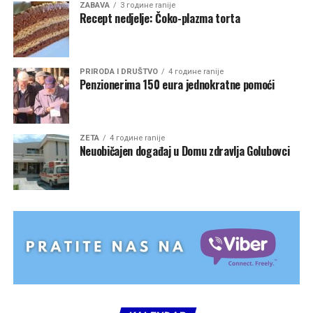
ZABAVA
3 године ranije
Recept nedjelje: Čoko-plazma torta
PRIRODA I DRUŠTVO
4 године ranije
Penzionerima 150 eura jednokratne pomoći
ZETA
4 године ranije
Neuobičajen događaj u Domu zdravlja Golubovci