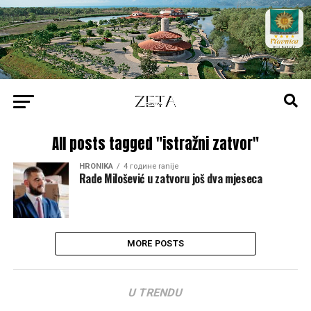
All posts tagged "istražni zatvor"
HRONIKA
4 године ranije
Rade Milošević u zatvoru još dva mjeseca
MORE POSTS
U TRENDU