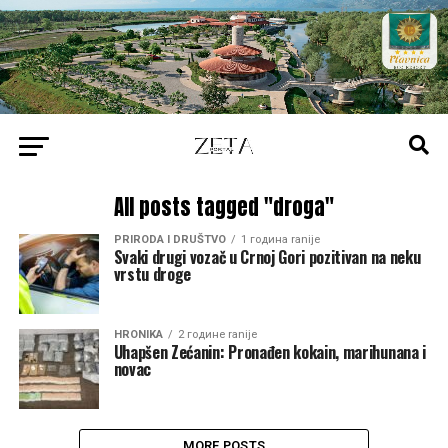
All posts tagged "droga"
PRIRODA I DRUŠTVO
1 година ranije
Svaki drugi vozač u Crnoj Gori pozitivan na neku
vrstu droge
HRONIKA
2 године ranije
Uhapšen Zećanin: Pronađen kokain, marihunana i
novac
MORE POSTS