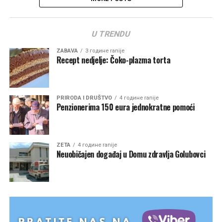
U TRENDU
ZABAVA
3 године ranije
Recept nedjelje: Čoko-plazma torta
PRIRODA I DRUŠTVO
4 године ranije
Penzionerima 150 eura jednokratne pomoći
ZETA
4 године ranije
Neuobičajen događaj u Domu zdravlja Golubovci