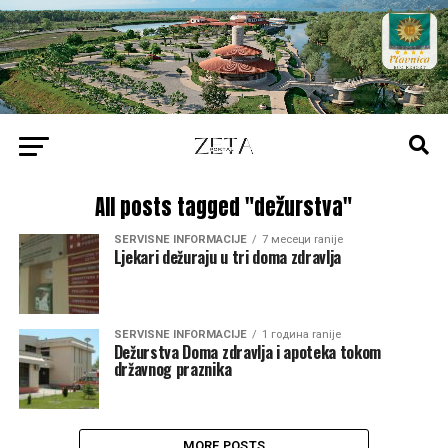
All posts tagged "dežurstva"
SERVISNE INFORMACIJE
7 месеци ranije
Ljekari dežuraju u tri doma zdravlja
SERVISNE INFORMACIJE
1 година ranije
Dežurstva Doma zdravlja i apoteka tokom
državnog praznika
MORE POSTS