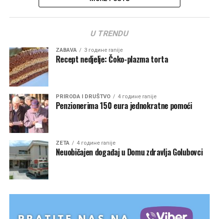
U TRENDU
ZABAVA
3 године ranije
Recept nedjelje: Čoko-plazma torta
PRIRODA I DRUŠTVO
4 године ranije
Penzionerima 150 eura jednokratne pomoći
ZETA
4 године ranije
Neuobičajen događaj u Domu zdravlja Golubovci