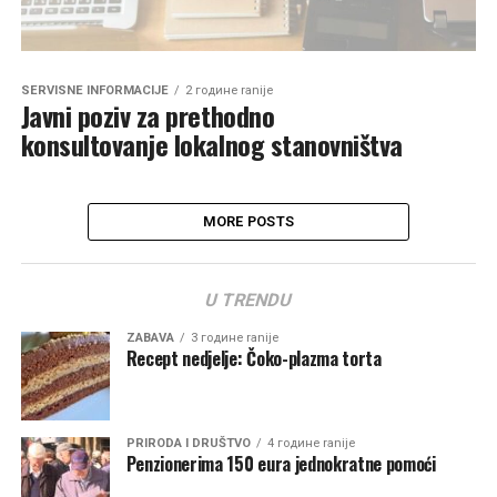
SERVISNE INFORMACIJE
2 године ranije
Javni poziv za prethodno
konsultovanje lokalnog stanovništva
MORE POSTS
U TRENDU
ZABAVA
3 године ranije
Recept nedjelje: Čoko-plazma torta
PRIRODA I DRUŠTVO
4 године ranije
Penzionerima 150 eura jednokratne pomoći