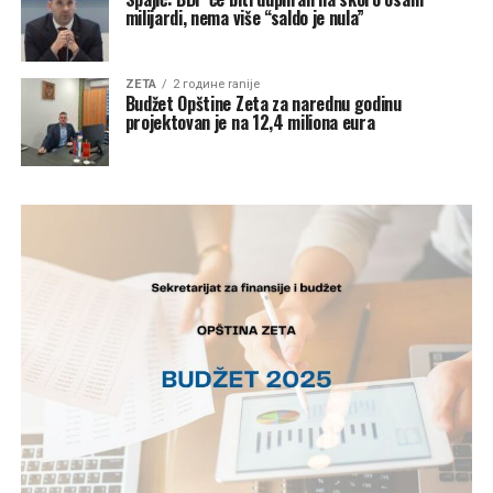
milijardi, nema više “saldo je nula”
ZETA
2 године ranije
Budžet Opštine Zeta za narednu godinu
projektovan je na 12,4 miliona eura