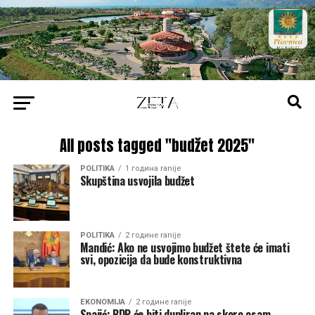
All posts tagged "budžet 2025"
POLITIKA
1 година ranije
Skupština usvojila budžet
POLITIKA
2 године ranije
Mandić: Ako ne usvojimo budžet štete će imati
svi, opozicija da bude konstruktivna
EKONOMIJA
2 године ranije
Spajić: BDP će biti dupliran na skoro osam