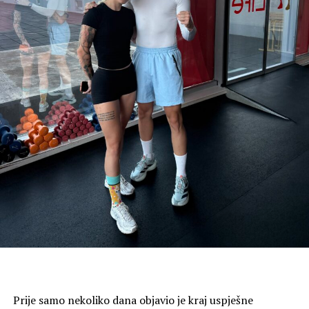
Prije samo nekoliko dana objavio je kraj uspješne