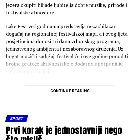
forma koju sam godinama gradio jednostavno nestanu.
jezera okupiti hiljade ljubitelja dobre muzike, prirode i
Osjećao sam da sam i dalje fizički i psihički spreman za
festivalske atmosfere.
novi izazov, a ideja za HYROX je došla kao prava prilika
da nastavim da se dokazujem i pokažem u najboljem
Lake Fest već godinama predstavlja nezaobilazan
mogućem svjetlu.
događaj na regionalnoj festivalskoj mapi, a i ovog ljeta
posjetiocima donosi tri dana vrhunskog programa,
Koliko ti je karate pomogao u pripremama za ovako
jedinstvenog ambijenta i nezaboravnog druženja. Uz
zahtjevno takmičenje koje kombinuje trčanje i
bogat muzički sadržaj, festival će i ove godine ponuditi
funkcionalne vježbe?
brojne prateće aktivnosti koje dodatno upotpunjuju
cjelokupni doživljaj.
Karate mi je mnogo pomogao, prije svega kroz
disciplinu, radne navike i mentalnu snagu. Godine
Kao jedan od sponzora festivala,
Meridianbet
će i ove
provedene u vrhunskom sportu naučile su me kako da
CONTINUE READING
godine biti dio festivalske energije kroz
treniram, kako da podnesem napor i kako da ostanem
svoju
Meridianbet Fan zonu
, osmišljenu kao mjesto
fokusiran kada je najteže. Naravno, HYROX zahtijeva
okupljanja, zabave i interakcije za sve posjetioce. Tokom
drugačiju specifičnu pripremu, ali baza koju sam izgradio
sva tri festivalska dana posjetioci će imati priliku da
kroz karate bila je velika prednost.
SPORT
učestvuju u zanimljivim aktivacijama, okušaju se u
Prvi korak je jednostavniji nego
zabavnim izazovima, zabilježe uspomene u atraktivnom
Koliko se razlikuje mentalna priprema za HYROX u
što misliš
photo corneru i osvoje vrijedne poklone.
odnosu na karate, gdje su taktika i koncentracija