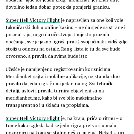
dovoljno jedan dobar potez da pomjeriš granicu.
Super Heli Victory Flight
je napravljen za one koji vole
takmičarski duh u online kazinu – ne da sjede sa strane i
posmatraju, nego da učestvuju. Umjesto praznih
obećanja, sve je jasno: igraš, pratiš svoj učinak i vidiš gdje
stojiš u odnosu na ostale. Rang-lista je tu da sve bude
otvoreno, a pravila da svima bude isto.
Učešće je namijenjeno registrovanim korisnicima
Meridianbet sajta i mobilne aplikacije, uz standardno
pravilo da jedan igrač ima jedan nalog. Svi tehnički
detalji, uslovi i pravila turnira objavljeni su na
meridianbet.me, kako bi sve bilo maksimalno
transparentno i u skladu sa propisima.
Super Heli Victory Flight
je, na kraju, priča o ritmu – o
tome kako izgleda kad se jedna igra pretvori u malu
pozornicu na kojoj se stalno nešto mijenja. Nekad si pri