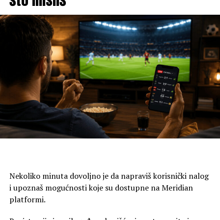
često presudni?
Uz muziku, druženje i brojne sadržaje, Lake Fest 2026
donosi još jedno izdanje koje će obilježiti ljeto u Crnoj
Mentalna priprema ima dosta sličnosti, ali i razlika. U
Gori. Ako planiraš festivalski vikend, Krupačko jezero je
karateu su taktika, koncentracija i sposobnost donošenja
prava adresa.
odluka u djeliću sekunde često presudni, dok je kod
HYROX-a veći fokus na izdržljivost, kontrolu uma i
Kao dio festivalske atmosfere, Meridianbet je pripremio i
sposobnost da nastaviš kada tijelo počne da se umara.
veliki Instagram giveaway. Sve informacije o giveaway-u i
Ipak, iskustvo iz karatea mi je pomoglo da naučim da
uslovima za učešće pronađi
OVDJE
.
ostanem miran pod pritiskom, da vjerujem u sebe i da
izdržim teške trenutke, što je i u HYROX-u veoma važno.
Šta ti je trenutno veći izazov – fizička priprema ili
prilagođavanje potpuno drugačijem načinu
takmičenja?
Nekoliko minuta dovoljno je da napraviš korisnički nalog
Trenutno je veći izazov prilagođavanje drugačijem
i upoznaš mogućnosti koje su dostupne na Meridian
načinu takmičenja. Fizička baza koju sam izgradio kroz
platformi.
karate mi mnogo pomaže, ali HYROX zahtijeva drugačiju
specifičnu pripremu, posebno kada je u pitanju