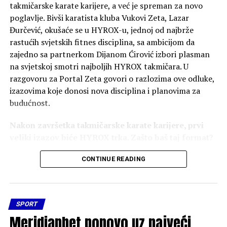
takmičarske karate karijere, a već je spreman za novo
poglavlje. Bivši karatista kluba Vukovi Zeta, Lazar
Đurčević, okušaće se u HYROX-u, jednoj od najbrže
rastućih svjetskih fitnes disciplina, sa ambicijom da
zajedno sa partnerkom Dijanom Ćirović izbori plasman
na svjetskoj smotri najboljih HYROX takmičara. U
razgovoru za Portal Zeta govori o razlozima ove odluke,
izazovima koje donosi nova disciplina i planovima za
budućnost.
Nakon završetka takmičarske karate karijere, prvi
veliki izazov biće HYROX trka. Zašto baš taj format?
Nakon karate karijere želio sam novi izazov koji će
CONTINUE READING
zadržati takmičarski duh i potrebu za napretkom.
HYROX me privukao jer spaja snagu, izdržljivost i
mentalnu snagu – stvari koje su me pratile i kroz karate.
SPORT
To je novi test i prilika da pomjerim svoje granice u
Meridianbet ponovo uz najveći
drugačijem formatu.