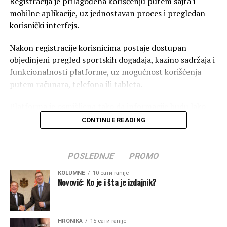
Registracija je prilagođena korišćenju putem sajta i
kombinacija trčanja i funkcionalnih vježbi.
mobilne aplikacije, uz jednostavan proces i pregledan
korisnički interfejs.
Da li misliš da će iskustvo vrhunskog karatiste biti
prednost u odnosu na rekreativce koji ulaze u
Nakon registracije korisnicima postaje dostupan
HYROX?
objedinjeni pregled sportskih događaja, kazino sadržaja i
funkcionalnosti platforme, uz mogućnost korišćenja
Iskustvo vrhunskog sportiste sigurno je prednost, prije
putem računara, telefona ili tableta.
svega zbog discipline, radnih navika i mentalne snage
koju sam izgradio kroz karate. Ipak, HYROX je nova
Platforma je osmišljena tako da informacije budu lako
disciplina i potrebno je dokazati se na stazi. Kao i do
dostupne, a sadržaj organizovan pregledno, kako bi
CONTINUE READING
sada, želim da radom i rezultatima pokažem šta mogu.
korisnici jednostavno pronašli ono što ih zanima.
Svjestan sam da ima ljudi koji sumnjaju u mene i Dijanu,
ali upravo nas to dodatno motiviše.
Ako želiš da saznaš više o dostupnim sadržajima i
POSLEDNJE
PROMO
funkcionalnostima platforme, posjeti meridianbet.me ili
Koliko ti znači što ćeš na HYROX-u nastupiti u paru
KOLUMNE
10 сати ranije
preuzmi Meridian mobilnu aplikaciju.
Novović: Ko je i šta je izdajnik?
sa Dijanom Ćirović i koliko je važno povjerenje i
usklađenost između partnera u ovakvom formatu
Napomena: Učestvovanje u igrama na sreću dozvoljeno
takmičenja?
je isključivo licima starijim od 18 godina. Igre na sreću
HRONIKA
15 сати ranije
mogu izazvati zavisnost. Igraj odgovorno.