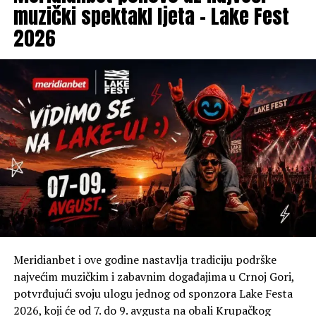
muzički spektakl ljeta – Lake Fest
HYROX je posljednjih godina postao globalni fitnes
2026
fenomen i okuplja sve više bivših profesionalnih
sportista. Da li HYROX vidiš kao jednokratni izazov
ili početak novog sportskog puta?
Za sada sebe vidim u HYROX-u, naravno ukoliko budem
mogao da uskladim obaveze i nastavim na pravi način.
Plan je da se prijavim na nekoliko takmičenja sa svojom
HYROX partnerkom Dijanom i da zajedno pokušamo da
ostvarimo plasman na Svjetskom prvenstvu.
Koliko ti je bilo važno da, i nakon završetka karate
karijere, ostaneš aktivan i pronađeš novu sportsku
motivaciju?
Meridianbet i ove godine nastavlja tradiciju podrške
Poslije svih dešavanja u posljednjoj sezoni, u kojoj sam
najvećim muzičkim i zabavnim događajima u Crnoj Gori,
ostvario najbolji rezultat u karijeri, prošao sam kroz
potvrđujući svoju ulogu jednog od sponzora Lake Festa
težak mentalni period. Nisam želio da sav trud, iskustvo i
2026, koji će od 7. do 9. avgusta na obali Krupačkog