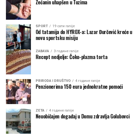
Zećanin uhapšen u Tuzima
Mnogo mi znači što ću na HYROX-u nastupiti sa svojom
HYROX partnerkom Dijanom. I ona je trenirala karate,
upravo nas je karate i spojio, pa već imamo zajedničko
sportsko iskustvo i razumijevanje. U ovakvom formatu
SPORT
19 сати ranije
Od tatamija do HYROX-a: Lazar Đurčević kreće u
povjerenje, podrška i usklađenost između partnera su
novu sportsku misiju
veoma važni. Znamo kako da guramo jedno drugo, da
budemo podrška kada je teško i da zajedno damo
ZABAVA
3 године ranije
maksimum kako bismo ostvarili što bolji rezultat.
Recept nedjelje: Čoko-plazma torta
S obzirom na to da iz Crne Gore ove godine nema
drugih takmičara, osjećaš li dodatnu odgovornost i
PRIRODA I DRUŠTVO
4 године ranije
motiv da na neki način predstaviš našu sportsku
Penzionerima 150 eura jednokratne pomoći
zajednicu na ovom međunarodnom događaju?
Predstavljati Crnu Goru na ovakvom međunarodnom
ZETA
4 године ranije
događaju za mene predstavlja veliku čast, ali i
Neuobičajen događaj u Domu zdravlja Golubovci
odgovornost. Posebno mi znači što ću imati priliku da
predstavim svoju opštinu Zeta, sve ljude koji podržavaju
mene i Dijanu, kao i našeg glavnog sponzora, restoran