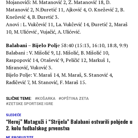
Mojanovići: M. Matanović 2, Ž. Matanović 18, D.
Matanović 2, N.Đuretić 11, Ajković 4, O. Knežević 2, B.
Knežević 4, B. Đuretić 3.
Anovi : L. Vukčević 11, La. Vukčević 14, Đuretić 2, Maraš
10, M. Ulićević , Vujačić, A. Ulićević.
Balabani – Bijelo Polj
e 58:40 (15:13, 16:10, 18:8, 9:9)
Balabani : V. Mišolić 9, LJ. Mišolić, B. Mišolić 10,
Raspopović 14, Otašević 9, Peličić 12, Markuš 1,
Miranović, Vuković 3.
Bijelo Polje: V. Maraš 14, M. Maraš, S. Stanović 4,
Radičević 7, M. Stanović, F. Maraš 15.
SLIČNE TEME:
KOŠARKA
OPŠTINA ZETA
ZETSKE SPORTSKE IGRE
SLEDEĆE
“Heroj” Mataguži i “Strijela” Balabani ostvarili pobjede u
2. kolu fudbalskog prvenstva
NE PROPUSTITE