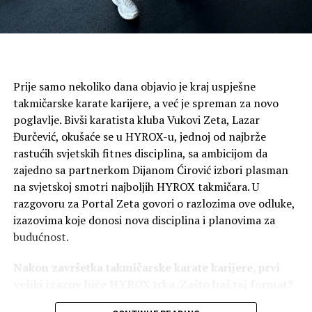
je dvije decenije graditeljstva provela dok je malo ko
gledao.
Tri priče susrele su se u jednoj areni te noći: američka
promocija koja po prvi put stupa na tlo Srbije, brazilski
borac koji svoju UFC karijeru otvara nokautom, i srpska
Prije samo nekoliko dana objavio je kraj uspješne
kompanija listirana na Nasdaqu, koja je iskoristila
takmičarske karate karijere, a već je spreman za novo
trenutak da pokaže koliko daleko jedan brend može otići
poglavlje. Bivši karatista kluba Vukovi Zeta, Lazar
— a da nikada zapravo ne napusti dom.
Đurčević, okušaće se u HYROX-u, jednoj od najbrže
rastućih svjetskih fitnes disciplina, sa ambicijom da
Oktagon odlazi, ali Meridian Holdings je svoj rodni grad
zajedno sa partnerkom Dijanom Ćirović izbori plasman
pretvorio u centar svjetskog sporta, i to kao kompanija
na svjetskoj smotri najboljih HYROX takmičara. U
listirana na Nasdaqu (MRDN) koja i dalje tačno zna
razgovoru za Portal Zeta govori o razlozima ove odluke,
odakle je potekla.
izazovima koje donosi nova disciplina i planovima za
budućnost.
O kompaniji Meridian Holdings Inc.
Nakon završetka takmičarske karate karijere, prvi
Meridian
Holdings Inc. (NASDAQ: MRDN), sa sjedištem u
veliki izazov biće HYROX trka. Zašto baš taj format?
Las Vegasu, Nevada, etablirana je B2B i B2C grupacija za
gejming tehnologiju koja posluje na više od 20