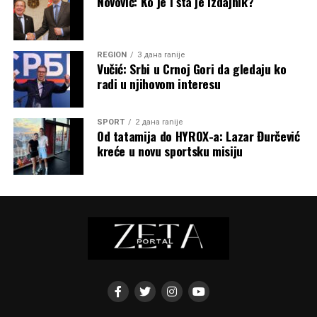
Novović: Ko je i šta je izdajnik?
REGION
3 дана ranije
Vučić: Srbi u Crnoj Gori da gledaju ko
radi u njihovom interesu
SPORT
2 дана ranije
Od tatamija do HYROX-a: Lazar Đurčević
kreće u novu sportsku misiju