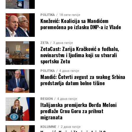
POLITIKA
18 сати ranije
Knežević: Koalicija sa Mandićem
poremećena po izlasku DNP-a iz Vlade
ZETA
3 дана ranije
ZetaCast: Zarija Kračković o fudbalu,
novinarstvu i ljudima koji su stvarali
sportsku Zetu
POLITIKA
4 дана ranije
Mandić: Četvrti avgust za svakog Srbina
predstavlja datum bolne tišine
REGION
4 дана ranije
Italijanska premijerka Đorđa Meloni
predlaže Crnu Goru za prihvat
migranata
KOLUMNE
2 дана ranije