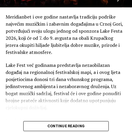
karijere, ostaneš aktivan i pronađeš novu sportsku
motivaciju?
Meridianbet i ove godine nastavlja tradiciju podrške
Poslije svih dešavanja u posljednjoj sezoni, u kojoj sam
najvećim muzičkim i zabavnim događajima u Crnoj Gori,
ostvario najbolji rezultat u karijeri, prošao sam kroz
potvrđujući svoju ulogu jednog od sponzora Lake Festa
težak mentalni period. Nisam želio da sav trud, iskustvo i
2026, koji će od 7. do 9. avgusta na obali Krupačkog
forma koju sam godinama gradio jednostavno nestanu.
jezera okupiti hiljade ljubitelja dobre muzike, prirode i
Osjećao sam da sam i dalje fizički i psihički spreman za
festivalske atmosfere.
novi izazov, a ideja za HYROX je došla kao prava prilika
da nastavim da se dokazujem i pokažem u najboljem
Lake Fest već godinama predstavlja nezaobilazan
mogućem svjetlu.
događaj na regionalnoj festivalskoj mapi, a i ovog ljeta
posjetiocima donosi tri dana vrhunskog programa,
Koliko ti je karate pomogao u pripremama za ovako
jedinstvenog ambijenta i nezaboravnog druženja. Uz
zahtjevno takmičenje koje kombinuje trčanje i
bogat muzički sadržaj, festival će i ove godine ponuditi
funkcionalne vježbe?
brojne prateće aktivnosti koje dodatno upotpunjuju
cjelokupni doživljaj.
Karate mi je mnogo pomogao, prije svega kroz
disciplinu, radne navike i mentalnu snagu. Godine
Kao jedan od sponzora festivala,
Meridianbet
će i ove
provedene u vrhunskom sportu naučile su me kako da
CONTINUE READING
godine biti dio festivalske energije kroz
treniram, kako da podnesem napor i kako da ostanem