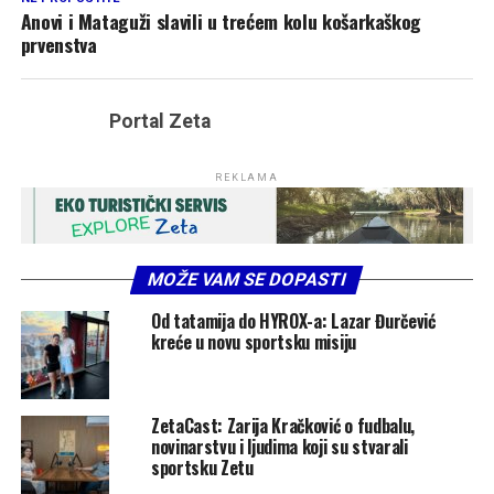
Anovi i Mataguži slavili u trećem kolu košarkaškog
prvenstva
Portal Zeta
REKLAMA
MOŽE VAM SE DOPASTI
Od tatamija do HYROX-a: Lazar Đurčević
kreće u novu sportsku misiju
ZetaCast: Zarija Kračković o fudbalu,
novinarstvu i ljudima koji su stvarali
sportsku Zetu