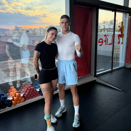
Meridianbet je u ringu imao i svog borca. Neporaženi
brazilski velter Michael “PQD” Oliveira, kojeg sponzoriše
sestrinska kompanija Meridianbet Brazil, ostvario je
UFC
debi na beogradskom programu i okitio ga nokautom već
u prvoj rundi.
Za Meridian Holdings, ovaj trenutak nosio je i posebnu
simboliku. Kompanija u ovo partnerstvo ulazi nakon
rekordnih rezultata u drugom kvartalu i pod novim
rukovodstvom, s Zoranom Miloševićem, koji je nedavno
imenovan za generalnog direktora (CEO) kompanije
Meridian Holdings Inc.
Ono što je počelo kao jedna kladionica u Beogradu,
danas je grupacija listirana na Nasdaqu, koja objedinjuje
B2B i B2C igre na sreću na više od 20 regulisanih tržišta
— od Expanse Studios i GMAG-a na tehnološkoj strani,
do Meridianbeta na konzumerskoj. UFC veče bilo je, u
stvari, najsnažniji i najjavniji izraz dosad kompanije koja