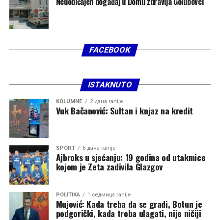
Neuobičajen događaj u Domu zdravlja Golubovci
FACEBOOK
ISTAKNUTO
KOLUMNE
2 дана ranije
Vuk Bačanović: Sultan i knjaz na kredit
SPORT
6 дана ranije
Ajbroks u sjećanju: 19 godina od utakmice
kojom je Zeta zadivila Glazgov
POLITIKA
1 седмица ranije
Mujović: Kada treba da se gradi, Botun je
podgorički, kada treba ulagati, nije ničiji