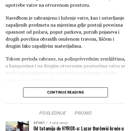
upotrebe vatre na otvorenom prostoru.
Naredbom je zabranjeno i loženje vatre, kao i ostavljanje
zapaljenih predmeta na mjestima gdje postoji povećana
opasnost od požara, poput parkova, putnih pojaseva i
drugih površina obraslih osušenom travom, lišćem i
drugim lako zapaljivim materijalima.
Tokom perioda zabrane, na poljoprivrednim zemljištima,
u kampovima i na drugim otvorenim prostorima vatra se
može ložiti isključivo uz prethodno odobrenje Službe
komunalne policije i inspekcije.
Iz Opštine Zeta upozoravaju da će sva pravna i fizička
CONTINUE READING
lica koja svojim nesavjesnim postupanjem izazovu pojavu
ili širenje požara snositi odgovornost u skladu sa
POSLEDNJE
PROMO
odredbama Zakona o zaštiti i spašavanju.
SPORT
3 сата ranije
Nadležni apeluju na građane da poštuju propisane mjere
Od tatamija do HYROX-a: Lazar Đurčević kreće u