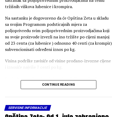
sastanak sa poljoprivrednim proizvodjačima na temu
tržišnih viškova lubenice i krompira.
Na sastanku je dogovoreno da će Opština Zeta u skladu
sa svojim Programom podsticajnih mjera za
poljoprivredu svim poljoprivrednim proizvodjačima koji
su svoje proizvode izvezli na ino tržište po cijeni manjoj
od 23 centa (za lubenice ) odnosno 40 centi (za krompir)
subvencionisati određeni iznos po kg.
Visina podrške zavisiće od visine prodano-izvozne cijene
i iznosiće najviše 7 centi po kg.
Pozivaju se poljoprivredni proizvođači sa teritorije
Opštine Zeta koji su izvezli svoje proizvode da se do
CONTINUE READING
1.septembra jave u Sekretarijat za razvoj preduzetništva
i poljoprivrede, dostave potrebnu dokumentaciju i
ostvare pravo na subvenciju.
SERVISNE INFORMACIJE
Potrebna dokumentacija: