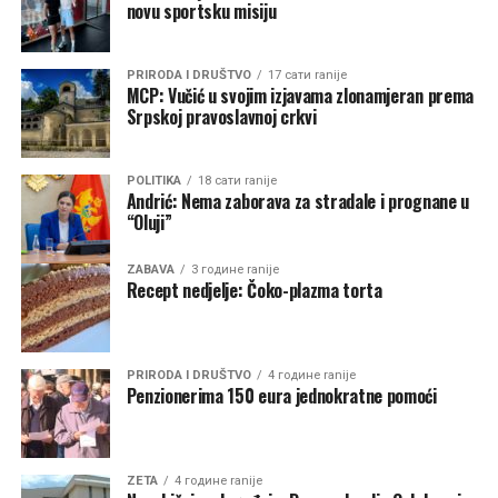
kako bi zajednički doprinijeli očuvanju bezbjednosti ljudi,
novu sportsku misiju
zaštiti imovine i prirodnih dobara, te smanjenju rizika od
požara u predstojećem ljetnjem periodu.
PRIRODA I DRUŠTVO
17 сати ranije
MCP: Vučić u svojim izjavama zlonamjeran prema
Srpskoj pravoslavnoj crkvi
POLITIKA
18 сати ranije
Andrić: Nema zaborava za stradale i prognane u
“Oluji”
ZABAVA
3 године ranije
Recept nedjelje: Čoko-plazma torta
PRIRODA I DRUŠTVO
4 године ranije
Penzionerima 150 eura jednokratne pomoći
ZETA
4 године ranije