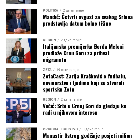
POLITIKA
2 дана ranije
Mandić: Četvrti avgust za svakog Srbina
predstavlja datum bolne tišine
REGION
2 дана ranije
Italijanska premijerka Đorđa Meloni
predlaže Crnu Goru za prihvat
migranata
ZETA
19 сати ranije
ZetaCast: Zarija Kračković o fudbalu,
novinarstvu i ljudima koji su stvarali
sportsku Zetu
REGION
2 дана ranije
Vučić: Srbi u Crnoj Gori da gledaju ko
radi u njihovom interesu
PRIRODA I DRUŠTVO
3 дана ranije
Manastir Ostrog godišnje posjeti milion