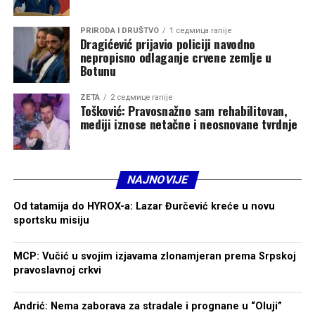
PRIRODA I DRUŠTVO
1 седмица ranije
Dragićević prijavio policiji navodno
nepropisno odlaganje crvene zemlje u
Botunu
ZETA
2 седмице ranije
Tošković: Pravosnažno sam rehabilitovan,
mediji iznose netačne i neosnovane tvrdnje
NAJNOVIJE
Od tatamija do HYROX-a: Lazar Đurčević kreće u novu
sportsku misiju
MCP: Vučić u svojim izjavama zlonamjeran prema Srpskoj
pravoslavnoj crkvi
Andrić: Nema zaborava za stradale i prognane u “Oluji”