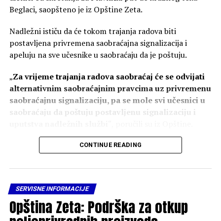
Beglaci, saopšteno je iz Opštine Zeta.
Nadležni ističu da će tokom trajanja radova biti
postavljena privremena saobraćajna signalizacija i
apeluju na sve učesnike u saobraćaju da je poštuju.
„
Za vrijeme trajanja radova saobraćaj će se odvijati
alternativnim saobraćajnim pravcima uz privremenu
saobraćajnu signalizaciju, pa se mole svi učesnici u
saobraćaju da poštuju postavljenu signalizaciju i
uputstva nadležnih službi
“, poručili su iz Opštine.
Kako navode, rekonstrukcija se sprovodi s ciljem
CONTINUE READING
unapređenja saobraćajne infrastrukture i povećanja
bezbjednosti.
SERVISNE INFORMACIJE
„
Radovi se izvode u cilju unapređenja saobraćajne
Opština Zeta: Podrška za otkup
infrastrukture, povećanja bezbjednosti svih učesnika
u saobraćaju i stvaranja kvalitetnijih uslova za