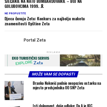
SJEĆANJE NA NATO BOMBARDOVANJE – BOJ NA
GOLUBOVCIMA 1999. 🎗
NE PROPUSTITE
Djeca čuvaju Zetu: Konkurs za najbolju maketu
znamenitosti Opštine Zeta
Portal Zeta
REKLAMA
MOŽE VAM SE DOPASTI
Branko Noković podnio neopozivu ostavku na
mjesto predsjednika OO SNP Zeta
Isti dokument, dvije odluke: Da li je KIC