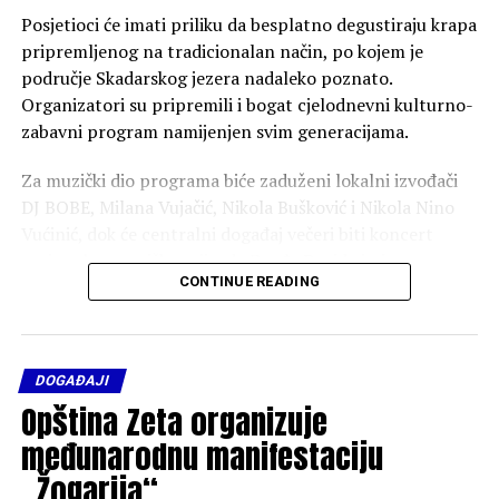
Posjetioci će imati priliku da besplatno degustiraju krapa
pripremljenog na tradicionalan način, po kojem je
područje Skadarskog jezera nadaleko poznato.
Organizatori su pripremili i bogat cjelodnevni kulturno-
zabavni program namijenjen svim generacijama.
Za muzički dio programa biće zaduženi lokalni izvođači
DJ BOBE, Milana Vujačić, Nikola Bušković i Nikola Nino
Vućinić, dok će centralni događaj večeri biti koncert
regionalne muzičke zvijezde Đorđa Davida i njegovog
CONTINUE READING
benda Death Saw.
Poseban sadržaj biće organizovan i za najmlađe
posjetioce, koji će moći da uživaju u dječijem kutku sa
DOGAĐAJI
brojnim zabavnim i edukativnim aktivnostima
Opština Zeta organizuje
prilagođenim njihovom uzrastu.
međunarodnu manifestaciju
Organizatori pozivaju građane i turiste da posjete Zetu,
„Žogarija“
uživaju u tradicionalnim specijalitetima i bogatom