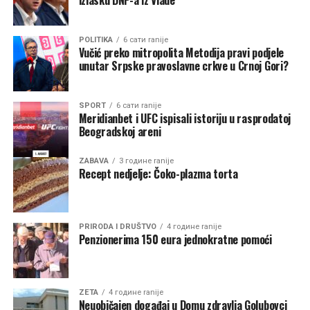
izlasku DNP-a iz Vlade
djelatnosti Opštine Zeta, Marijana Nedović Radulović,
koja je istakla značaj ovakvih inicijativa za lokalnu
zajednicu i podršku institucija u radu sa mladima. Tom
POLITIKA
6 сати ranije
prilikom najavila je i otvaranje Omladinskog centra u
Vučić preko mitropolita Metodija pravi podjele
unutar Srpske pravoslavne crkve u Crnoj Gori?
Zeti, koji će, kako je navedeno, biti prostor za
povezivanje i razvoj mladih.
SPORT
6 сати ranije
Program radionice realizovan je kroz diskusije, praktične
Meridianbet i UFC ispisali istoriju u rasprodatoj
Beogradskoj areni
vježbe i primjere iz svakodnevnog života, uz aktivno
učešće prisutnih.
ZABAVA
3 године ranije
Recept nedjelje: Čoko-plazma torta
Edukatori na radionici bili su magistar ekonomije Mirsad
Dreić i magistar krivičnog prava Elma Balota, koji su
učesnicima približili teme iz oblasti mentalnog zdravlja i
ličnog razvoja.
PRIRODA I DRUŠTVO
4 године ranije
Penzionerima 150 eura jednokratne pomoći
ZETA
4 године ranije
Neuobičajen događaj u Domu zdravlja Golubovci