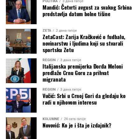
POLITIKA
3 дана ranije
Mandić: Četvrti avgust za svakog Srbina
predstavlja datum bolne tišine
ZETA
2 дана ranije
ZetaCast: Zarija Kračković o fudbalu,
novinarstvu i ljudima koji su stvarali
sportsku Zetu
REGION
3 дана ranije
Italijanska premijerka Đorđa Meloni
predlaže Crnu Goru za prihvat
migranata
REGION
3 дана ranije
Vučić: Srbi u Crnoj Gori da gledaju ko
radi u njihovom interesu
KOLUMNE
24 сата ranije
Novović: Ko je i šta je izdajnik?