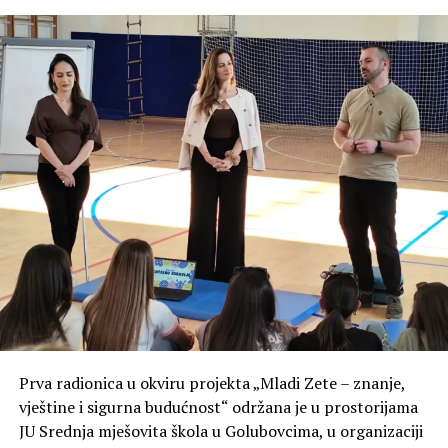
više lokalnih institucija i službi, među kojima su JU
Centar za pružanje usluga iz oblasti socijalne i dječije
zaštite za Opštinu Zeta, Nacionalni park „Skadarsko
jezero“, Komunalno preduzeće Opštine Zeta i Turistička
organizacija Zeta.
Centralni dio manifestacije činiće takmičenje četiri
osnovne škole sa teritorije Opštine Zeta, kao i vrtića
„Zvjezdani vrt“.
Prva radionica u okviru projekta „Mladi Zete – znanje,
vještine i sigurna budućnost“ održana je u prostorijama
JU Srednja mješovita škola u Golubovcima, u organizaciji