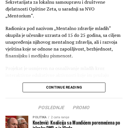
Sekretarijata za lokalnu samoupravu i društvene
djelatnosti Opštine Zeta, u saradnji sa NVO
„Mentorium“.
Radionica pod nazivom „Mentalno zdravlje mladih“
okupila je učesnike uzrasta od 15 do 25 godina, sa ciljem
unapređenja njihovog mentalnog zdravlja, ali i razvoja
vještina koje se odnose na zapošljivost, bezbjednost,
finansijsku i medijsku pismenost.
Projekat je usmjeren na osnaživanje mladih kroz
interaktivne edukativne aktivnosti koje im pružaju
praktična znanja i alate za donošenje informisanih
CONTINUE READING
odluka, aktivnije učešće u društvu, kao i razvoj
mehanizama za suočavanje sa stresom, anksioznošću i
drugim emocionalnim izazovima.
POSLEDNJE
PROMO
Radionicu je otvorila vršiteljka dužnosti sekretarke
POLITIKA
2 сата ranije
Sekretarijata za lokalnu samoupravu i društvene
Knežević: Koalicija sa Mandićem poremećena po