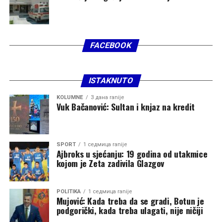
FACEBOOK
ISTAKNUTO
KOLUMNE
3 дана ranije
Vuk Bačanović: Sultan i knjaz na kredit
SPORT
1 седмица ranije
Ajbroks u sjećanju: 19 godina od utakmice
kojom je Zeta zadivila Glazgov
POLITIKA
1 седмица ranije
Mujović: Kada treba da se gradi, Botun je
podgorički, kada treba ulagati, nije ničiji