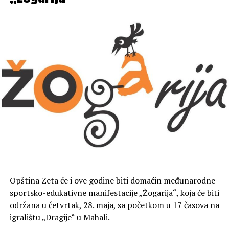
programu, te zajedno obilježe početak ljetnje turističke
sezone na obali Skadarskog jezera.
Opština Zeta će i ove godine biti domaćin međunarodne
sportsko-edukativne manifestacije „Žogarija“, koja će biti
održana u četvrtak, 28. maja, sa početkom u 17 časova na
igralištu „Dragije“ u Mahali.