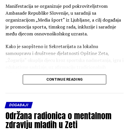
Manifestacija se organizuje pod pokroviteljstvom
Ambasade Republike Slovenije, u saradnji sa
organizacijom „Media šport“ iz Ljubljane, a cilj događaja
je promocija sporta, timskog rada, inkluzije i saradnje
među djecom osnovnoškolskog uzrasta.
Kako je saopšteno iz Sekretarijata za lokalnu
samoupravu i društvene djelatnosti Opštine Zeta,
„Žogarija“ okuplja djecu kroz sportska nadmetanja, igru i
edukativne sadržaje, uz afirmaciju tradicionalnih
vrijednosti i evropskog duha.
CONTINUE READING
Ovogodišnja manifestacija organizuje se i povodom
obilježavanja Dana Evrope, uz podršku Delegacije
Evropske unije kroz projekat „Opštine za EU“, čime se
DOGAĐAJI
dodatno ističe značaj lokalnih zajednica u procesu
Održana radionica o mentalnom
evropskih integracija.
zdravlju mladih u Zeti
U revijalnom dijelu programa učestvovaće predstavnici