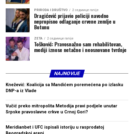
PRIRODA I DRUŠTVO
2 седмице ranije
Dragićević prijavio policiji navodno
nepropisno odlaganje crvene zemlje u
Botunu
ZETA
2 седмице ranije
Tošković: Pravosnažno sam rehabilitovan,
mediji iznose netačne i neosnovane tvrdnje
NAJNOVIJE
Knežević: Koalicija sa Mandićem poremećena po izlasku
DNP-a iz Vlade
Vučić preko mitropolita Metodija pravi podjele unutar
Srpske pravoslavne crkve u Crnoj Gori?
Meridianbet i UFC ispisali istoriju u rasprodatoj
Beogradskoj areni