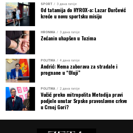
SPORT
3 дана ranije
Od tatamija do HYROX-a: Lazar Đurčević
kreće u novu sportsku misiju
HRONIKA
3 дана ranije
Zećanin uhapšen u Tuzima
POLITIKA
4 дана ranije
Andrić: Nema zaborava za stradale i
prognane u “Oluji”
POLITIKA
2 дана ranije
Vučić preko mitropolita Metodija pravi
podjele unutar Srpske pravoslavne crkve
u Crnoj Gori?