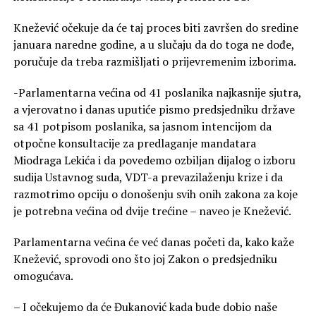
Knežević očekuje da će taj proces biti završen do sredine
januara naredne godine, a u slučaju da do toga ne dođe,
poručuje da treba razmišljati o prijevremenim izborima.
-Parlamentarna većina od 41 poslanika najkasnije sjutra,
a vjerovatno i danas uputiće pismo predsjedniku države
sa 41 potpisom poslanika, sa jasnom intencijom da
otpočne konsultacije za predlaganje mandatara
Miodraga Lekića i da povedemo ozbiljan dijalog o izboru
sudija Ustavnog suda, VDT-a prevazilaženju krize i da
razmotrimo opciju o donošenju svih onih zakona za koje
je potrebna većina od dvije trećine – naveo je Knežević.
Parlamentarna većina će već danas početi da, kako kaže
Knežević, sprovodi ono što joj Zakon o predsjedniku
omogućava.
– I očekujemo da će Đukanović kada bude dobio naše