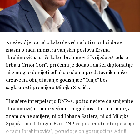
On je rekao da za njega politika nije umijeće da se ljudi
drže u rovovima, nego da se iz njih izađe.
„Ponekad je najveća snaga da u odgovoru na mržnju ne
postanemo ono protiv čega se borimo. Posebnu
zahvalnost u tom smislu dugujemo našoj svetoj Srpskoj
Knežević je poručio kako će većina biti u prilici da se
pravoslavnoj crkvi“, kazao je Mandić.
izjasni o radu ministra vanjskih poslova Ervina
Ibrahimovića. Ističe kako Ibrahimović “vrijeđa 33 odsto
On je podsjetio na veliku ulogu pokojnog mitropolita
Srba u Crnoj Gori”, pri čemu je dodao i da šef diplomatije
Amfilohija, ističući njegov nemjerljiv doprinos očuvanju
nije mogao donijeti odluku o slanju predstavnika naše
sabornosti i duhovnosti Crne Gore.
države na obilježavanje godišnjice “Oluje” bez
saglasnosti premijera Milojka Spajića.
„Da li danas mi, potomci velikih ljudi koji su znali da se
pomire i nakon zločina, možemo da nađemo snage da
“Imaćete interpelaciju DNP-a, pošto nećete da smijenite
krenemo naprijed – moramo“, poručio je Mandić.
Ibrahimovića. Imate većinu i mogućnost da to uradite, a
znam da ne smijete, ni od Johana Satlera, ni od Milojka
Naša današnja Fundina, kazao je, jeste borba za uspješno
Spajića, ni od drugih. Evo, DNP će pokrenuti interpelaciju
i srećno društvo.
o radu Ibrahimovića”, poručio je on gostujući na Adriji.
„Neka je vječna slava junacima Fundine i neka Bog