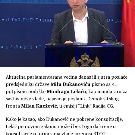
Aktuelna parlamentarana većina danas ili sjutra poslaće
predsjedniku države
Milu Đukanoviću
pismo sa 41
potpisom podrške
Miodragu Lekiću
, kao mandataru za
sastav nove vlade, najavio je poslanik Demokratskog
fronta
Milan Knežević
, u emisiji “Link” Radija CG.
Kako je kazao, ako Đukanović ne pokrene konsultacije,
Lekić po novom zakonu može i bez toga da krene u
konsultacije o formiranja vlade, prenosi RTCG.