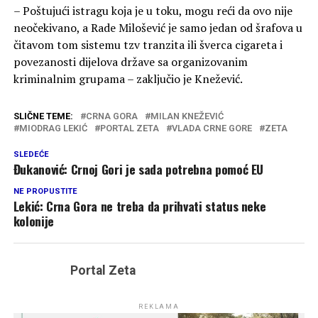
– Poštujući istragu koja je u toku, mogu reći da ovo nije
neočekivano, a Rade Milošević je samo jedan od šrafova u
čitavom tom sistemu tzv tranzita ili šverca cigareta i
povezanosti dijelova države sa organizovanim
kriminalnim grupama – zaključio je Knežević.
SLIČNE TEME:
CRNA GORA
MILAN KNEŽEVIĆ
MIODRAG LEKIĆ
PORTAL ZETA
VLADA CRNE GORE
ZETA
SLEDEĆE
Đukanović: Crnoj Gori je sada potrebna pomoć EU
NE PROPUSTITE
Lekić: Crna Gora ne treba da prihvati status neke
kolonije
Portal Zeta
REKLAMA