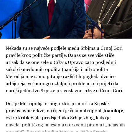
Na pitanje da li je NSD ostala dosljedna svemu za šta se
zalagala, kazao je kako je to pitanje za njih.
Knežević ne isključuje mogućnost da po izborima 2027.
godine bude formirana Vlada čiji će predsjednik biti on.
“U junu 2027, ako budemo, a hoćemo ako bog da,
Nekada su se najveće podjele među Srbima u Crnoj Gori
formirali Vladu bez ovih koji hoće da nas šalju kod
pravile kroz političke partije. Danas se sve više stiče
Satlera, prva odluka koju ću donijeti kao premijer biće
utisak da se one sele u Crkvu. Upravo zato posljednji
otpriznavanje Kosova. Kao premijer. Gdje bi im bio kraj
sukob između mitropolita Joanikija i mitropolita
da sam ja bio premijer i od 2023, ja znam da štitim
Metodija nije samo pitanje različitih pogleda dvojice
nacionalne interese”, poručio je on.
arhijereja, već mnogo ozbiljniji problem koji prijeti da
naruši jedinstvo Srpske pravoslavne crkve u Crnoj Gori.
Dok je Mitropolija crnogorsko-primorska Srpske
pravoslavne crkve, na čijem je čelu mitropolit
Joanikije
,
oštro kritikovala predsjednika Srbije zbog, kako je
navela, političkog miješanja u crkvena pitanja i „nejasnih
optužbi“, Eparhija budimljansko-nikšićka Srpske