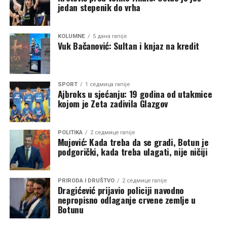
jedan stepenik do vrha
Crkva je kroz istoriju opstajala onda kada je bila iznad
dnevne politike. Onog trenutka kada politički interesi
KOLUMNE
5 дана ranije
počnu da određuju crkvene odnose, prestaje da bude
Vuk Bačanović: Sultan i knjaz na kredit
prostor okupljanja i postaje novo poprište sukoba.
Budućnost Srpske pravoslavne crkve u Crnoj Gori
SPORT
1 седмица ranije
zavisiće od toga da li ostaje duhovni oslonac svog naroda
Ajbroks u sjećanju: 19 godina od utakmice
ili postaje još jedno polje političkog nadmetanja koje će
kojom je Zeta zadivila Glazgov
Vučić iskoristiti za dobijanje političkog uticaja.
POLITIKA
2 седмице ranije
Mujović: Kada treba da se gradi, Botun je
podgorički, kada treba ulagati, nije ničiji
PRIRODA I DRUŠTVO
2 седмице ranije
Dragićević prijavio policiji navodno
nepropisno odlaganje crvene zemlje u
Botunu