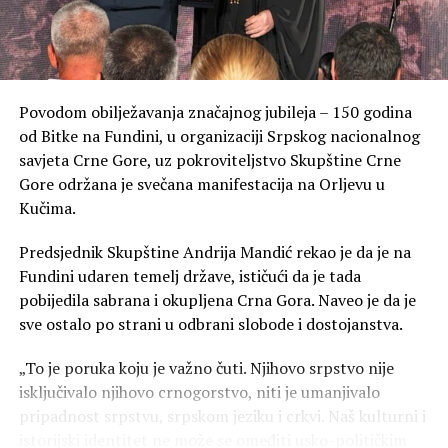
Povodom obilježavanja značajnog jubileja – 150 godina
od Bitke na Fundini, u organizaciji Srpskog nacionalnog
savjeta Crne Gore, uz pokroviteljstvo Skupštine Crne
Gore održana je svečana manifestacija na Orljevu u
Kučima.
Predsjednik Skupštine Andrija Mandić rekao je da je na
Fundini udaren temelj države, ističući da je tada
pobijedila sabrana i okupljena Crna Gora. Naveo je da je
sve ostalo po strani u odbrani slobode i dostojanstva.
„To je poruka koju je važno čuti. Njihovo srpstvo nije
isključivalo njihovo crnogorstvo, niti je umanjivalo
pripadnost srpstvu, srpskom jeziku i crkvi. Naš kulturni i
istorijski identitet ne može se omeđiti usko-političkim