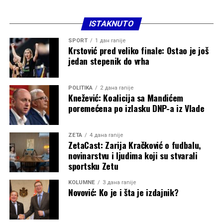
ISTAKNUTO
SPORT
1 дан ranije
Krstović pred veliko finale: Ostao je još
jedan stepenik do vrha
POLITIKA
2 дана ranije
Knežević: Koalicija sa Mandićem
poremećena po izlasku DNP-a iz Vlade
ZETA
4 дана ranije
ZetaCast: Zarija Kračković o fudbalu,
novinarstvu i ljudima koji su stvarali
sportsku Zetu
KOLUMNE
3 дана ranije
Novović: Ko je i šta je izdajnik?