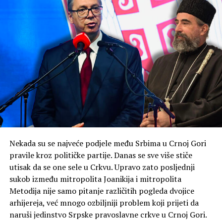
senzacionalnom obradom toga što vidi čitava Crna Gora.
To nije nikakav dogovor Mandića i mene – jednostavno,
drugačije vidimo to kako treba doći do cilja”, rekao je
Knežević.
Na pitanje da li je NSD ostala dosljedna svemu za šta se
zalagala, kazao je kako je to pitanje za njih.
Knežević ne isključuje mogućnost da po izborima 2027.
godine bude formirana Vlada čiji će predsjednik biti on.
“U junu 2027, ako budemo, a hoćemo ako bog da,
Nekada su se najveće podjele među Srbima u Crnoj Gori
formirali Vladu bez ovih koji hoće da nas šalju kod
pravile kroz političke partije. Danas se sve više stiče
Satlera, prva odluka koju ću donijeti kao premijer biće
utisak da se one sele u Crkvu. Upravo zato posljednji
otpriznavanje Kosova. Kao premijer. Gdje bi im bio kraj
sukob između mitropolita Joanikija i mitropolita
da sam ja bio premijer i od 2023, ja znam da štitim
Metodija nije samo pitanje različitih pogleda dvojice
nacionalne interese”, poručio je on.
arhijereja, već mnogo ozbiljniji problem koji prijeti da
naruši jedinstvo Srpske pravoslavne crkve u Crnoj Gori.