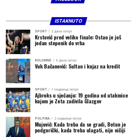
dimenziju vjerovatno će biti tema rasprava još dugo.
Najveći gubitnici u svemu ovome nijesu ni Vučić, ni
Joanikije, ni Metodije. Gubitnici su vjernici koji od svojih
ISTAKNUTO
duhovnih pastira očekuju mir, pomirenje i jedinstvo, a
SPORT
2 дана ranije
umjesto toga svakodnevno svjedoče novim podjelama.
Krstović pred veliko finale: Ostao je još
jedan stepenik do vrha
Crkva je kroz istoriju opstajala onda kada je bila iznad
dnevne politike. Onog trenutka kada politički interesi
KOLUMNE
6 дана ranije
počnu da određuju crkvene odnose, prestaje da bude
Vuk Bačanović: Sultan i knjaz na kredit
prostor okupljanja i postaje novo poprište sukoba.
Budućnost Srpske pravoslavne crkve u Crnoj Gori
SPORT
1 седмица ranije
zavisiće od toga da li ostaje duhovni oslonac svog naroda
Ajbroks u sjećanju: 19 godina od utakmice
ili postaje još jedno polje političkog nadmetanja koje će
kojom je Zeta zadivila Glazgov
Vučić iskoristiti za dobijanje političkog uticaja.
POLITIKA
2 седмице ranije
Mujović: Kada treba da se gradi, Botun je
podgorički, kada treba ulagati, nije ničiji