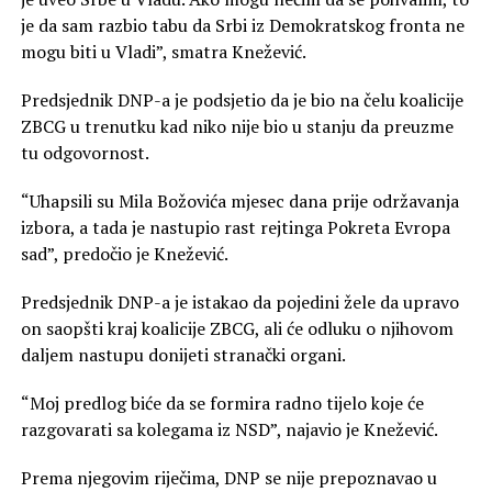
je da sam razbio tabu da Srbi iz Demokratskog fronta ne
mogu biti u Vladi”, smatra Knežević.
Predsjednik DNP-a je podsjetio da je bio na čelu koalicije
ZBCG u trenutku kad niko nije bio u stanju da preuzme
tu odgovornost.
“Uhapsili su Mila Božovića mjesec dana prije održavanja
izbora, a tada je nastupio rast rejtinga Pokreta Evropa
sad”, predočio je Knežević.
Predsjednik DNP-a je istakao da pojedini žele da upravo
on saopšti kraj koalicije ZBCG, ali će odluku o njihovom
daljem nastupu donijeti stranački organi.
“Moj predlog biće da se formira radno tijelo koje će
razgovarati sa kolegama iz NSD”, najavio je Knežević.
Prema njegovim riječima, DNP se nije prepoznavao u