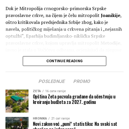
Dok je Mitropolija crnogorsko-primorska Srpske
pravoslavne crkve, na čijem je čelu mitropolit
Joanikije
,
oštro kritikovala predsjednika Srbije zbog, kako je
navela, političkog miješanja u crkvena pitanja i „nejasnih
optužbi“, Eparhija budimljansko-nikšićka Srpske
pravoslavne crkve, kojom upravlja mitropolit
Metodije
,
javno je stala u Vučićevu odbranu, ocjenjujući da njegove
poruke doprinose očuvanju jedinstva Srpske pravoslavne
CONTINUE READING
crkve.
Polemika je uslijedila nakon Vučićevih izjava tokom
POSLEDNJE
PROMO
posjete Republici Srpskoj, gdje je govorio o položaju
Srba u regionu, litijama u Crnoj Gori i, kako je rekao,
ZETA
16 сати ranije
Opština Zeta pozvala građane da učestvuju u
pokušajima da se oslabi jedinstvo SPC.
kreiranju budžeta za 2027. godinu
Sve više izgleda da se kroz crkvene autoritete vodi
politički obračun u kojem je predsjednik Srbije
HRONIKA
21 сат ranije
Aleksandar Vučić postao nezaobilazan faktor.
Novi zakon već „puni“ statistiku: Na svaki sat