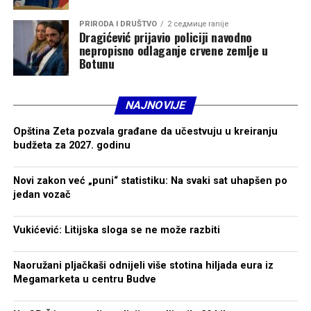
PRIRODA I DRUŠTVO
2 седмице ranije
Dragićević prijavio policiji navodno
nepropisno odlaganje crvene zemlje u
Botunu
NAJNOVIJE
Opština Zeta pozvala građane da učestvuju u kreiranju
budžeta za 2027. godinu
Novi zakon već „puni“ statistiku: Na svaki sat uhapšen po
jedan vozač
Vukićević: Litijska sloga se ne može razbiti
Naoružani pljačkaši odnijeli više stotina hiljada eura iz
Megamarketa u centru Budve