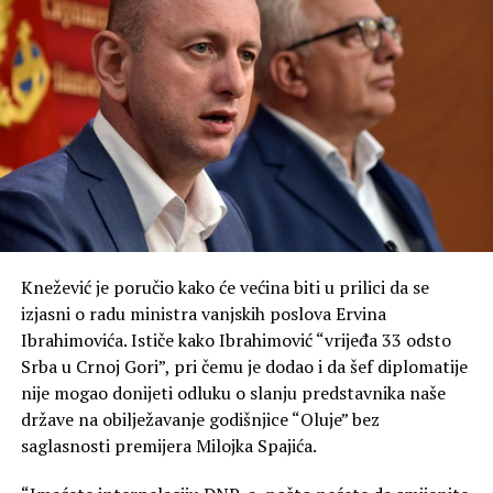
„Ne može se srpskom narodu osporavati pravo koje se
svima drugima priznaje. Ne možemo voditi politiku
kakvu je vodio bivši režim“, kazao je Mandić.
On je rekao da za njega politika nije umijeće da se ljudi
drže u rovovima, nego da se iz njih izađe.
„Ponekad je najveća snaga da u odgovoru na mržnju ne
postanemo ono protiv čega se borimo. Posebnu
zahvalnost u tom smislu dugujemo našoj svetoj Srpskoj
Knežević je poručio kako će većina biti u prilici da se
pravoslavnoj crkvi“, kazao je Mandić.
izjasni o radu ministra vanjskih poslova Ervina
Ibrahimovića. Ističe kako Ibrahimović “vrijeđa 33 odsto
On je podsjetio na veliku ulogu pokojnog mitropolita
Srba u Crnoj Gori”, pri čemu je dodao i da šef diplomatije
Amfilohija, ističući njegov nemjerljiv doprinos očuvanju
nije mogao donijeti odluku o slanju predstavnika naše
sabornosti i duhovnosti Crne Gore.
države na obilježavanje godišnjice “Oluje” bez
saglasnosti premijera Milojka Spajića.
„Da li danas mi, potomci velikih ljudi koji su znali da se
pomire i nakon zločina, možemo da nađemo snage da