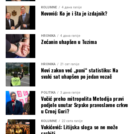
KOLUMNE
4 дана ranije
Novović: Ko je i šta je izdajnik?
HRONIKA
4 дана ranije
Zećanin uhapšen u Tuzima
HRONIKA
21 сат ranije
Novi zakon već „puni“ statistiku: Na
svaki sat uhapšen po jedan vozač
POLITIKA
3 дана ranije
Vučić preko mitropolita Metodija pravi
podjele unutar Srpske pravoslavne crkve
u Crnoj Gori?
KOLUMNE
22 сата ranije
Vukićević: Litijska sloga se ne može
razbiti