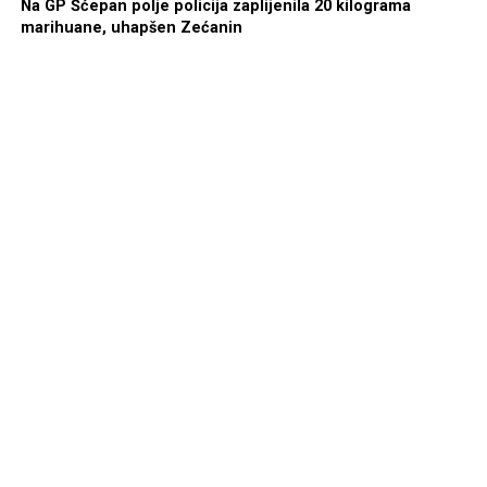
Na GP Šćepan polje policija zaplijenila 20 kilograma
marihuane, uhapšen Zećanin