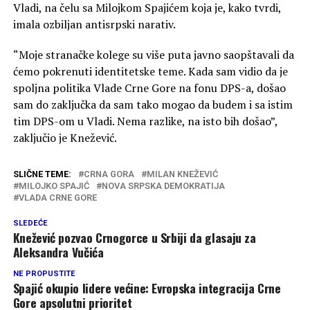
Vladi, na čelu sa Milojkom Spajićem koja je, kako tvrdi,
imala ozbiljan antisrpski narativ.
“Moje stranačke kolege su više puta javno saopštavali da
ćemo pokrenuti identitetske teme. Kada sam vidio da je
spoljna politika Vlade Crne Gore na fonu DPS-a, došao
sam do zaključka da sam tako mogao da budem i sa istim
tim DPS-om u Vladi. Nema razlike, na isto bih došao”,
zaključio je Knežević.
SLIČNE TEME:
CRNA GORA
MILAN KNEŽEVIĆ
MILOJKO SPAJIĆ
NOVA SRPSKA DEMOKRATIJA
VLADA CRNE GORE
SLEDEĆE
Knežević pozvao Crnogorce u Srbiji da glasaju za
Aleksandra Vučića
NE PROPUSTITE
Spajić okupio lidere većine: Evropska integracija Crne
Gore apsolutni prioritet