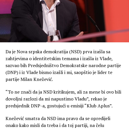
Da je Nova srpska demokratija (NSD) prva izašla sa
zahtjevima o identitetskim temama i izašla iz Vlade,
sazvao bih Predsjedništvo Demokratske narodne partije
(DNP) i iz Vlade bismo izašli i mi, saopštio je lider te
partije Milan Knežević.
“To ne znači da ja NSD kritikujem, ali za mene bi ovo bili
dovoljni razlozi da mi napustimo Vladu”, rekao je
predsjednik DNP-a, gostujući u emisiji “Klub Aplus”.
Knežević smatra da NSD ima pravo da se opredijeli
onako kako misli da treba i da toj partiji, na čelu