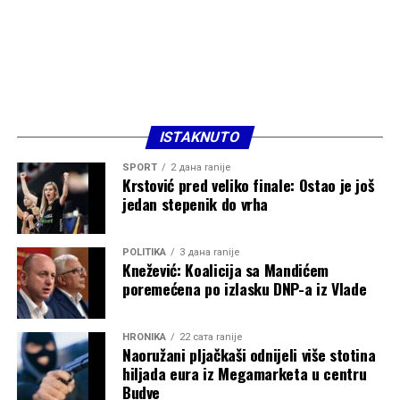
ISTAKNUTO
SPORT
2 дана ranije
Krstović pred veliko finale: Ostao je još
jedan stepenik do vrha
POLITIKA
3 дана ranije
Knežević: Koalicija sa Mandićem
poremećena po izlasku DNP-a iz Vlade
HRONIKA
22 сата ranije
Naoružani pljačkaši odnijeli više stotina
hiljada eura iz Megamarketa u centru
Budve