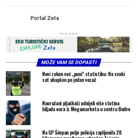
Portal Zeta
REKLAMA
MOŽE VAM SE DOPASTI
Novi zakon već „puni“ statistiku: Na svaki
sat uhapšen po jedan vozač
Naoružani pljačkaši odnijeli više stotina
hiljada eura iz Megamarketa u centru Budve
Na GP Šćepan polje policija zaplijenila 20