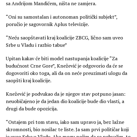
sa Andrijom Mandićem, ništa ne zamjera.
“Oni su samostalan i autonoman politički subjekt”,
poručio je sagovornik Aplus televizije.
“Neću saopštavati kraj koalicije ZBCG, lično sam uveo
Srbe u Vladu i razbio tabue”
Upitan kakav će biti model nastupanja koalicije “Za
budućnost Crne Gore”, Knežević je odgovorio da će se
dogovoriti oko toga, ali da on neće preuzimati ulogu da
saopšti kraj koalicije.
Knežević je podvukao da je njegov stav potpuno jasan:
neuobičajeno je da jedan dio koalicije bude dio vlasti, a
drugi da bude opozicija.
“Ostajem pri tom stavu, iako sam upravo ja, bez lažne
skromnosti, bio nosilac te liste. Ja sam prvi političar koji
je uveo Srbe u Vladu. Ako mogu nečim da se pohvalim, to