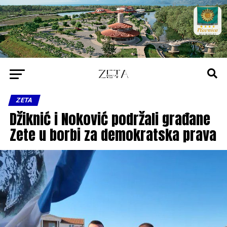
ZETA
Džiknić i Noković podržali građane
Zete u borbi za demokratska prava