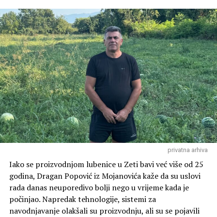
je Asanović.
Asanović je kazao da su u fazi planiranja analizirane
različite mogućnosti.
“U fazi planiranja analizirane su različite mogućnosti,
međutim upravo je ova lokacija bila definisana planskom
dokumentacijom kao odgovarajuća za ovu namjenu”,
kaže Asanović.
Lokacija na kojoj se gradi Vatrogasni dom je početna
tačka teritorije opštine, te recimo u slučaju intervencija
u priobalju jezera mora se proći čitava Zeta.
privatna arhiva
Vatrogascima će recimo, biti bliže Zelenika nego
Golubovci. Asanović ne smatra da će to predstavljati
Iako se proizvodnjom lubenice u Zeti bavi već više od 25
problem u radu vatrogasaca.
godina, Dragan Popović iz Mojanovića kaže da su uslovi
rada danas neuporedivo bolji nego u vrijeme kada je
“Ne smatramo da će lokacija predstavljati prepreku za
počinjao. Napredak tehnologije, sistemi za
efikasno djelovanje Službe zaštite i spašavanja. Prilikom
navodnjavanje olakšali su proizvodnju, ali su se pojavili