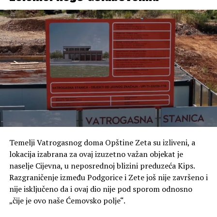
Poseban dio razgovora posvećen je FK Zeta, Zetskim
sportskim igrama i knjizi „Fudbal u Zeti“, u kojoj je
sabrao gotovo cijeli vijek fudbalske tradicije ovog kraja.
Temelji Vatrogasnog doma Opštine Zeta su izliveni, a
lokacija izabrana za ovaj izuzetno važan objekat je
naselje Cijevna, u neposrednoj blizini preduzeća Kips.
Razgraničenje između Podgorice i Zete još nije završeno i
nije isključeno da i ovaj dio nije pod sporom odnosno
„čije je ovo naše Ćemovsko polje“.