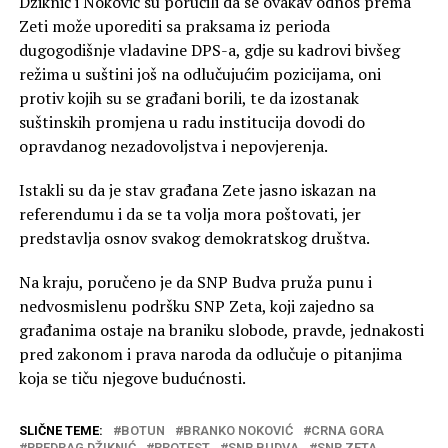
Džiknić i Noković su poručili da se ovakav odnos prema
Zeti može uporediti sa praksama iz perioda
dugogodišnje vladavine DPS-a, gdje su kadrovi bivšeg
režima u suštini još na odlučujućim pozicijama, oni
protiv kojih su se građani borili, te da izostanak
suštinskih promjena u radu institucija dovodi do
opravdanog nezadovoljstva i nepovjerenja.
Istakli su da je stav građana Zete jasno iskazan na
referendumu i da se ta volja mora poštovati, jer
predstavlja osnov svakog demokratskog društva.
Na kraju, poručeno je da SNP Budva pruža punu i
nedvosmislenu podršku SNP Zeta, koji zajedno sa
građanima ostaje na braniku slobode, pravde, jednakosti
pred zakonom i prava naroda da odlučuje o pitanjima
koja se tiču njegove budućnosti.
SLIČNE TEME:
BOTUN
BRANKO NOKOVIĆ
CRNA GORA
PREDRAG DŽIKNIĆ
PROTEST
SNP BUDVA
SNP ZETA