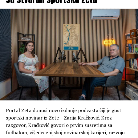
Portal Zeta donosi novo izdanje podcasta čiji je gost
sportski novinar iz Zete – Zarija Kračković. Kroz
razgovor, Kračković govori o prvim susretima sa
fudbalom, višedecenijskoj novinarskoj karijeri, razvoju