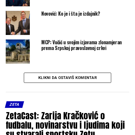
Novović: Ko je i šta je izdajnik?
MCP: Vučić u svojim izjavama zlonamjeran
prema Srpskoj pravoslavnoj crkvi
KLIKNI DA OSTAVIŠ KOMENTAR
ZETA
ZetaCast: Zarija Kračković o
fudbalu, novinarstvu i ljudima koji
su stvarali sportsku Zetu