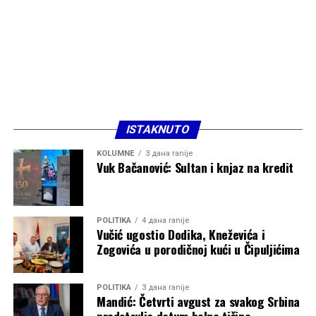
ISTAKNUTO
KOLUMNE
3 дана ranije
Vuk Bačanović: Sultan i knjaz na kredit
POLITIKA
4 дана ranije
Vučić ugostio Dodika, Kneževića i
Zogovića u porodičnoj kući u Čipuljićima
POLITIKA
3 дана ranije
Mandić: Četvrti avgust za svakog Srbina