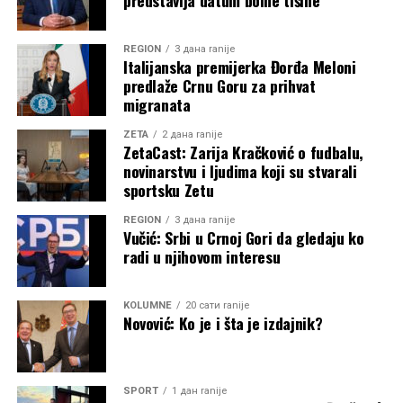
predstavlja datum bolne tišine
REGION
3 дана ranije
Italijanska premijerka Đorđa Meloni
predlaže Crnu Goru za prihvat
migranata
ZETA
2 дана ranije
ZetaCast: Zarija Kračković o fudbalu,
novinarstvu i ljudima koji su stvarali
sportsku Zetu
REGION
3 дана ranije
Vučić: Srbi u Crnoj Gori da gledaju ko
radi u njihovom interesu
KOLUMNE
20 сати ranije
Novović: Ko je i šta je izdajnik?
SPORT
1 дан ranije