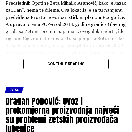
Predsjednik Opštine Zeta Mihailo Asanović, kako je kazao
za „Dan“, nema te dileme. Ova lokacija je za tu namjenu
predviđena Prostorno-urbanističkim planom Podgorice.
A upravo prema PUP-u od 2014. godine granica Glavnog
grada sa Zetom, prema mapama iz ovog dokumenta, ide
rijekom Cijevnom do mosta i tu se penje ka Botunu tako
da su bazeni crvenog mulja, i kompletan kompleks KAP-
a i dio Ćemovskog polja gdje se planira stanica u sastavu
Podgorice. Ovo je sadržano u karti o administartivnoj
CONTINUE READING
podjeli i označeno kao opštinska granica između
Podgorice i Zete.
“Lokacija nije odabrana slučajno. Ona je već bila
ZETA
predviđena važećom planskom dokumentacijom,
Dragan Popović: Uvoz i
odnosno Prostorno-urbanističkim planom, što nam je
prekomjerna proizvodnja najveći
omogućilo da bez odlaganja pristupimo realizaciji ovog
značajnog projekta. Smatrali smo da nije bilo razloga da
su problemi zetskih proizvođača
čekamo završetak procesa razgraničenja kada su planski
lubenice
i zakonski uslovi za izgradnju već bili obezbijeđeni”, rekao