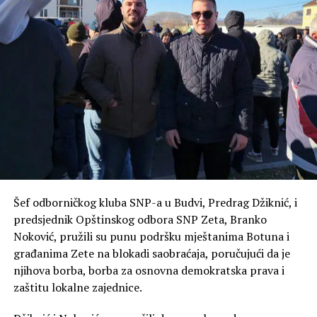
Šef odborničkog kluba SNP-a u Budvi, Predrag Džiknić, i
predsjednik Opštinskog odbora SNP Zeta, Branko
Noković, pružili su punu podršku mještanima Botuna i
građanima Zete na blokadi saobraćaja, poručujući da je
njihova borba, borba za osnovna demokratska prava i
zaštitu lokalne zajednice.