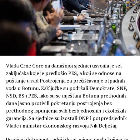
Vlada Crne Gore na današnjoj sjednici usvojila je set
zaključaka koje je predložio PES, a koji se odnose na
puštanje u rad Postrojenja za prečišćavanje otpadnih
voda u Botunu. Zaključke su podržali Demokrate, SNP,
NSD, BS i PES, iako su se mještani Botuna prethodnih
dana jasno protivili pokretanju postrojenja bez
prethodnog ispunjenja svih bezbjednosnih i ekoloških
garancija. Sa sjednice su izostali DNP i potpredsjednik
Vlade i ministar ekonomskog razvoja Nik Đeljošaj.
Usvojeni dokument sadrži deset mjera, među kojima su