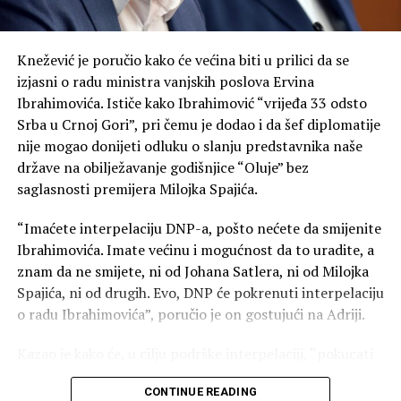
„Ponekad je najveća snaga da u odgovoru na mržnju ne
postanemo ono protiv čega se borimo. Posebnu
zahvalnost u tom smislu dugujemo našoj svetoj Srpskoj
Knežević je poručio kako će većina biti u prilici da se
pravoslavnoj crkvi“, kazao je Mandić.
izjasni o radu ministra vanjskih poslova Ervina
Ibrahimovića. Ističe kako Ibrahimović “vrijeđa 33 odsto
On je podsjetio na veliku ulogu pokojnog mitropolita
Srba u Crnoj Gori”, pri čemu je dodao i da šef diplomatije
Amfilohija, ističući njegov nemjerljiv doprinos očuvanju
nije mogao donijeti odluku o slanju predstavnika naše
sabornosti i duhovnosti Crne Gore.
države na obilježavanje godišnjice “Oluje” bez
saglasnosti premijera Milojka Spajića.
„Da li danas mi, potomci velikih ljudi koji su znali da se
pomire i nakon zločina, možemo da nađemo snage da
“Imaćete interpelaciju DNP-a, pošto nećete da smijenite
krenemo naprijed – moramo“, poručio je Mandić.
Ibrahimovića. Imate većinu i mogućnost da to uradite, a
znam da ne smijete, ni od Johana Satlera, ni od Milojka
Naša današnja Fundina, kazao je, jeste borba za uspješno
Spajića, ni od drugih. Evo, DNP će pokrenuti interpelaciju
i srećno društvo.
o radu Ibrahimovića”, poručio je on gostujući na Adriji.
„Neka je vječna slava junacima Fundine i neka Bog
Kazao je kako će, u cilju podrške interpelaciji, “pokucati
blagoslovi Crnu Goru“, kazao je Mandić.
na vrata poslaničkih klubova svih doskorašnjih
CONTINUE READING
koalicionih partnera”.