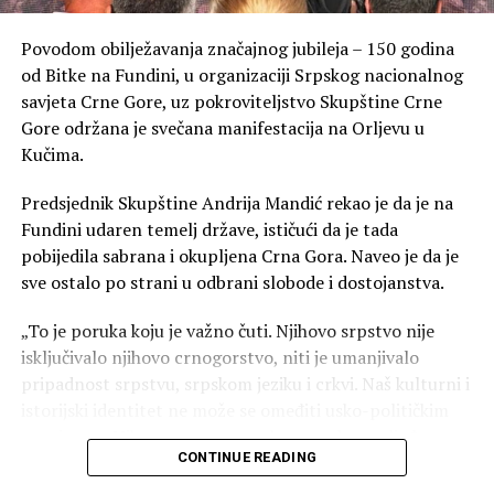
Povodom obilježavanja značajnog jubileja – 150 godina
od Bitke na Fundini, u organizaciji Srpskog nacionalnog
savjeta Crne Gore, uz pokroviteljstvo Skupštine Crne
Gore održana je svečana manifestacija na Orljevu u
Kučima.
Predsjednik Skupštine Andrija Mandić rekao je da je na
Fundini udaren temelj države, ističući da je tada
pobijedila sabrana i okupljena Crna Gora. Naveo je da je
sve ostalo po strani u odbrani slobode i dostojanstva.
„To je poruka koju je važno čuti. Njihovo srpstvo nije
isključivalo njihovo crnogorstvo, niti je umanjivalo
pripadnost srpstvu, srpskom jeziku i crkvi. Naš kulturni i
istorijski identitet ne može se omeđiti usko-političkim
granicama. Niko nema monopol na srpsko nasljeđe.
CONTINUE READING
Srpstvo u Crnoj Gori nije uvezeno sa strane, nego je
ovdje raslo vjekovima“, kazao je Mandić.