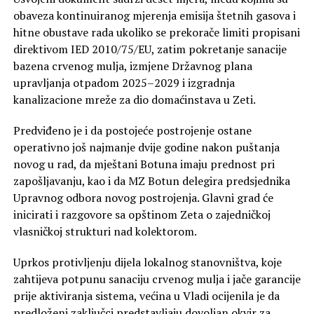
obaveza kontinuiranog mjerenja emisija štetnih gasova i
hitne obustave rada ukoliko se prekorače limiti propisani
direktivom IED 2010/75/EU, zatim pokretanje sanacije
bazena crvenog mulja, izmjene Državnog plana
upravljanja otpadom 2025–2029 i izgradnja
kanalizacione mreže za dio domaćinstava u Zeti.
Predviđeno je i da postojeće postrojenje ostane
operativno još najmanje dvije godine nakon puštanja
novog u rad, da mještani Botuna imaju prednost pri
zapošljavanju, kao i da MZ Botun delegira predsjednika
Upravnog odbora novog postrojenja. Glavni grad će
inicirati i razgovore sa opštinom Zeta o zajedničkoj
vlasničkoj strukturi nad kolektorom.
Uprkos protivljenju dijela lokalnog stanovništva, koje
zahtijeva potpunu sanaciju crvenog mulja i jače garancije
prije aktiviranja sistema, većina u Vladi ocijenila je da
predloženi zaključci predstavljaju dovoljan okvir za