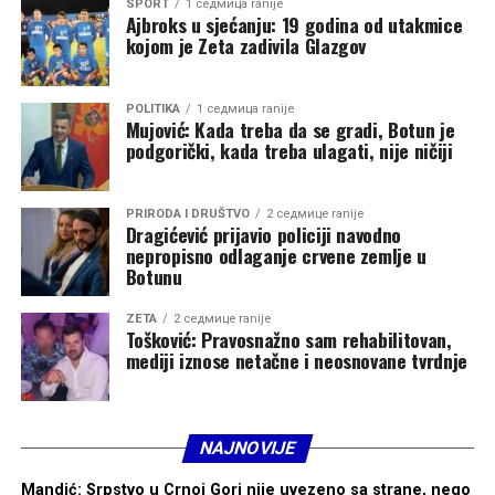
SPORT
1 седмица ranije
počnu da određuju crkvene odnose, prestaje da bude
Ajbroks u sjećanju: 19 godina od utakmice
prostor okupljanja i postaje novo poprište sukoba.
kojom je Zeta zadivila Glazgov
Budućnost Srpske pravoslavne crkve u Crnoj Gori
POLITIKA
1 седмица ranije
zavisiće od toga da li ostaje duhovni oslonac svog naroda
Mujović: Kada treba da se gradi, Botun je
ili postaje još jedno polje političkog nadmetanja koje će
podgorički, kada treba ulagati, nije ničiji
Vučić iskoristiti za dobijanje političkog uticaja.
PRIRODA I DRUŠTVO
2 седмице ranije
Dragićević prijavio policiji navodno
nepropisno odlaganje crvene zemlje u
Botunu
ZETA
2 седмице ranije
Tošković: Pravosnažno sam rehabilitovan,
mediji iznose netačne i neosnovane tvrdnje
NAJNOVIJE
Mandić: Srpstvo u Crnoj Gori nije uvezeno sa strane, nego