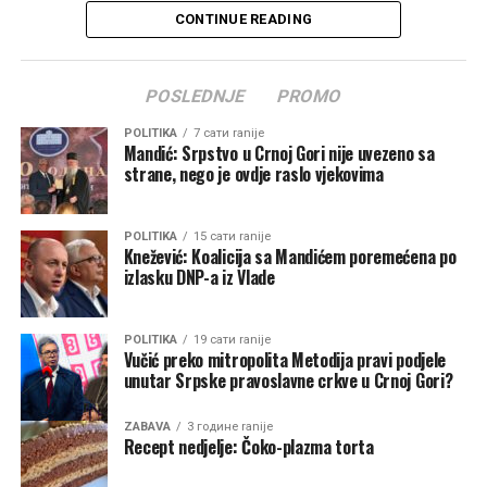
poruke doprinose očuvanju jedinstva Srpske pravoslavne
CONTINUE READING
crkve.
Polemika je uslijedila nakon Vučićevih izjava tokom
POSLEDNJE
PROMO
posjete Republici Srpskoj, gdje je govorio o položaju
Srba u regionu, litijama u Crnoj Gori i, kako je rekao,
POLITIKA
7 сати ranije
Mandić: Srpstvo u Crnoj Gori nije uvezeno sa
pokušajima da se oslabi jedinstvo SPC.
strane, nego je ovdje raslo vjekovima
Sve više izgleda da se kroz crkvene autoritete vodi
politički obračun u kojem je predsjednik Srbije
POLITIKA
15 сати ranije
Aleksandar Vučić postao nezaobilazan faktor.
Knežević: Koalicija sa Mandićem poremećena po
izlasku DNP-a iz Vlade
Mitropolit Metodije posljednjih mjeseci sve češće izlazi iz
okvira isključivo crkvenih tema. Njegovi govori i javni
POLITIKA
19 сати ranije
nastupi nerijetko zadiru duboko u politička pitanja,
Vučić preko mitropolita Metodija pravi podjele
unutar Srpske pravoslavne crkve u Crnoj Gori?
ostavljajući utisak da se ne obraća samo vjernicima, već i
biračkom tijelu. Time se neminovno otvara pitanje gdje
ZABAVA
3 године ranije
prestaje pastirska služba, a počinje politički angažman.
Recept nedjelje: Čoko-plazma torta
Ako je zadatak jednog mitropolita da čuva jedinstvo