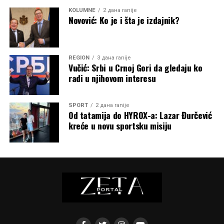
KOLUMNE
2 дана ranije
Novović: Ko je i šta je izdajnik?
REGION
3 дана ranije
Vučić: Srbi u Crnoj Gori da gledaju ko
radi u njihovom interesu
SPORT
2 дана ranije
Od tatamija do HYROX-a: Lazar Đurčević
kreće u novu sportsku misiju