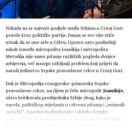
Knežević ne isključuje mogućnost da po izborima 2027.
godine bude formirana Vlada čiji će predsjednik biti on.
“U junu 2027, ako budemo, a hoćemo ako bog da,
Nekada su se najveće podjele među Srbima u Crnoj Gori
formirali Vladu bez ovih koji hoće da nas šalju kod
pravile kroz političke partije. Danas se sve više stiče
Satlera, prva odluka koju ću donijeti kao premijer biće
utisak da se one sele u Crkvu. Upravo zato posljednji
otpriznavanje Kosova. Kao premijer. Gdje bi im bio kraj
sukob između mitropolita Joanikija i mitropolita
da sam ja bio premijer i od 2023, ja znam da štitim
Metodija nije samo pitanje različitih pogleda dvojice
nacionalne interese”, poručio je on.
arhijereja, već mnogo ozbiljniji problem koji prijeti da
naruši jedinstvo Srpske pravoslavne crkve u Crnoj Gori.
Dok je Mitropolija crnogorsko-primorska Srpske
pravoslavne crkve, na čijem je čelu mitropolit
Joanikije
,
oštro kritikovala predsjednika Srbije zbog, kako je
navela, političkog miješanja u crkvena pitanja i „nejasnih
optužbi“, Eparhija budimljansko-nikšićka Srpske
pravoslavne crkve, kojom upravlja mitropolit
Metodije
,
javno je stala u Vučićevu odbranu, ocjenjujući da njegove