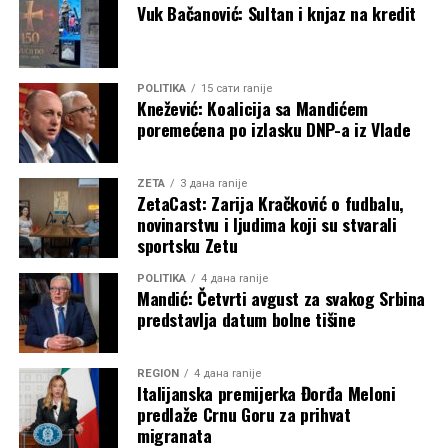
Vuk Bačanović: Sultan i knjaz na kredit
POLITIKA
15 сати ranije
Knežević: Koalicija sa Mandićem
poremećena po izlasku DNP-a iz Vlade
ZETA
3 дана ranije
ZetaCast: Zarija Kračković o fudbalu,
novinarstvu i ljudima koji su stvarali
sportsku Zetu
POLITIKA
4 дана ranije
Mandić: Četvrti avgust za svakog Srbina
predstavlja datum bolne tišine
REGION
4 дана ranije
Italijanska premijerka Đorđa Meloni
predlaže Crnu Goru za prihvat
migranata