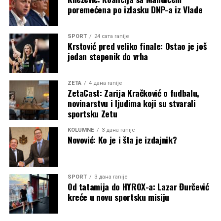
poremećena po izlasku DNP-a iz Vlade
SPORT
24 сата ranije
Krstović pred veliko finale: Ostao je još
jedan stepenik do vrha
ZETA
4 дана ranije
ZetaCast: Zarija Kračković o fudbalu,
novinarstvu i ljudima koji su stvarali
sportsku Zetu
KOLUMNE
3 дана ranije
Novović: Ko je i šta je izdajnik?
SPORT
3 дана ranije
Od tatamija do HYROX-a: Lazar Đurčević
kreće u novu sportsku misiju