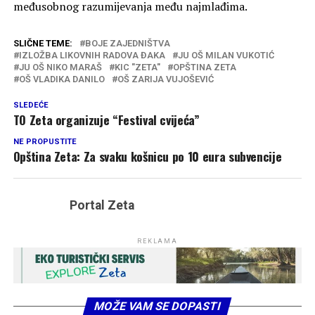
međusobnog razumijevanja među najmlađima.
SLIČNE TEME:
BOJE ZAJEDNIŠTVA
IZLOŽBA LIKOVNIH RADOVA ĐAKA
JU OŠ MILAN VUKOTIĆ
JU OŠ NIKO MARAŠ
KIC "ZETA"
OPŠTINA ZETA
OŠ VLADIKA DANILO
OŠ ZARIJA VUJOŠEVIĆ
SLEDEĆE
TO Zeta organizuje “Festival cvijeća”
NE PROPUSTITE
Opština Zeta: Za svaku košnicu po 10 eura subvencije
Portal Zeta
REKLAMA
MOŽE VAM SE DOPASTI