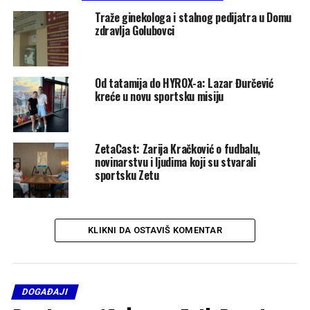
Traže ginekologa i stalnog pedijatra u Domu
zdravlja Golubovci
Od tatamija do HYROX-a: Lazar Đurčević
kreće u novu sportsku misiju
ZetaCast: Zarija Kračković o fudbalu,
novinarstvu i ljudima koji su stvarali
sportsku Zetu
KLIKNI DA OSTAVIŠ KOMENTAR
DOGAĐAJI