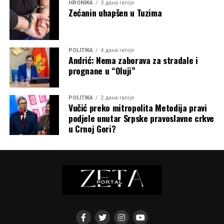
HRONIKA
3 дана ranije
Zećanin uhapšen u Tuzima
POLITIKA
4 дана ranije
Andrić: Nema zaborava za stradale i
prognane u “Oluji”
POLITIKA
2 дана ranije
Vučić preko mitropolita Metodija pravi
podjele unutar Srpske pravoslavne crkve
u Crnoj Gori?