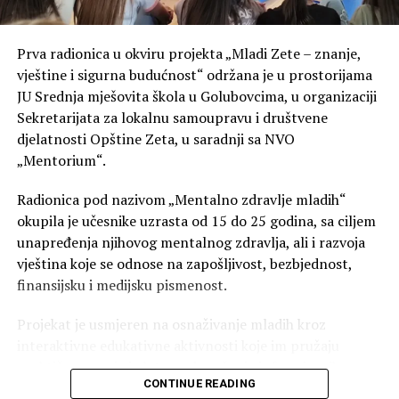
Prva radionica u okviru projekta „Mladi Zete – znanje,
vještine i sigurna budućnost“ održana je u prostorijama
JU Srednja mješovita škola u Golubovcima, u organizaciji
Sekretarijata za lokalnu samoupravu i društvene
djelatnosti Opštine Zeta, u saradnji sa NVO
„Mentorium“.
Radionica pod nazivom „Mentalno zdravlje mladih“
okupila je učesnike uzrasta od 15 do 25 godina, sa ciljem
unapređenja njihovog mentalnog zdravlja, ali i razvoja
vještina koje se odnose na zapošljivost, bezbjednost,
finansijsku i medijsku pismenost.
Projekat je usmjeren na osnaživanje mladih kroz
interaktivne edukativne aktivnosti koje im pružaju
praktična znanja i alate za donošenje informisanih
CONTINUE READING
odluka, aktivnije učešće u društvu, kao i razvoj