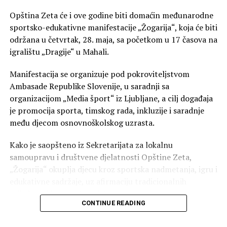
Opština Zeta će i ove godine biti domaćin međunarodne
sportsko-edukativne manifestacije „Žogarija“, koja će biti
održana u četvrtak, 28. maja, sa početkom u 17 časova na
igralištu „Dragije“ u Mahali.
Manifestacija se organizuje pod pokroviteljstvom
Ambasade Republike Slovenije, u saradnji sa
organizacijom „Media šport“ iz Ljubljane, a cilj događaja
je promocija sporta, timskog rada, inkluzije i saradnje
među djecom osnovnoškolskog uzrasta.
Kako je saopšteno iz Sekretarijata za lokalnu
samoupravu i društvene djelatnosti Opštine Zeta,
„Žogarija“ okuplja djecu kroz sportska nadmetanja, igru i
edukativne sadržaje, uz afirmaciju tradicionalnih
vrijednosti i evropskog duha.
CONTINUE READING
Ovogodišnja manifestacija organizuje se i povodom