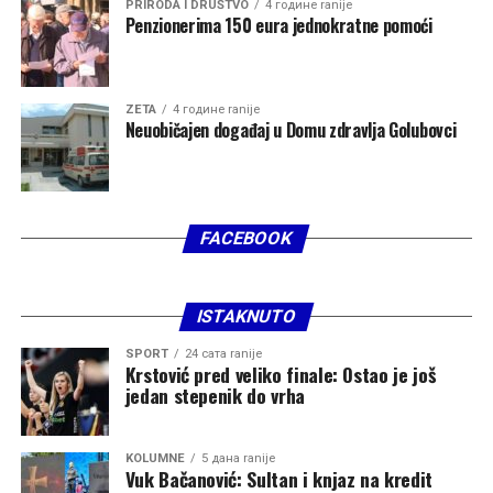
ličnog razvoja.
PRIRODA I DRUŠTVO
4 године ranije
Penzionerima 150 eura jednokratne pomoći
ZETA
4 године ranije
Neuobičajen događaj u Domu zdravlja Golubovci
FACEBOOK
ISTAKNUTO
SPORT
24 сата ranije
Krstović pred veliko finale: Ostao je još
jedan stepenik do vrha
KOLUMNE
5 дана ranije
Vuk Bačanović: Sultan i knjaz na kredit