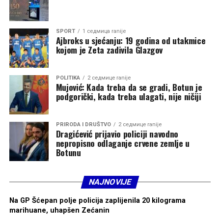
SPORT
1 седмица ranije
Ajbroks u sjećanju: 19 godina od utakmice
kojom je Zeta zadivila Glazgov
POLITIKA
2 седмице ranije
Mujović: Kada treba da se gradi, Botun je
podgorički, kada treba ulagati, nije ničiji
PRIRODA I DRUŠTVO
2 седмице ranije
Dragićević prijavio policiji navodno
nepropisno odlaganje crvene zemlje u
Botunu
NAJNOVIJE
Na GP Šćepan polje policija zaplijenila 20 kilograma
marihuane, uhapšen Zećanin