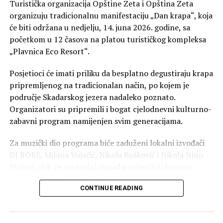
Turistička organizacija Opštine Zeta i Opština Zeta
organizuju tradicionalnu manifestaciju „Dan krapa“, koja
će biti održana u nedjelju, 14. juna 2026. godine, sa
početkom u 12 časova na platou turističkog kompleksa
„Plavnica Eco Resort“.
Posjetioci će imati priliku da besplatno degustiraju krapa
pripremljenog na tradicionalan način, po kojem je
područje Skadarskog jezera nadaleko poznato.
Organizatori su pripremili i bogat cjelodnevni kulturno-
zabavni program namijenjen svim generacijama.
Za muzički dio programa biće zaduženi lokalni izvođači
DJ BOBE, Milana Vujačić, Nikola Bušković i Nikola Nino
Vućinić, dok će centralni događaj večeri biti koncert
regionalne muzičke zvijezde Đorđa Davida i njegovog
CONTINUE READING
benda Death Saw.
Poseban sadržaj biće organizovan i za najmlađe