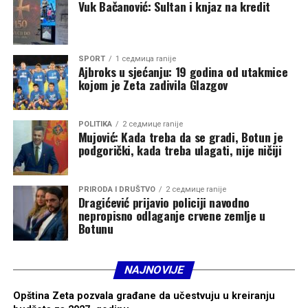
počnu da određuju crkvene odnose, prestaje da bude
Vuk Bačanović: Sultan i knjaz na kredit
prostor okupljanja i postaje novo poprište sukoba.
Budućnost Srpske pravoslavne crkve u Crnoj Gori
SPORT
1 седмица ranije
zavisiće od toga da li ostaje duhovni oslonac svog naroda
Ajbroks u sjećanju: 19 godina od utakmice
ili postaje još jedno polje političkog nadmetanja koje će
kojom je Zeta zadivila Glazgov
Vučić iskoristiti za dobijanje političkog uticaja.
POLITIKA
2 седмице ranije
Mujović: Kada treba da se gradi, Botun je
podgorički, kada treba ulagati, nije ničiji
PRIRODA I DRUŠTVO
2 седмице ranije
Dragićević prijavio policiji navodno
nepropisno odlaganje crvene zemlje u
Botunu
NAJNOVIJE
Opština Zeta pozvala građane da učestvuju u kreiranju