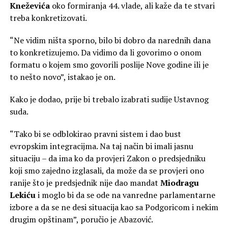
Kneževića
oko formiranja 44. vlade, ali kaže da te stvari
treba konkretizovati.
“Ne vidim ništa sporno, bilo bi dobro da narednih dana
to konkretizujemo. Da vidimo da li govorimo o onom
formatu o kojem smo govorili poslije Nove godine ili je
to nešto novo”, istakao je on.
Kako je dodao, prije bi trebalo izabrati sudije Ustavnog
suda.
“Tako bi se odblokirao pravni sistem i dao bust
evropskim integracijma. Na taj način bi imali jasnu
situaciju – da ima ko da provjeri Zakon o predsjedniku
koji smo zajedno izglasali, da može da se provjeri ono
ranije što je predsjednik nije dao mandat
Miodragu
Lekiću
i moglo bi da se ode na vanredne parlamentarne
izbore a da se ne desi situacija kao sa Podgoricom i nekim
drugim opštinam”, poručio je Abazović.