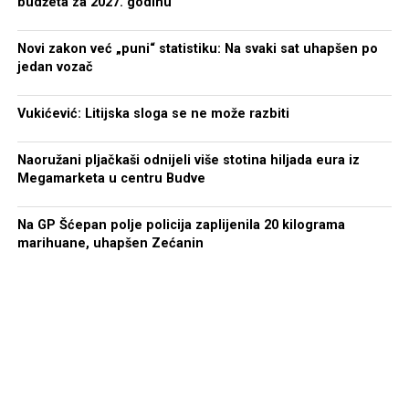
budžeta za 2027. godinu
Novi zakon već „puni“ statistiku: Na svaki sat uhapšen po
jedan vozač
Vukićević: Litijska sloga se ne može razbiti
Naoružani pljačkaši odnijeli više stotina hiljada eura iz
Megamarketa u centru Budve
Na GP Šćepan polje policija zaplijenila 20 kilograma
marihuane, uhapšen Zećanin