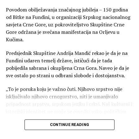
Povodom obilježavanja značajnog jubileja – 150 godina
od Bitke na Fundini, u organizaciji Srpskog nacionalnog
savjeta Crne Gore, uz pokroviteljstvo Skupštine Crne
Gore održana je svečana manifestacija na Orljevu u
Kučima.
Predsjednik Skupštine Andrija Mandić rekao je da je na
Fundini udaren temelj države, ističući da je tada
pobijedila sabrana i okupljena Crna Gora. Naveo je da je
sve ostalo po strani u odbrani slobode i dostojanstva.
„To je poruka koju je važno čuti. Njihovo srpstvo nije
isključivalo njihovo crnogorstvo, niti je umanjivalo
pripadnost srpstvu, srpskom jeziku i crkvi. Naš kulturni i
istorijski identitet ne može se omeđiti usko-političkim
granicama. Niko nema monopol na srpsko nasljeđe.
CONTINUE READING
Srpstvo u Crnoj Gori nije uvezeno sa strane, nego je
ovdje raslo vjekovima“, kazao je Mandić.