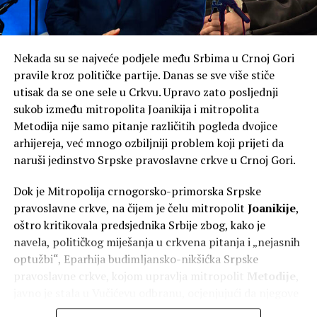
godine bude formirana Vlada čiji će predsjednik biti on.
“U junu 2027, ako budemo, a hoćemo ako bog da,
Nekada su se najveće podjele među Srbima u Crnoj Gori
formirali Vladu bez ovih koji hoće da nas šalju kod
pravile kroz političke partije. Danas se sve više stiče
Satlera, prva odluka koju ću donijeti kao premijer biće
utisak da se one sele u Crkvu. Upravo zato posljednji
otpriznavanje Kosova. Kao premijer. Gdje bi im bio kraj
sukob između mitropolita Joanikija i mitropolita
da sam ja bio premijer i od 2023, ja znam da štitim
Metodija nije samo pitanje različitih pogleda dvojice
nacionalne interese”, poručio je on.
arhijereja, već mnogo ozbiljniji problem koji prijeti da
naruši jedinstvo Srpske pravoslavne crkve u Crnoj Gori.
Dok je Mitropolija crnogorsko-primorska Srpske
pravoslavne crkve, na čijem je čelu mitropolit
Joanikije
,
oštro kritikovala predsjednika Srbije zbog, kako je
navela, političkog miješanja u crkvena pitanja i „nejasnih
optužbi“, Eparhija budimljansko-nikšićka Srpske
pravoslavne crkve, kojom upravlja mitropolit
Metodije
,
javno je stala u Vučićevu odbranu, ocjenjujući da njegove
poruke doprinose očuvanju jedinstva Srpske pravoslavne