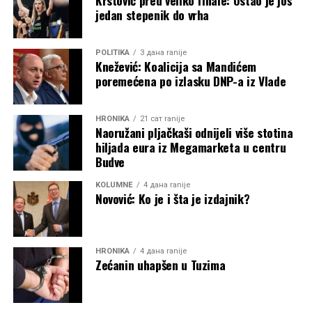
Krstović pred veliko finale: Ostao je još
jedan stepenik do vrha
POLITIKA
3 дана ranije
Knežević: Koalicija sa Mandićem
poremećena po izlasku DNP-a iz Vlade
HRONIKA
21 сат ranije
Naoružani pljačkaši odnijeli više stotina
hiljada eura iz Megamarketa u centru
Budve
KOLUMNE
4 дана ranije
Novović: Ko je i šta je izdajnik?
HRONIKA
4 дана ranije
Zećanin uhapšen u Tuzima