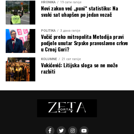
HRONIKA
19 сати ranije
Novi zakon već „puni“ statistiku: Na
svaki sat uhapšen po jedan vozač
POLITIKA
3 дана ranije
Vučić preko mitropolita Metodija pravi
podjele unutar Srpske pravoslavne crkve
u Crnoj Gori?
KOLUMNE
21 сат ranije
Vukićević: Litijska sloga se ne može
razbiti