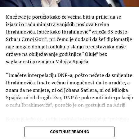
postanemo ono protiv čega se borimo. Posebnu
zahvalnost u tom smislu dugujemo našoj svetoj Srpskoj
Knežević je poručio kako će većina biti u prilici da se
pravoslavnoj crkvi“, kazao je Mandić.
izjasni o radu ministra vanjskih poslova Ervina
Ibrahimovića. Ističe kako Ibrahimović “vrijeđa 33 odsto
On je podsjetio na veliku ulogu pokojnog mitropolita
Srba u Crnoj Gori”, pri čemu je dodao i da šef diplomatije
Amfilohija, ističući njegov nemjerljiv doprinos očuvanju
nije mogao donijeti odluku o slanju predstavnika naše
sabornosti i duhovnosti Crne Gore.
države na obilježavanje godišnjice “Oluje” bez
saglasnosti premijera Milojka Spajića.
„Da li danas mi, potomci velikih ljudi koji su znali da se
pomire i nakon zločina, možemo da nađemo snage da
“Imaćete interpelaciju DNP-a, pošto nećete da smijenite
krenemo naprijed – moramo“, poručio je Mandić.
Ibrahimovića. Imate većinu i mogućnost da to uradite, a
znam da ne smijete, ni od Johana Satlera, ni od Milojka
Naša današnja Fundina, kazao je, jeste borba za uspješno
Spajića, ni od drugih. Evo, DNP će pokrenuti interpelaciju
i srećno društvo.
o radu Ibrahimovića”, poručio je on gostujući na Adriji.
„Neka je vječna slava junacima Fundine i neka Bog
Kazao je kako će, u cilju podrške interpelaciji, “pokucati
blagoslovi Crnu Goru“, kazao je Mandić.
na vrata poslaničkih klubova svih doskorašnjih
CONTINUE READING
koalicionih partnera”.