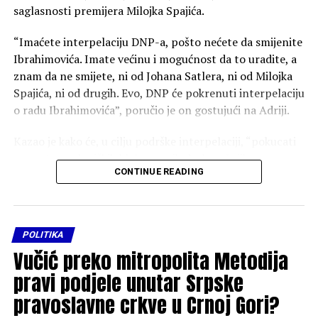
saglasnosti premijera Milojka Spajića.
“Imaćete interpelaciju DNP-a, pošto nećete da smijenite
Ibrahimovića. Imate većinu i mogućnost da to uradite, a
znam da ne smijete, ni od Johana Satlera, ni od Milojka
Spajića, ni od drugih. Evo, DNP će pokrenuti interpelaciju
o radu Ibrahimovića”, poručio je on gostujući na Adriji.
Kazao je kako će, u cilju podrške interpelaciji, “pokucati
na vrata poslaničkih klubova svih doskorašnjih
CONTINUE READING
koalicionih partnera”.
“Ovo nije prvi put da mi trpimo nacionalna poniženja od
strane Ministarstva vanjskih poslova, a da svi ćute, pri
POLITIKA
čemu nikad više Srba nije bilo u vlasti”, dodao je.
Vučić preko mitropolita Metodija
Kazao je kako su sa Novom srpskom demokratijom u
pravi podjele unutar Srpske
“projektnoj koaliciji”, ali da je ona “osnovna”
pravoslavne crkve u Crnoj Gori?
poremećena po izlasku DNP-a iz Vlade.