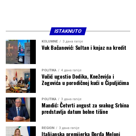
ISTAKNUTO
KOLUMNE
3 дана ranije
Vuk Bačanović: Sultan i knjaz na kredit
POLITIKA
4 дана ranije
Vučić ugostio Dodika, Kneževića i
Zogovića u porodičnoj kući u Čipuljićima
POLITIKA
3 дана ranije
Mandić: Četvrti avgust za svakog Srbina
predstavlja datum bolne tišine
REGION
3 дана ranije
Italijanska premijerka Đorđa Meloni