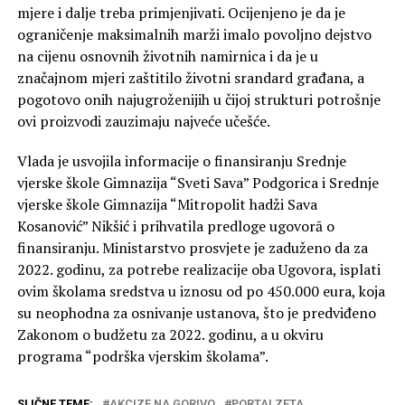
mjere i dalje treba primjenjivati. Ocijenjeno je da je
ograničenje maksimalnih marži imalo povoljno dejstvo
na cijenu osnovnih životnih namirnica i da je u
značajnom mjeri zaštitilo životni srandard građana, a
pogotovo onih najugroženijih u čijoj strukturi potrošnje
ovi proizvodi zauzimaju najveće učešće.
Vlada je usvojila informacije o finansiranju Srednje
vjerske škole Gimnazija “Sveti Sava” Podgorica i Srednje
vjerske škole Gimnazija “Mitropolit hadži Sava
Kosanović” Nikšić i prihvatila predloge ugovorā o
finansiranju. Ministarstvo prosvjete je zaduženo da za
2022. godinu, za potrebe realizacije oba Ugovora, isplati
ovim školama sredstva u iznosu od po 450.000 eura, koja
su neophodna za osnivanje ustanova, što je predviđeno
Zakonom o budžetu za 2022. godinu, a u okviru
programa “podrška vjerskim školama”.
SLIČNE TEME:
AKCIZE NA GORIVO
PORTALZETA