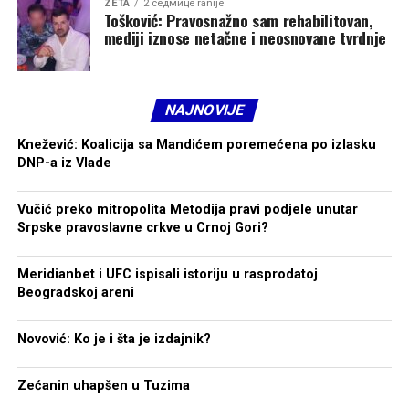
ZETA
2 седмице ranije
Tošković: Pravosnažno sam rehabilitovan,
mediji iznose netačne i neosnovane tvrdnje
NAJNOVIJE
Knežević: Koalicija sa Mandićem poremećena po izlasku
DNP-a iz Vlade
Vučić preko mitropolita Metodija pravi podjele unutar
Srpske pravoslavne crkve u Crnoj Gori?
Meridianbet i UFC ispisali istoriju u rasprodatoj
Beogradskoj areni
Novović: Ko je i šta je izdajnik?
Zećanin uhapšen u Tuzima