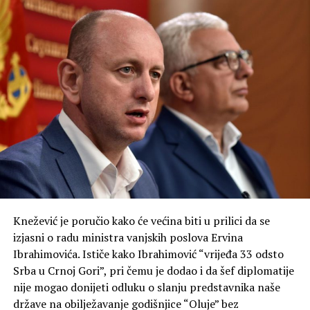
Knežević je poručio kako će većina biti u prilici da se
izjasni o radu ministra vanjskih poslova Ervina
Ibrahimovića. Ističe kako Ibrahimović “vrijeđa 33 odsto
Srba u Crnoj Gori”, pri čemu je dodao i da šef diplomatije
nije mogao donijeti odluku o slanju predstavnika naše
države na obilježavanje godišnjice “Oluje” bez