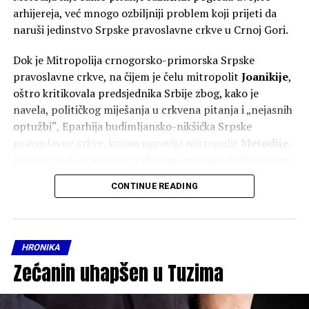
arhijereja, već mnogo ozbiljniji problem koji prijeti da
naruši jedinstvo Srpske pravoslavne crkve u Crnoj Gori.
Dok je Mitropolija crnogorsko-primorska Srpske
pravoslavne crkve, na čijem je čelu mitropolit
Joanikije
,
oštro kritikovala predsjednika Srbije zbog, kako je
navela, političkog miješanja u crkvena pitanja i „nejasnih
optužbi“, Eparhija budimljansko-nikšićka Srpske
pravoslavne crkve, kojom upravlja mitropolit
Metodije
,
javno je stala u Vučićevu odbranu, ocjenjujući da njegove
poruke doprinose očuvanju jedinstva Srpske pravoslavne
CONTINUE READING
crkve.
Polemika je uslijedila nakon Vučićevih izjava tokom
posjete Republici Srpskoj, gdje je govorio o položaju
HRONIKA
Srba u regionu, litijama u Crnoj Gori i, kako je rekao,
Zećanin uhapšen u Tuzima
pokušajima da se oslabi jedinstvo SPC.
Sve više izgleda da se kroz crkvene autoritete vodi