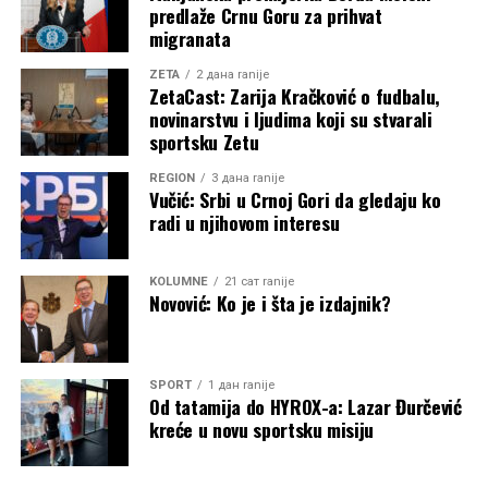
predlaže Crnu Goru za prihvat
migranata
ZETA
2 дана ranije
ZetaCast: Zarija Kračković o fudbalu,
novinarstvu i ljudima koji su stvarali
sportsku Zetu
REGION
3 дана ranije
Vučić: Srbi u Crnoj Gori da gledaju ko
radi u njihovom interesu
KOLUMNE
21 сат ranije
Novović: Ko je i šta je izdajnik?
SPORT
1 дан ranije
Od tatamija do HYROX-a: Lazar Đurčević
kreće u novu sportsku misiju