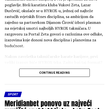
poglavlje. Bivši karatista kluba Vukovi Zeta, Lazar
Đurčević, okušaće se u HYROX-u, jednoj od najbrže
rastućih svjetskih fitnes disciplina, sa ambicijom da
zajedno sa partnerkom Dijanom Ćirović izbori plasman
na svjetskoj smotri najboljih HYROX takmičara. U
razgovoru za Portal Zeta govori o razlozima ove odluke,
izazovima koje donosi nova disciplina i planovima za
budućnost.
Nakon završetka takmičarske karate karijere, prvi
veliki izazov biće HYROX trka. Zašto baš taj format?
Nakon karate karijere želio sam novi izazov koji će
CONTINUE READING
zadržati takmičarski duh i potrebu za napretkom.
HYROX me privukao jer spaja snagu, izdržljivost i
mentalnu snagu – stvari koje su me pratile i kroz karate.
SPORT
To je novi test i prilika da pomjerim svoje granice u
Meridianbet ponovo uz najveći
drugačijem formatu.