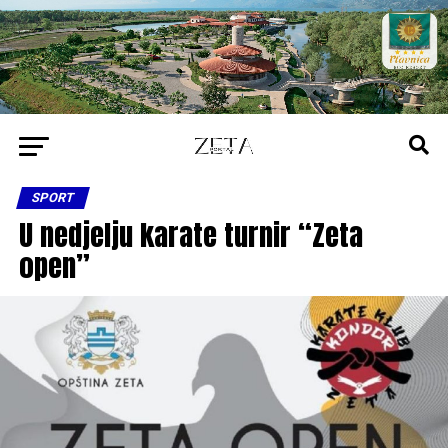
SPORT
U nedjelju karate turnir “Zeta
open”