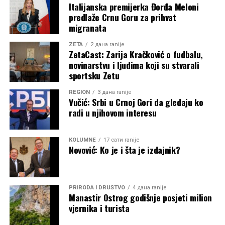
Italijanska premijerka Đorđa Meloni
predlaže Crnu Goru za prihvat
migranata
ZETA
2 дана ranije
ZetaCast: Zarija Kračković o fudbalu,
novinarstvu i ljudima koji su stvarali
sportsku Zetu
REGION
3 дана ranije
Vučić: Srbi u Crnoj Gori da gledaju ko
radi u njihovom interesu
KOLUMNE
17 сати ranije
Novović: Ko je i šta je izdajnik?
PRIRODA I DRUŠTVO
4 дана ranije
Manastir Ostrog godišnje posjeti milion
vjernika i turista