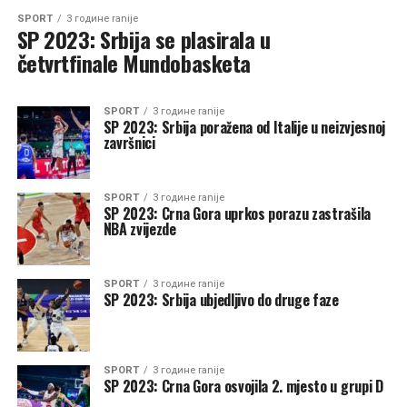
SPORT
3 године ranije
SP 2023: Srbija se plasirala u
četvrtfinale Mundobasketa
SPORT
3 године ranije
SP 2023: Srbija poražena od Italije u neizvjesnoj
završnici
SPORT
3 године ranije
SP 2023: Crna Gora uprkos porazu zastrašila
NBA zvijezde
SPORT
3 године ranije
SP 2023: Srbija ubjedljivo do druge faze
SPORT
3 године ranije
SP 2023: Crna Gora osvojila 2. mjesto u grupi D