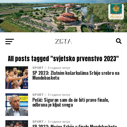
All posts tagged "svjetsko prvenstvo 2023"
SPORT
3 године ranije
SP 2023: Zlatnim košarkašima Srbije srebro na
Mundobasketu
SPORT
3 године ranije
Pešić: Siguran sam da će biti pravo finale,
odbrana je ključ svega
SPORT
3 године ranije
SP 2023: Moćna Srbija u finalu Mundobasketa