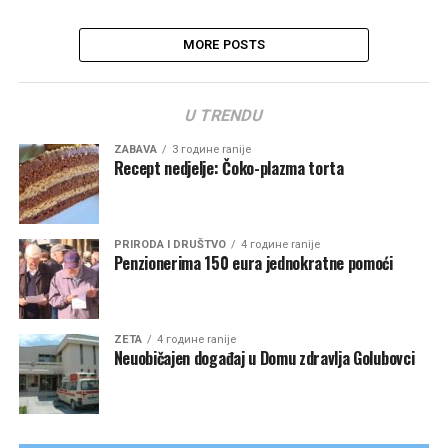
MORE POSTS
U TRENDU
ZABAVA
3 године ranije
Recept nedjelje: Čoko-plazma torta
PRIRODA I DRUŠTVO
4 године ranije
Penzionerima 150 eura jednokratne pomoći
ZETA
4 године ranije
Neuobičajen događaj u Domu zdravlja Golubovci