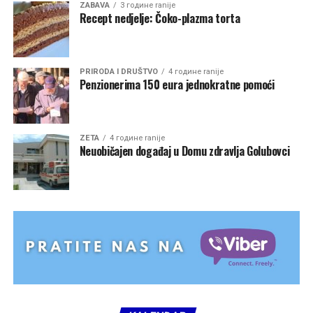
ZABAVA
3 године ranije
Recept nedjelje: Čoko-plazma torta
PRIRODA I DRUŠTVO
4 године ranije
Penzionerima 150 eura jednokratne pomoći
ZETA
4 године ranije
Neuobičajen događaj u Domu zdravlja Golubovci