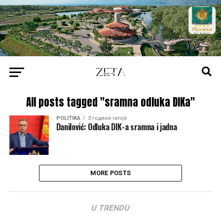
All posts tagged "sramna odluka DIKa"
POLITIKA
3 године ranije
Danilović: Odluka DIK-a sramna i jadna
MORE POSTS
U TRENDU