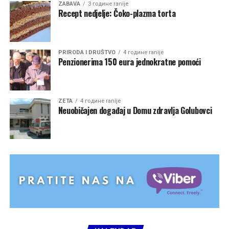
ZABAVA
3 године ranije
Recept nedjelje: Čoko-plazma torta
PRIRODA I DRUŠTVO
4 године ranije
Penzionerima 150 eura jednokratne pomoći
ZETA
4 године ranije
Neuobičajen događaj u Domu zdravlja Golubovci